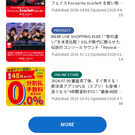
フェイス Focusrite Scarlett を使い倒
せ！【presented by パワーレック】
Published:2026-04-06/
Updated:2026-04-
16
PRODUCT
IKEBE LIVE SHOPPING #188｜“音の違
い”を本音比較！SSLが現代に甦らせた
伝説のコンソールサウンド「Revival
4000」＆「Super 9000」【presented
Published:2026-01-12/
Updated:2026-01-
by パワーレック】
14
ONLINE STORE
2026.07.08 審査完了後、すぐ買える！
新決済アプリSPLIE（スプリ）も登場！
迷うなら“4年間金利ゼロ！”最長48回 無
金利キャンペーン
Published:2025-10-01/
Updated:2026-07-
08
MORE