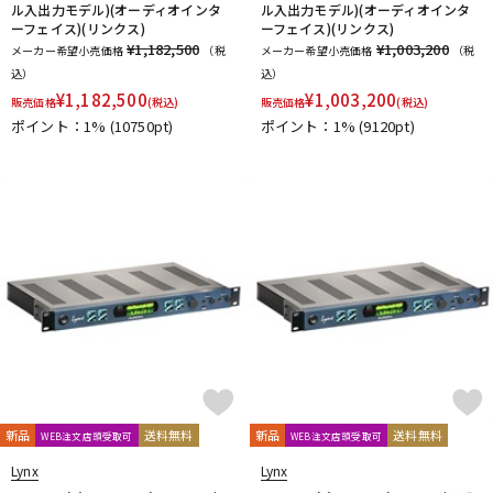
ル入出力モデル)(オーディオインタ
ル入出力モデル)(オーディオインタ
ーフェイス)(リンクス)
ーフェイス)(リンクス)
¥1,182,500
¥1,003,200
メーカー希望小売価格
（税
メーカー希望小売価格
（税
込）
込）
¥
1,182,500
¥
1,003,200
販売価格
(税込)
販売価格
(税込)
ポイント：1%
(10750pt)
ポイント：1%
(9120pt)
新品
送料無料
新品
送料無料
WEB注文店頭受取可
WEB注文店頭受取可
Lynx
Lynx