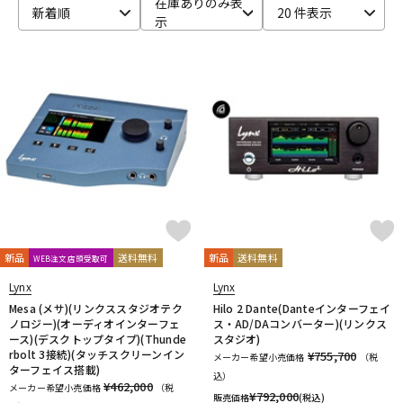
在庫ありのみ表
新着順
20 件表示
示
ベース
ウクレレ
ドラム
パーカッション
キーボード
電子ピアノ
管楽器
その他楽器
新品
送料無料
新品
送料無料
WEB注文店頭受取可
アンプ
エフェクター
Lynx
Lynx
Mesa (メサ)(リンクススタジオテク
Hilo 2 Dante(Danteインターフェイ
ノロジー)(オーディオインターフェ
ス・AD/DAコンバーター)(リンクス
ース)(デスクトップタイプ)(Thunde
スタジオ)
DJ機器
DTM
rbolt 3接続)(タッチスクリーンイン
¥755,700
メーカー希望小売価格
（税
ターフェイス搭載)
込）
¥462,000
メーカー希望小売価格
（税
¥
792,000
販売価格
(税込)