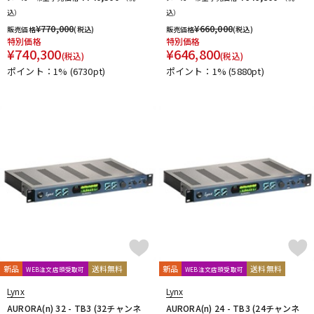
込）
込）
¥
770,000
¥
660,000
販売価格
(税込)
販売価格
(税込)
特別価格
特別価格
¥
740,300
¥
646,800
(税込)
(税込)
ポイント：1%
(6730pt)
ポイント：1%
(5880pt)
新品
送料無料
新品
送料無料
WEB注文店頭受取可
WEB注文店頭受取可
Lynx
Lynx
AURORA(n) 32 - TB3 (32チャンネ
AURORA(n) 24 - TB3 (24チャンネ