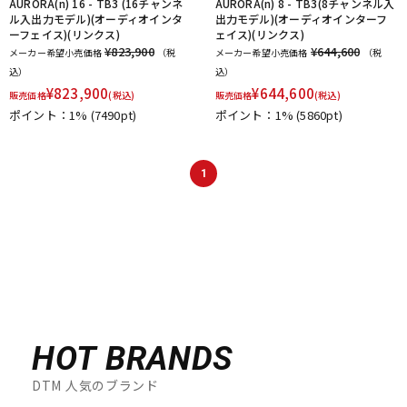
AURORA(n) 16 - TB3 (16チャンネ
AURORA(n) 8 - TB3(8チャンネル入
ル入出力モデル)(オーディオインタ
出力モデル)(オーディオインターフ
ーフェイス)(リンクス)
ェイス)(リンクス)
¥823,900
¥644,600
メーカー希望小売価格
（税
メーカー希望小売価格
（税
込）
込）
¥
823,900
¥
644,600
販売価格
(税込)
販売価格
(税込)
ポイント：1%
(7490pt)
ポイント：1%
(5860pt)
1
HOT BRANDS
DTM 人気のブランド