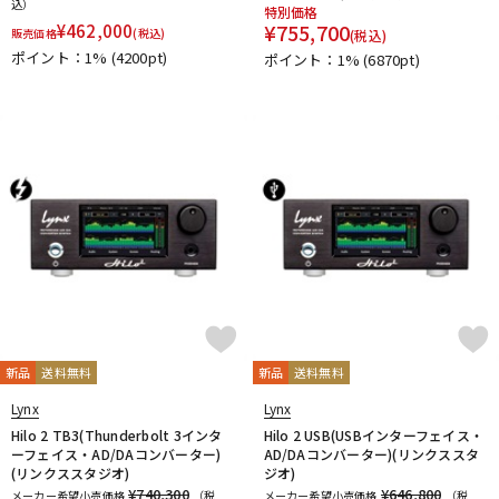
込）
特別価格
DTM オンライン納品
レコーディング機器
¥
755,700
¥
462,000
販売価格
(税込)
(税込)
ポイント：1%
(4200pt)
ポイント：1%
(6870pt)
配信/ライブ機器
楽器アクセサリ
中古
ヴィンテージ
新品
送料無料
新品
送料無料
Lynx
Lynx
Hilo 2 TB3(Thunderbolt 3インタ
Hilo 2 USB(USBインターフェイス・
ーフェイス・AD/DAコンバーター)
AD/DAコンバーター)(リンクススタ
(リンクススタジオ)
ジオ)
¥740,300
¥646,800
メーカー希望小売価格
（税
メーカー希望小売価格
（税