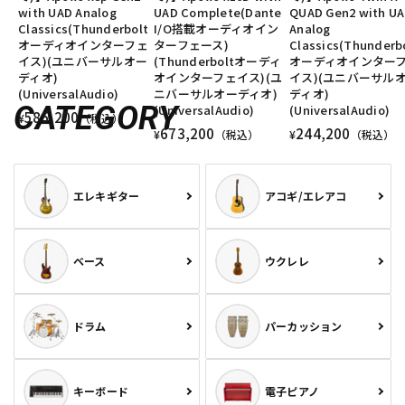
with UAD Analog
UAD Complete(Dante
QUAD Gen2 with U
Classics(Thunderbolt
I/O搭載オーディオイン
Analog
オーディオインターフェ
ターフェース)
Classics(Thunderb
イス)(ユニバーサルオー
(Thunderboltオーディ
オーディオインター
ディオ)
オインターフェイス)(ユ
イス)(ユニバーサル
(UniversalAudio)
ニバーサルオーディオ)
ディオ)
CATEGORY
(UniversalAudio)
(UniversalAudio)
585,200
¥
（税込）
673,200
244,200
¥
（税込）
¥
（税込）
エレキギター
アコギ/エレアコ
ベース
ウクレレ
ドラム
パーカッション
キーボード
電子ピアノ