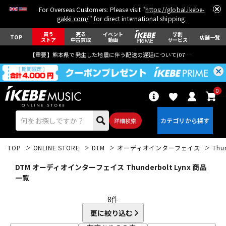
For Overseas Customers: Please visit "
https://global.ikebe-
gakki.com/
" for direct international shipping.
買う
売る
イベント
学割
TOP
店舗一覧
ストア
中古買取
動画
サービス
【重要】熊本県で発生した地震に伴う配送の遅延について(
07月29日
更新)
0
詳細検索
TOP
ONLINE STORE
DTM
オーディオインターフェイス
Thu
DTM オーディオインターフェイス Thunderbolt Lynx 商品
一覧
8
件
エレキギター
アコギ/エレアコ
更に絞り込む