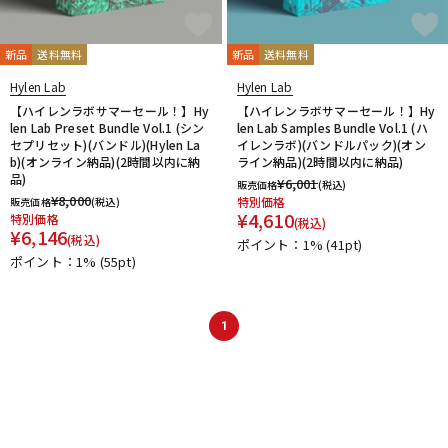
新品
送料無料
新品
送料無料
Hylen Lab
Hylen Lab
【ハイレンラボサマーセール！】Hy
【ハイレンラボサマーセール！】Hy
len Lab Preset Bundle Vol.1 (シン
len Lab Samples Bundle Vol.1 (ハ
セプリセット)(バンドル)(Hylen La
イレンラボ)(バンドルパック)(オン
b)(オンライン納品)(2時間以内に納
ライン納品)(2時間以内に納品)
品)
¥
6,001
販売価格
(税込)
¥
8,000
特別価格
販売価格
(税込)
¥
4,610
特別価格
(税込)
¥
6,146
(税込)
ポイント：1%
(41pt)
ポイント：1%
(55pt)
1