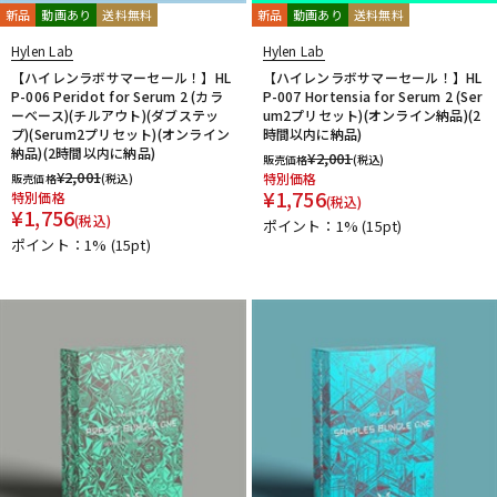
新品
動画あり
送料無料
新品
動画あり
送料無料
Hylen Lab
Hylen Lab
【ハイレンラボサマーセール！】HL
【ハイレンラボサマーセール！】HL
P-006 Peridot for Serum 2 (カラ
P-007 Hortensia for Serum 2 (Ser
ーベース)(チルアウト)(ダブステッ
um2プリセット)(オンライン納品)(2
プ)(Serum2プリセット)(オンライン
時間以内に納品)
納品)(2時間以内に納品)
¥
2,001
販売価格
(税込)
¥
2,001
特別価格
販売価格
(税込)
¥
1,756
特別価格
(税込)
¥
1,756
(税込)
ポイント：1%
(15pt)
ポイント：1%
(15pt)