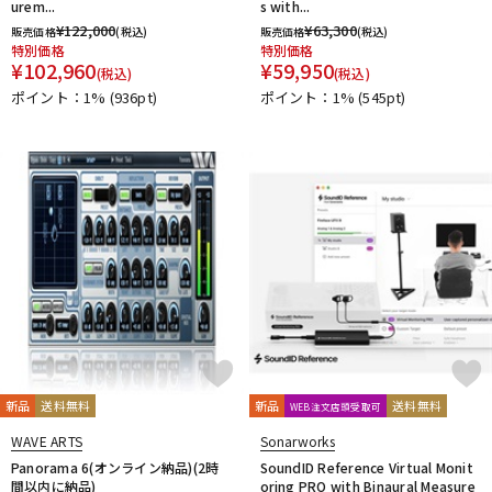
urem...
s with...
¥
122,000
¥
63,300
販売価格
(税込)
販売価格
(税込)
特別価格
特別価格
¥
102,960
¥
59,950
(税込)
(税込)
ポイント：1%
(936pt)
ポイント：1%
(545pt)
新品
送料無料
新品
送料無料
WEB注文店頭受取可
WAVE ARTS
Sonarworks
Panorama 6(オンライン納品)(2時
SoundID Reference Virtual Monit
間以内に納品)
oring PRO with Binaural Measure