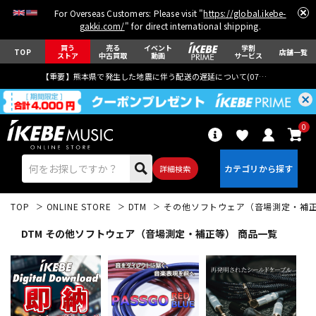
For Overseas Customers: Please visit "
https://global.ikebe-
gakki.com/
" for direct international shipping.
買う
売る
イベント
学割
TOP
店舗一覧
ストア
中古買取
動画
サービス
【重要】熊本県で発生した地震に伴う配送の遅延について(
07月29日
更新)
0
詳細検索
TOP
ONLINE STORE
DTM
その他ソフトウェア（音場測定・補
DTM その他ソフトウェア（音場測定・補正等） 商品一覧
エレキギター
アコギ/エレアコ