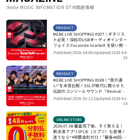
Ikebe MUSIC INFOMATION DTM関連情報
PRODUCT
IKEBE LIVE SHOPPING #207｜ギタリス
ト必見！深紅のUSBオーディオインター
フェイス Focusrite Scarlett を使い倒
せ！【presented by パワーレック】
Published:2026-04-06/
Updated:2026-04-
16
PRODUCT
IKEBE LIVE SHOPPING #188｜“音の違
い”を本音比較！SSLが現代に甦らせた
伝説のコンソールサウンド「Revival
4000」＆「Super 9000」【presented
Published:2026-01-12/
Updated:2026-01-
by パワーレック】
14
ONLINE STORE
2026.07.08 審査完了後、すぐ買える！
新決済アプリSPLIE（スプリ）も登場！
迷うなら“4年間金利ゼロ！”最長48回 無