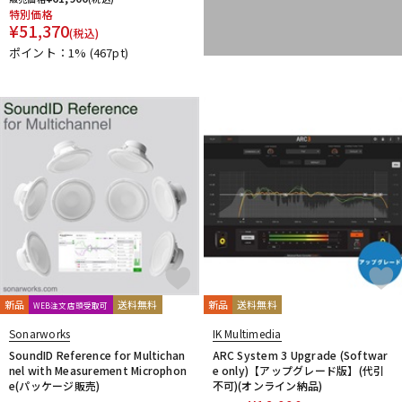
特別価格
PrismSound
PROJECT SAM
Prominy
Radial
¥
51,370
(税込)
Rational Acoustics
Rob Papen
RODE
Roland
ROLI
ポイント：1%
(467pt)
RUPERT NEVE DESIGNS
S-T
SANWA SUPPLY
SENNHEISER
serato
SHURE
SLATE AUDIO
SlateDigital
Softube
Sonarworks
Sonic Studio
Sonnox
SoundToys
SPECTRASONICS
SSL(Solid State Logic)
Steinberg
Steven Slate Audio
stokyo
STREZOV SAMPLING
Studiologic
SynchroArts
SYNTHOGY
TAC SYSTEM
TASCAM
tc electronic
TC helicon
Teenage Engineering
Thrustmaster
TOONTRACK
Tracktion
TRUE DYNA
U-Z
UDG
u-he（ユーヒー）
UJAM
Universal Audio
新品
送料無料
新品
送料無料
WEB注文店頭受取可
unknown
UVI
Vengeance Sound
VI Labs
VIENNA
Sonarworks
IK Multimedia
Vital Arts
Waldorf
Wave Machine Labs
WaveDNA
SoundID Reference for Multichan
ARC System 3 Upgrade (Softwar
WAVES
Whirlwind
XFER RECORDS
xlnaudio
XSONIC
nel with Measurement Microphon
e only)【アップグレード版】(代引
e(パッケージ販売)
YAMAHA
ZAOR
ZOOM
不可)(オンライン納品)