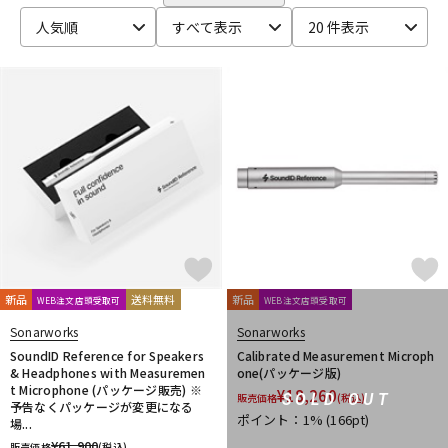
CRYPTON
DTM オンライン納品
レコーディング機器
人気順
すべて表示
20 件表示
D-I
DAHUA
DECKSAVER
DiGiGrid
DOTEC AUDIO
EAST WEST
ENHANCIA
ESI
Eventide
Expressive E
配信/ライブ機器
楽器アクセサリ
FabFilter
FLUX::
Focusrite
Future Audio Workshop
GARRITAN
GATOR Frameworks
GRACE design
HEAVYOCITY
HEiL SOUND
HERCULES
ICON
中古
ヴィンテージ
iConnectivity
IK Multimedia
Ikebe Original
IMAGE LINE SOFTWARE
Inspired Acoustics
INTERNET
iZotope
K-N
KAWAI
KAWAII FUTURESAMPLES
KENTON
Kikutani
Klevgrand
KORG
Krotos
LEWITT
Lexicon
Lynx
新品
送料無料
新品
WEB注文店頭受取可
WEB注文店頭受取可
MACKIE
M-AUDIO
McDSP
MIDIPLUS
MONSTER CABLE
Sonarworks
Sonarworks
moog
MOTU
MUTEC
Native Instruments
SoundID Reference for Speakers
Calibrated Measurement Microph
Nektar Technology
NEUMANN
NOVATION
Nugen Audio
& Headphones with Measuremen
one(パッケージ版)
t Microphone (パッケージ販売) ※
¥
18,260
O-R
SOLD OUT
販売価格
(税込)
予告なくパッケージが変更になる
OVERLOUD
Oyaide
Pearl
PG Music
Pitch Innovations
ポイント：1%
(166pt)
場...
Plugin Alliance
POLYVERSE
Positive Grid
PreSonus
¥
61,900
販売価格
(税込)