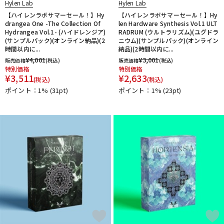
Hylen Lab
Hylen Lab
【ハイレンラボサマーセール！】Hy
【ハイレンラボサマーセール！】Hy
drangea One -The Collection Of
len Hardware Synthesis Vol.1 ULT
Hydrangea Vol.1- (ハイドレンジア)
RADRUM (ウルトラリズム)(ユグドラ
(サンプルパック)(オンライン納品)(2
ニウム)(サンプルパック)(オンライン
時間以内に...
納品)(2時間以内に...
¥
4,001
¥
3,001
販売価格
(税込)
販売価格
(税込)
特別価格
特別価格
¥
3,511
¥
2,633
(税込)
(税込)
ポイント：1%
(31pt)
ポイント：1%
(23pt)