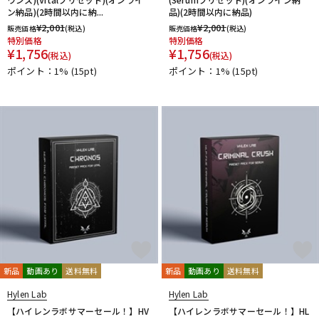
ン納品)(2時間以内に納...
品)(2時間以内に納品)
¥
2,001
¥
2,001
販売価格
(税込)
販売価格
(税込)
特別価格
特別価格
¥
1,756
¥
1,756
(税込)
(税込)
ポイント：1%
(15pt)
ポイント：1%
(15pt)
新品
動画あり
送料無料
新品
動画あり
送料無料
Hylen Lab
Hylen Lab
【ハイレンラボサマーセール！】HV
【ハイレンラボサマーセール！】HL