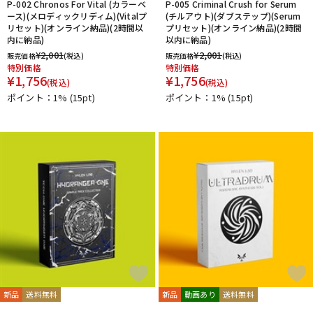
P-002 Chronos For Vital (カラーベ
P-005 Criminal Crush for Serum
ース)(メロディックリディム)(Vitalプ
(チルアウト)(ダブステップ)(Serum
リセット)(オンライン納品)(2時間以
プリセット)(オンライン納品)(2時間
内に納品)
以内に納品)
¥
2,001
¥
2,001
販売価格
(税込)
販売価格
(税込)
特別価格
特別価格
¥
1,756
¥
1,756
(税込)
(税込)
ポイント：1%
(15pt)
ポイント：1%
(15pt)
新品
送料無料
新品
動画あり
送料無料