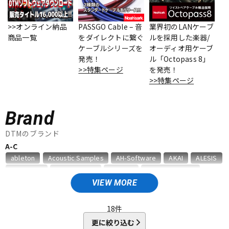
ベース
ウクレレ
>>オンライン納品
PASSGO Cable – 音
業界初のLANケーブ
商品一覧
をダイレクトに繋ぐ
ルを採用した楽器/
ケーブルシリーズを
オーディオ用ケーブ
ドラム
パーカッション
発売！
ル「Octopass 8」
>>特集ページ
を発売！
>>特集ページ
キーボード
電子ピアノ
Brand
管楽器
その他楽器
DTMのブランド
A-C
ableton
Acoustic Samples
AH-Software
AKAI
ALESIS
アンプ
エフェクター
AMS Neve
Analog Cases
Antares
Antelope Audio
APOGEE
Artiphon
ARTRIG
Arturia
ATL.INC
audient
VIEW MORE
Audioease
audio-technica
AVID
BestService
BFD
DJ機器
DTM
BITWIG
Blackstar
BOSS
celemony
Cevio
18
件
CINESAMPLES
CME PRO
CRIMSON TECHNOLOGY
更に絞り込む