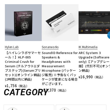
Hylen Lab
Sonarworks
IK Multimedia
【ハイレンラボサマーセ
SoundID Reference for
ARC System 3
ール！】HLP-005
Speakers &
Upgrade (Software
Criminal Crush for
Headphones with
only)【アップグレ
Serum (チルアウト)(ダ
Measurement
版】(代引不可)(オン
ブステップ)(Serumプリ
Microphone (パッケー
ン納品)
セット)(オンライン納品)
ジ販売) ※予告なくパッ
16,990
¥
（税込）
(2時間以内に納品)
ケージが変更になる場合
がございます。
1,756
¥
（税込）
CATEGORY
51,370
¥
（税込）