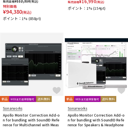
¥
112,310
¥
16,990
販売価格
(税込)
販売価格
(税込)
他
特別価格
ポイント：1%
(154pt)
1st PLACE
360 Reality Audio
RELAB Development
¥
94,380
(税込)
FREQPORT
Glorious
Mntra
Minimal Audio
ポイント：1%
(858pt)
cmf by NOTHING
新品
送料無料
新品
送料無料
WEB注文店頭受取可
WEB注文店頭受取可
Sonarworks
Sonarworks
Apollo Monitor Correction Add-o
Apollo Monitor Correction Add-o
n for bundling with SoundID Refe
n for bundling with SoundID Refe
rence for Multichannel with Meas
rence for Speakers & Headphone