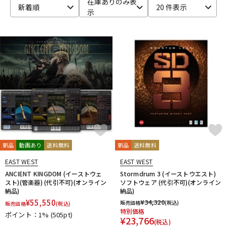
在庫ありのみ表
新着順
20 件表示
示
ベース
ウクレレ
ドラム
パーカッション
キーボード
電子ピアノ
管楽器
その他楽器
新品
動画あり
送料無料
新品
送料無料
アンプ
エフェクター
EAST WEST
EAST WEST
ANCIENT KINGDOM (イーストウェ
Stormdrum 3 (イーストウエスト)
スト)(管楽器) (代引不可)(オンライン
ソフトウェア (代引不可)(オンライン
納品)
納品)
DJ機器
DTM
¥
55,550
¥
34,320
販売価格
(税込)
販売価格
(税込)
特別価格
ポイント：1%
(505pt)
¥
23,766
(税込)