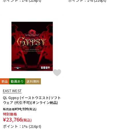
ポイント：1%
(216pt)
ポイント：1%
(216pt)
新品
動画あり
送料無料
EAST WEST
QL Gypsy (イーストウエスト)ソフト
ウェア (代引不可)(オンライン納品)
¥
34,320
販売価格
(税込)
特別価格
¥
23,766
(税込)
ポイント：1%
(216pt)