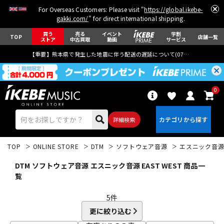
For Overseas Customers: Please visit "
https://global.ikebe-
gakki.com/
" for direct international shipping.
買う
売る
イベント
学割
TOP
店舗一覧
ストア
中古買取
動画
サービス
【重要】熊本県で発生した地震に伴う配送の遅延について(
07月29日
更新)
0
詳細検索
TOP
ONLINE STORE
DTM
ソフトウェア音源
エスニック音
DTM ソフトウェア音源 エスニック音源 EAST WEST 商品一
覧
5
件
エレキギター
アコギ/エレアコ
更に絞り込む