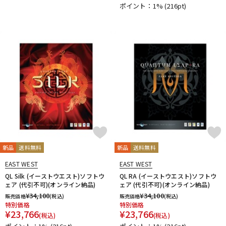
ポイント：1%
(216pt)
DTM オンライン納品
レコーディング機器
配信/ライブ機器
楽器アクセサリ
中古
ヴィンテージ
新品
送料無料
新品
送料無料
EAST WEST
EAST WEST
QL Silk (イーストウエスト)ソフトウ
QL RA (イーストウエスト)ソフトウ
ェア (代引不可)(オンライン納品)
ェア (代引不可)(オンライン納品)
¥
34,100
¥
34,100
販売価格
(税込)
販売価格
(税込)
特別価格
特別価格
¥
23,766
¥
23,766
(税込)
(税込)