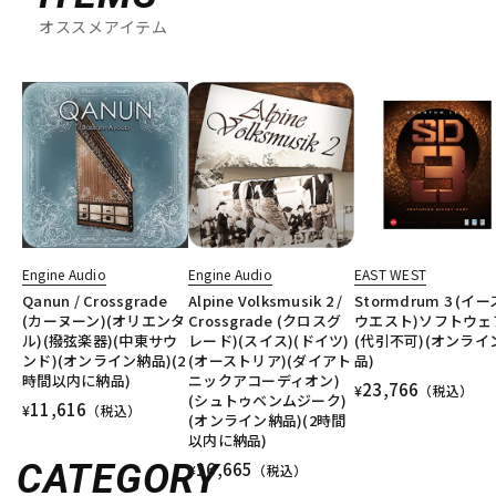
オススメアイテム
Engine Audio
Engine Audio
EAST WEST
Qanun / Crossgrade
Alpine Volksmusik 2 /
Stormdrum 3 (イ
(カーヌーン)(オリエンタ
Crossgrade (クロスグ
ウエスト)ソフトウェ
ル)(撥弦楽器)(中東サウ
レード)(スイス)(ドイツ)
(代引不可)(オンライ
ンド)(オンライン納品)(2
(オーストリア)(ダイアト
品)
時間以内に納品)
ニックアコーディオン)
23,766
¥
（税込）
(シュトゥベンムジーク)
11,616
¥
（税込）
(オンライン納品)(2時間
以内に納品)
CATEGORY
16,665
¥
（税込）