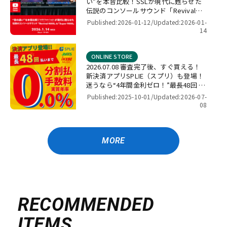
い”を本音比較！SSLが現代に甦らせた
伝説のコンソールサウンド「Revival
4000」＆「Super 9000」【presented
Published:2026-01-12/
Updated:2026-01-
by パワーレック】
14
ONLINE STORE
2026.07.08 審査完了後、すぐ買える！
新決済アプリSPLIE（スプリ）も登場！
迷うなら“4年間金利ゼロ！”最長48回 無
金利キャンペーン
Published:2025-10-01/
Updated:2026-07-
08
MORE
RECOMMENDED
ITEMS