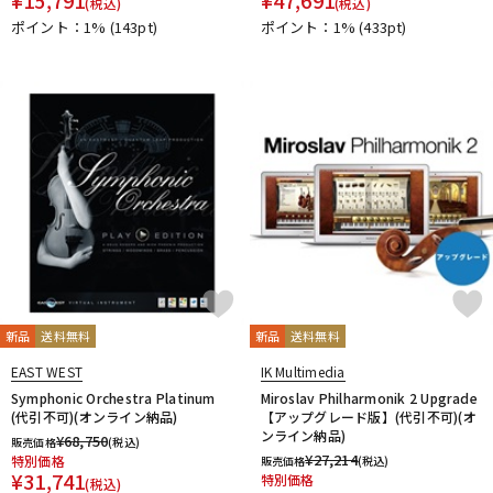
(税込)
(税込)
PrismSound
PROJECT SAM
Prominy
Radial
ポイント：1%
(143pt)
ポイント：1%
(433pt)
Rational Acoustics
Rob Papen
RODE
Roland
ROLI
RUPERT NEVE DESIGNS
S-T
SANWA SUPPLY
SENNHEISER
serato
SHURE
SLATE AUDIO
SlateDigital
Softube
Sonarworks
Sonic Studio
Sonnox
SoundToys
SPECTRASONICS
SSL(Solid State Logic)
Steinberg
Steven Slate Audio
stokyo
STREZOV SAMPLING
Studiologic
SynchroArts
SYNTHOGY
TAC SYSTEM
TASCAM
tc electronic
TC helicon
Teenage Engineering
Thrustmaster
TOONTRACK
Tracktion
TRUE DYNA
新品
送料無料
新品
送料無料
U-Z
UDG
u-he（ユーヒー）
UJAM
Universal Audio
EAST WEST
IK Multimedia
unknown
UVI
Vengeance Sound
VI Labs
VIENNA
Symphonic Orchestra Platinum
Miroslav Philharmonik 2 Upgrade
(代引不可)(オンライン納品)
【アップグレード版】(代引不可)(オ
Vital Arts
Waldorf
Wave Machine Labs
WaveDNA
ンライン納品)
¥
68,750
販売価格
(税込)
WAVES
Whirlwind
XFER RECORDS
xlnaudio
XSONIC
¥
27,214
特別価格
販売価格
(税込)
YAMAHA
ZAOR
ZOOM
¥
31,741
特別価格
(税込)