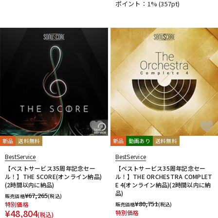
ポイント：1%
(357pt)
新品
送料無料
新品
動画あり
送料無料
BestService
BestService
【ベストサービス35周年記念セー
【ベストサービス35周年記念セー
ル！】THE SCORE(オンライン納品)
ル！】THE ORCHESTRA COMPLET
(2時間以内に納品)
E 4(オンライン納品)(2時間以内に納
品)
¥
67,265
販売価格
(税込)
¥
80,751
特別価格
販売価格
(税込)
¥
48,804
特別価格
(税込)