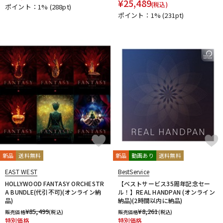
¥
25,489
他
(税込)
ポイント：1%
(288pt)
ポイント：1%
(231pt)
1st PLACE
360 Reality Audio
RELAB Development
FREQPORT
Glorious
Mntra
Minimal Audio
cmf by NOTHING
新品
送料無料
新品
動画あり
送料無料
EAST WEST
BestService
HOLLYWOOD FANTASY ORCHESTR
【ベストサービス35周年記念セー
A BUNDLE(代引不可)(オンライン納
ル！】REAL HANDPAN (オンライン
品)
納品)(2時間以内に納品)
¥
85,499
¥
8,261
販売価格
(税込)
販売価格
(税込)
特別価格
特別価格