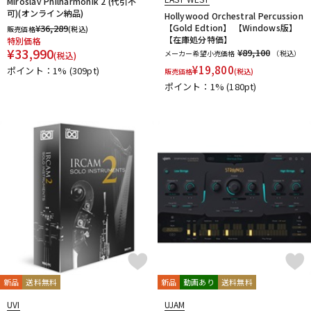
Miroslav Philharmonik 2 (代引不
可)(オンライン納品)
Hollywood Orchestral Percussion
¥
36,289
【Gold Edtion】 【Windows版】
販売価格
(税込)
【在庫処分特価】
特別価格
¥
33,990
¥89,100
メーカー希望小売価格
（税込）
(税込)
¥
19,800
ポイント：1%
(309pt)
販売価格
(税込)
ポイント：1%
(180pt)
新品
送料無料
新品
動画あり
送料無料
UVI
UJAM