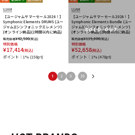
UJAM
UJAM
【ユージャムサマーセール2026！】
【ユージャムサマーセール2026！】
Symphonic Elements DRUMS (ユー
Symphonic Elements Bundle (ユー
ジャム)(シンフォニックエレメンツ)
ジャム)(シンフォニックエレメンツ)
SOLD OUT
(オンライン納品)(2時間以内に納品)
(オンライン納品)(2時間以内に納品)
¥
42,500
¥
119,000
販売価格
(税込)
販売価格
(税込)
特別価格
特別価格
¥
17,414
¥
52,658
(税込)
(税込)
ポイント：1%
(158pt)
ポイント：1%
(478pt)
...
1
2
3
20