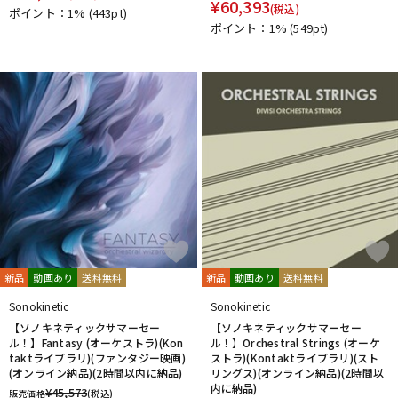
¥
60,393
(税込)
ポイント：1%
(443pt)
ポイント：1%
(549pt)
新品
動画あり
送料無料
新品
動画あり
送料無料
Sonokinetic
Sonokinetic
【ソノキネティックサマーセー
【ソノキネティックサマーセー
ル！】Fantasy (オーケストラ)(Kon
ル！】Orchestral Strings (オーケ
taktライブラリ)(ファンタジー映画)
ストラ)(Kontaktライブラリ)(スト
(オンライン納品)(2時間以内に納品)
リングス)(オンライン納品)(2時間以
内に納品)
¥
45,573
販売価格
(税込)