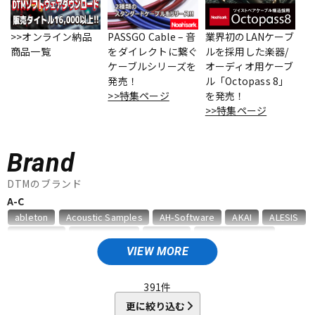
ベース
ウクレレ
>>オンライン納品
PASSGO Cable – 音
業界初のLANケーブ
商品一覧
をダイレクトに繋ぐ
ルを採用した楽器/
ケーブルシリーズを
オーディオ用ケーブ
ドラム
パーカッション
発売！
ル「Octopass 8」
>>特集ページ
を発売！
>>特集ページ
キーボード
電子ピアノ
Brand
管楽器
その他楽器
DTMのブランド
A-C
ableton
Acoustic Samples
AH-Software
AKAI
ALESIS
アンプ
エフェクター
AMS Neve
Analog Cases
Antares
Antelope Audio
APOGEE
Artiphon
ARTRIG
Arturia
ATL.INC
audient
VIEW MORE
Audioease
audio-technica
AVID
BestService
BFD
DJ機器
DTM
BITWIG
Blackstar
BOSS
celemony
Cevio
391
件
CINESAMPLES
CME PRO
CRIMSON TECHNOLOGY
更に絞り込む