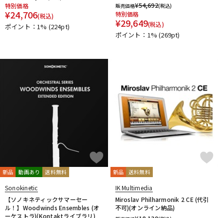
¥
54,692
特別価格
販売価格
(税込)
¥
24,706
特別価格
(税込)
¥
29,649
(税込)
ポイント：1%
(224pt)
ポイント：1%
(269pt)
新品
動画あり
送料無料
新品
送料無料
Sonokinetic
IK Multimedia
【ソノキネティックサマーセー
Miroslav Philharmonik 2 CE (代引
ル！】Woodwinds Ensembles (オ
不可)(オンライン納品)
ーケストラ)(Kontaktライブラリ)