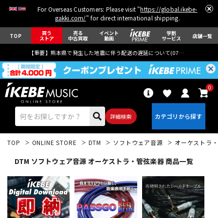
For Overseas Customers: Please visit "
https://global.ikebe-
gakki.com/
" for direct international shipping.
買う
売る
イベント
学割
TOP
店舗一覧
ストア
中古買取
動画
サービス
【重要】熊本県で発生した地震に伴う配送の遅延について(
07月29日
更新)
0
詳細検索
TOP
ONLINE STORE
DTM
ソフトウェア音源
オーケストラ
DTM ソフトウェア音源 オーケストラ・管弦楽器 商品一覧
エレキギター
アコギ/エレアコ