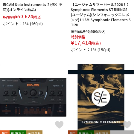
IRCAM Solo Instruments 2 (代引不
【ユージャムサマーセール2026！】
可)(オンライン納品)
Symphonic Elements STRIIIINGS
(ユージャム)(シンフォニックエレメ
¥
50,624
販売価格
(税込)
ンツ) UJAM Symphonic Elements S
ポイント：1%
(460pt)
TRII...
¥
42,500
販売価格
(税込)
特別価格
¥
17,414
(税込)
ポイント：1%
(158pt)
新品
動画あり
送料無料
新品
動画あり
送料無料