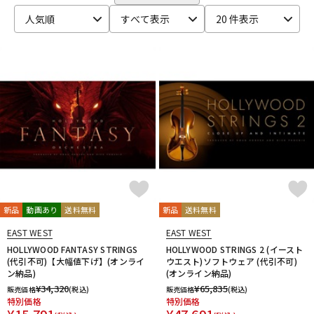
CRYPTON
DTM オンライン納品
レコーディング機器
人気順
すべて表示
20 件表示
D-I
DAHUA
DECKSAVER
DiGiGrid
DOTEC AUDIO
EAST WEST
ENHANCIA
ESI
Eventide
Expressive E
配信/ライブ機器
楽器アクセサリ
FabFilter
FLUX::
Focusrite
Future Audio Workshop
GARRITAN
GATOR Frameworks
GRACE design
HEAVYOCITY
HEiL SOUND
HERCULES
ICON
中古
ヴィンテージ
iConnectivity
IK Multimedia
Ikebe Original
IMAGE LINE SOFTWARE
Inspired Acoustics
INTERNET
iZotope
K-N
KAWAI
KAWAII FUTURESAMPLES
KENTON
Kikutani
Klevgrand
KORG
Krotos
LEWITT
Lexicon
Lynx
新品
動画あり
送料無料
新品
送料無料
MACKIE
M-AUDIO
McDSP
MIDIPLUS
MONSTER CABLE
EAST WEST
EAST WEST
moog
MOTU
MUTEC
Native Instruments
HOLLYWOOD FANTASY STRINGS
HOLLYWOOD STRINGS 2 (イースト
Nektar Technology
NEUMANN
NOVATION
Nugen Audio
(代引不可)【大幅値下げ】(オンライ
ウエスト)ソフトウェア (代引不可)
ン納品)
(オンライン納品)
O-R
¥
34,320
¥
65,835
販売価格
(税込)
販売価格
(税込)
OVERLOUD
Oyaide
Pearl
PG Music
Pitch Innovations
特別価格
特別価格
Plugin Alliance
POLYVERSE
Positive Grid
PreSonus
¥
15,791
¥
47,691