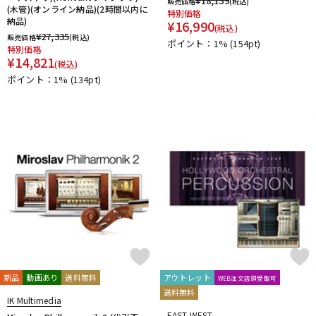
¥
18,139
販売価格
(税込)
(木管)(オンライン納品)(2時間以内に
特別価格
納品)
¥
16,990
(税込)
¥
27,335
販売価格
(税込)
ポイント：1%
(154pt)
特別価格
¥
14,821
(税込)
ポイント：1%
(134pt)
新品
動画あり
送料無料
アウトレット
WEB注文店頭受取可
送料無料
IK Multimedia
EAST WEST