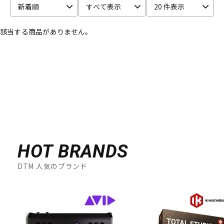
CRYPTON
新着順
すべて表示
20 件表示
DTM オンライン納品
レコーディング機器
D-I
DAHUA
DECKSAVER
DiGiGrid
DOTEC AUDIO
該当する商品がありません。
EAST WEST
ENHANCIA
ESI
Eventide
Expressive E
配信/ライブ機器
楽器アクセサリ
FabFilter
FLUX::
Focusrite
Future Audio Workshop
GARRITAN
GATOR Frameworks
GRACE design
HEAVYOCITY
HEiL SOUND
HERCULES
ICON
中古
ヴィンテージ
iConnectivity
IK Multimedia
Ikebe Original
IMAGE LINE SOFTWARE
Inspired Acoustics
INTERNET
iZotope
K-N
KAWAI
KAWAII FUTURESAMPLES
KENTON
Kikutani
HOT BRANDS
Klevgrand
KORG
Krotos
LEWITT
Lexicon
Lynx
MACKIE
M-AUDIO
McDSP
MIDIPLUS
MONSTER CABLE
DTM 人気のブランド
moog
MOTU
MUTEC
Native Instruments
Nektar Technology
NEUMANN
NOVATION
Nugen Audio
O-R
OVERLOUD
Oyaide
Pearl
PG Music
Pitch Innovations
Plugin Alliance
POLYVERSE
Positive Grid
PreSonus