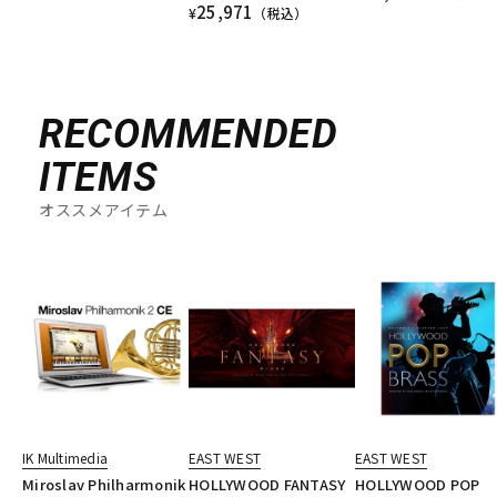
25,971
¥
（税込）
RECOMMENDED
ITEMS
オススメアイテム
IK Multimedia
EAST WEST
EAST WEST
Miroslav Philharmonik
HOLLYWOOD FANTASY
HOLLYWOOD POP