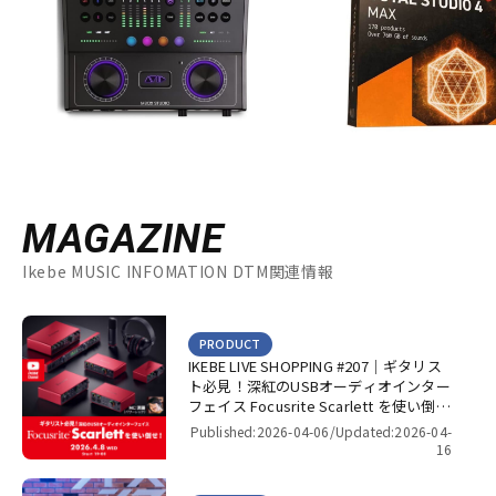
PrismSound
PROJECT SAM
Prominy
Radial
Rational Acoustics
Rob Papen
RODE
Roland
ROLI
RUPERT NEVE DESIGNS
S-T
SANWA SUPPLY
SENNHEISER
serato
SHURE
SLATE AUDIO
SlateDigital
Softube
Sonarworks
Sonic Studio
Sonnox
SoundToys
SPECTRASONICS
SSL(Solid State Logic)
Steinberg
Steven Slate Audio
MAGAZINE
stokyo
STREZOV SAMPLING
Studiologic
SynchroArts
SYNTHOGY
TAC SYSTEM
TASCAM
tc electronic
Ikebe MUSIC INFOMATION DTM関連情報
TC helicon
Teenage Engineering
Thrustmaster
TOONTRACK
Tracktion
TRUE DYNA
PRODUCT
U-Z
IKEBE LIVE SHOPPING #207｜ギタリス
UDG
u-he（ユーヒー）
UJAM
Universal Audio
ト必見！深紅のUSBオーディオインター
unknown
UVI
Vengeance Sound
VI Labs
VIENNA
フェイス Focusrite Scarlett を使い倒
Vital Arts
Waldorf
Wave Machine Labs
WaveDNA
せ！【presented by パワーレック】
Published:2026-04-06/
Updated:2026-04-
16
WAVES
Whirlwind
XFER RECORDS
xlnaudio
XSONIC
YAMAHA
ZAOR
ZOOM