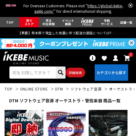
For Overseas Customers: Please visit "
https://global.ikebe-
gakki.com/
" for direct international shipping.
買う
売る
イベント
学割
TOP
店舗一覧
ストア
中古買取
動画
サービス
【重要】熊本県で発生した地震に伴う配送の遅延について(
07月29日
更新)
0
詳細検索
TOP
ONLINE STORE
DTM
ソフトウェア音源
オーケストラ
DTM ソフトウェア音源 オーケストラ・管弦楽器 商品一覧
エレキギター
アコギ/エレアコ