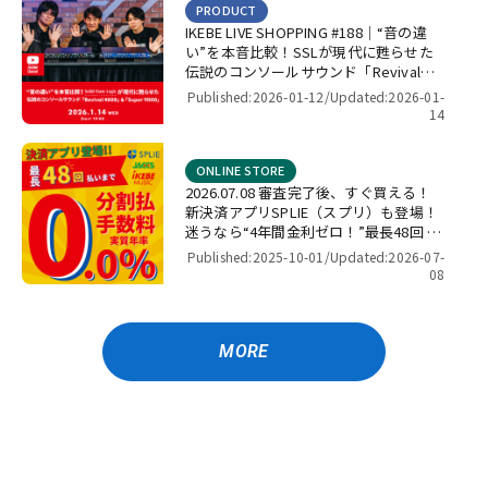
他
PRODUCT
IKEBE LIVE SHOPPING #188｜“音の違
1st PLACE
360 Reality Audio
RELAB Development
い”を本音比較！SSLが現代に甦らせた
FREQPORT
Glorious
Mntra
Minimal Audio
伝説のコンソールサウンド「Revival
cmf by NOTHING
4000」＆「Super 9000」【presented
Published:2026-01-12/
Updated:2026-01-
by パワーレック】
14
ONLINE STORE
2026.07.08 審査完了後、すぐ買える！
新決済アプリSPLIE（スプリ）も登場！
迷うなら“4年間金利ゼロ！”最長48回 無
金利キャンペーン
Published:2025-10-01/
Updated:2026-07-
08
MORE