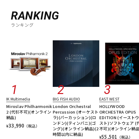
RANKING
ランキング
IK Multimedia
BIG FISH AUDIO
EAST WEST
Miroslav Philharmonik
London Orchestral
HOLLYWOOD
2 (代引不可)(オンライン
Percussion (オーケスト
ORCHESTRA OPUS
納品)
ラ)(パーカッション)(ロ
EDITION (イースト
ンドン)(ティンパニ)(ゴ
スト)ソフトウェア (
33,990
¥
（税込）
ング)(オンライン納品)(2
不可)(オンライン納品
時間以内に納品)
55,501
¥
（税込）