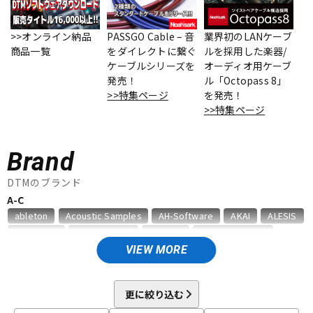
ベース
ウクレレ
>>オンライン納品
PASSGO Cable – 音
業界初のLANケーブ
商品一覧
をダイレクトに繋ぐ
ルを採用した楽器/
ケーブルシリーズを
オーディオ用ケーブ
ドラム
パーカッション
発売！
ル「Octopass 8」
>>特集ページ
を発売！
>>特集ページ
キーボード
電子ピアノ
Brand
管楽器
その他楽器
DTMのブランド
A-C
ableton
Acoustic Samples
AH-Software
AKAI
ALESIS
アンプ
エフェクター
AMS Neve
Analog Cases
Antares
Antelope Audio
APOGEE
Artiphon
ARTRIG
Arturia
ATL.INC
audient
VIEW MORE
Audioease
audio-technica
AVID
BestService
BFD
DJ機器
DTM
BITWIG
Blackstar
BOSS
celemony
Cevio
更に絞り込む
CINESAMPLES
CME PRO
CRIMSON TECHNOLOGY