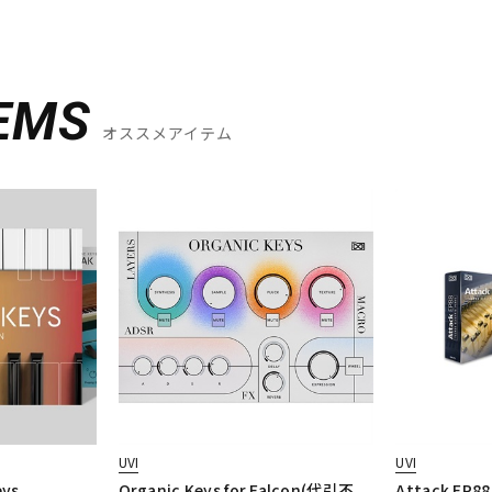
EMS
オススメアイテム
UVI
UVI
eys
Organic Keys for Falcon(代引不
Attack EP