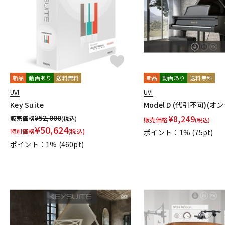
新品
動画あり
送料無料
新品
動画あり
送料無料
UVI
UVI
Key Suite
Model D (代引不可)(
¥
52,000
¥
8,249
販売価格
(税込)
販売価格
(税込)
¥
50,624
特別価格
(税込)
ポイント：1%
(75pt)
ポイント：1%
(460pt)