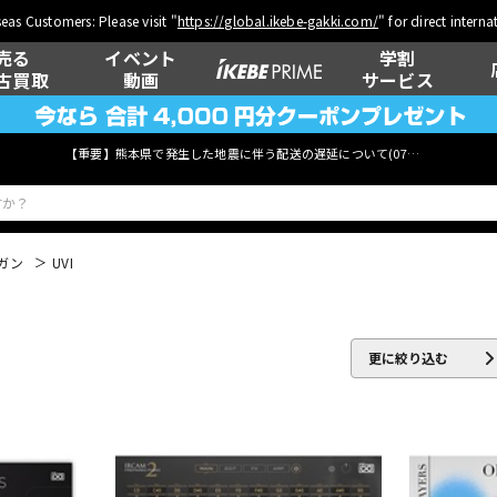
eas Customers: Please visit "
https://global.ikebe-gakki.com/
" for direct intern
売る
イベント
学割
古買取
動画
サービス
【重要】熊本県で発生した地震に伴う配送の遅延について(
07月29日
更新)
ガン
UVI
ベース
ウクレレ
更に絞り込む
管楽器
その他楽器