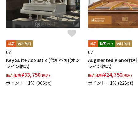
新品
送料無料
新品
動画あり
送料無料
UVI
UVI
Key Suite Acoustic (代引不可)(オン
Augmented Piano(代
ライン納品)
ライン納品)
¥
33,750
¥
24,750
販売価格
販売価格
(税込)
(税込)
ポイント：1%
(306pt)
ポイント：1%
(225pt)