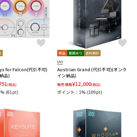
配信/ライブ
楽器アクセサ
機器
リ
料
新品
動画あり
送料無料
UVI
eys for Falcon(代引不可)
Austrian Grand (代引不可)(オンラ
納品)
イン納品)
751
¥
12,000
販売価格
(税込)
(税込)
1%
(61pt)
ポイント：1%
(109pt)