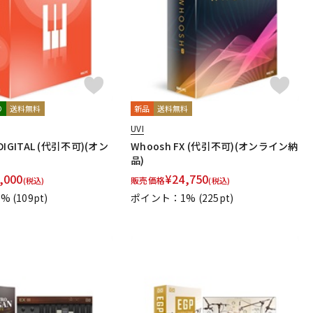
り
送料無料
新品
送料無料
UVI
 DIGITAL (代引不可)(オン
Whoosh FX (代引不可)(オンライン納
品)
,000
¥
24,750
販売価格
(税込)
(税込)
1%
(109pt)
ポイント：1%
(225pt)