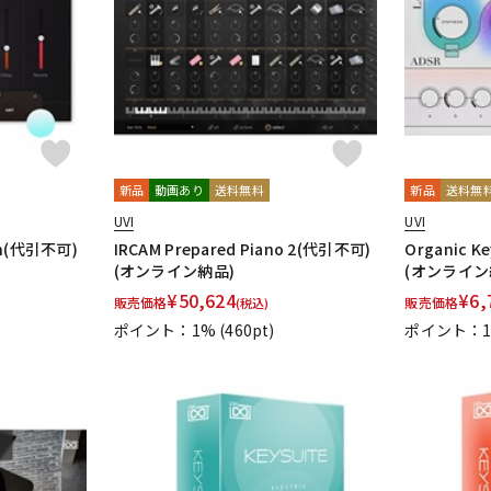
DTM オンラ
レコーディン
イン納品
グ機器
ジ
新品
動画あり
送料無料
新品
送料無
UVI
UVI
con(代引不可)
IRCAM Prepared Piano 2(代引不可)
Organic K
(オンライン納品)
(オンライン
¥
50,624
¥
6,
販売価格
販売価格
(税込)
ポイント：1%
(460pt)
ポイント：