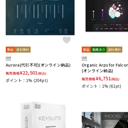
DJ機器
DTM
中古
ヴィンテー
新品
送料無料
新品
動画あり
送料無料
UVI
UVI
Aurora(代引不可)(オンライン納品)
Organic Arps for Fal
(オンライン納品)
¥
22,501
販売価格
(税込)
¥
6,751
販売価格
(税込)
ポイント：1%
(204pt)
ポイント：1%
(61pt)