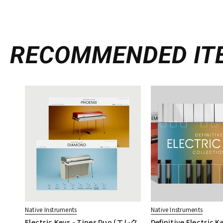
RECOMMENDED
IT
Native Instruments
Native Instruments
Electric Keys - Tines Duo (エレク
Definitive Electric K