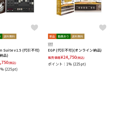
り
送料無料
新品
動画あり
送料無料
UVI
an Suite v1.5 (代引不可)
EGP (代引不可)(オンライン納品)
納品)
¥
24,750
販売価格
(税込)
,750
(税込)
ポイント：1%
(225pt)
1%
(225pt)