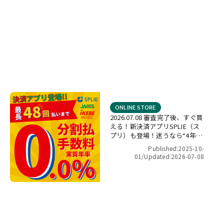
ONLINE STORE
2026.07.08 審査完了後、すぐ買
える！新決済アプリSPLIE（ス
プリ）も登場！迷うなら“4年間
金利ゼロ！”最長48回 無金利キ
Published:2025-10-
ャンペーン
01/
Updated:2026-07-08