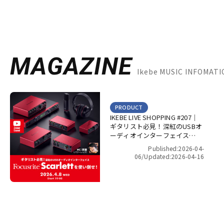
MAGAZINE
Ikebe MUSIC INFOMA
PRODUCT
IKEBE LIVE SHOPPING #207｜
ギタリスト必見！深紅のUSBオ
ーディオインターフェイス
Focusrite Scarlett を使い倒
Published:2026-04-
せ！【presented by パワーレ
06/
Updated:2026-04-16
ック】