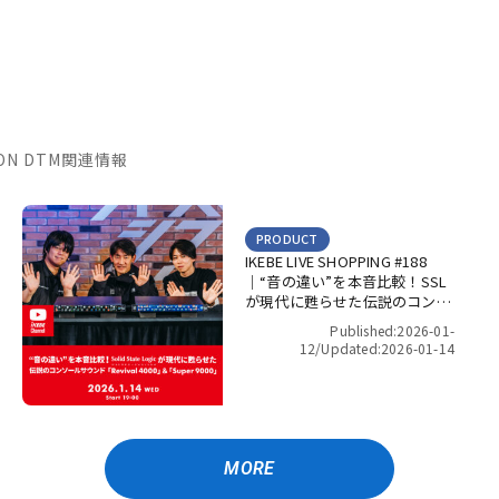
TION DTM関連情報
PRODUCT
IKEBE LIVE SHOPPING #188
｜“音の違い”を本音比較！SSL
が現代に甦らせた伝説のコンソ
ールサウンド「Revival 4000」
Published:2026-01-
＆「Super 9000」【presented
12/
Updated:2026-01-14
by パワーレック】
MORE