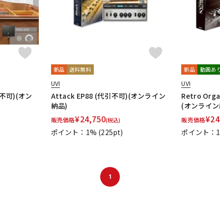
新品
送料無料
新品
動画あ
UVI
UVI
引不可)(オン
Attack EP88 (代引不可)(オンライン
Retro Org
納品)
(オンライン
¥
24,750
¥
24
販売価格
販売価格
(税込)
ポイント：1%
(225pt)
ポイント：
1