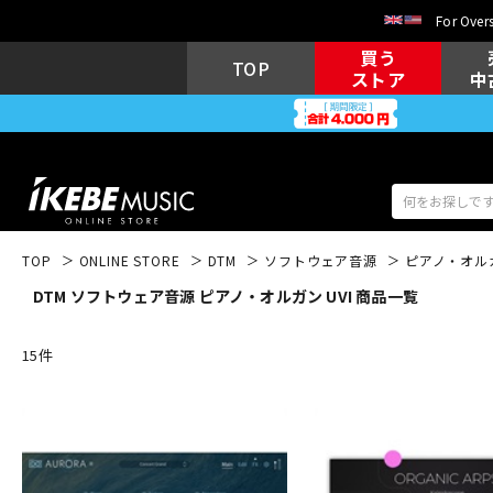
For Overs
買う
TOP
ストア
中
TOP
ONLINE STORE
DTM
ソフトウェア音源
ピアノ・オル
DTM ソフトウェア音源 ピアノ・オルガン UVI 商品一覧
アコギ/エレ
エレキギター
アコ
15
件
キーボード
電子ピアノ