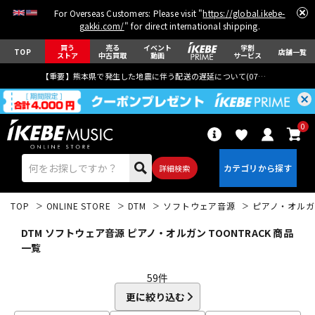
For Overseas Customers: Please visit "
https://global.ikebe-
gakki.com/
" for direct international shipping.
買う
売る
イベント
学割
TOP
店舗一覧
ストア
中古買取
動画
サービス
【重要】熊本県で発生した地震に伴う配送の遅延について(
07月29日
更新)
0
詳細検索
TOP
ONLINE STORE
DTM
ソフトウェア音源
ピアノ・オルガ
DTM ソフトウェア音源 ピアノ・オルガン TOONTRACK 商品
一覧
59
件
エレキギター
アコギ/エレアコ
更に絞り込む