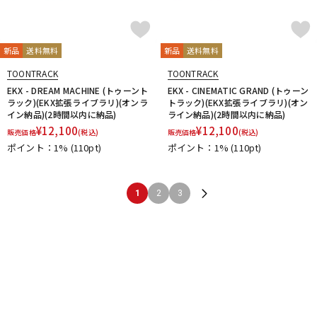
新品
送料無料
新品
送料無料
TOONTRACK
TOONTRACK
EKX - DREAM MACHINE (トゥーント
EKX - CINEMATIC GRAND (トゥーン
ラック)(EKX拡張ライブラリ)(オンラ
トラック)(EKX拡張ライブラリ)(オン
イン納品)(2時間以内に納品)
ライン納品)(2時間以内に納品)
¥
12,100
¥
12,100
販売価格
(税込)
販売価格
(税込)
ポイント：1%
(110pt)
ポイント：1%
(110pt)
1
2
3