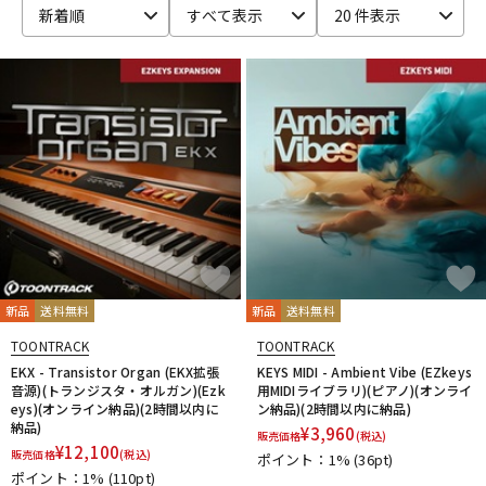
新着順
すべて表示
20 件表示
ベース
ウクレレ
ドラム
パーカッション
キーボード
電子ピアノ
管楽器
その他楽器
新品
送料無料
新品
送料無料
アンプ
エフェクター
TOONTRACK
TOONTRACK
EKX - Transistor Organ (EKX拡張
KEYS MIDI - Ambient Vibe (EZkeys
音源)(トランジスタ・オルガン)(Ezk
用MIDIライブラリ)(ピアノ)(オンライ
eys)(オンライン納品)(2時間以内に
ン納品)(2時間以内に納品)
DJ機器
DTM
納品)
¥
3,960
販売価格
(税込)
¥
12,100
販売価格
(税込)
ポイント：1%
(36pt)
ポイント：1%
(110pt)