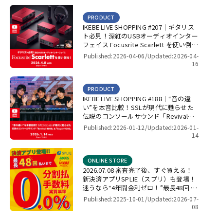
PRODUCT
IKEBE LIVE SHOPPING #207｜ギタリス
ト必見！深紅のUSBオーディオインター
フェイス Focusrite Scarlett を使い倒
せ！【presented by パワーレック】
Published:2026-04-06/
Updated:2026-04-
16
PRODUCT
IKEBE LIVE SHOPPING #188｜“音の違
い”を本音比較！SSLが現代に甦らせた
伝説のコンソールサウンド「Revival
4000」＆「Super 9000」【presented
Published:2026-01-12/
Updated:2026-01-
by パワーレック】
14
ONLINE STORE
2026.07.08 審査完了後、すぐ買える！
新決済アプリSPLIE（スプリ）も登場！
迷うなら“4年間金利ゼロ！”最長48回 無
金利キャンペーン
Published:2025-10-01/
Updated:2026-07-
08