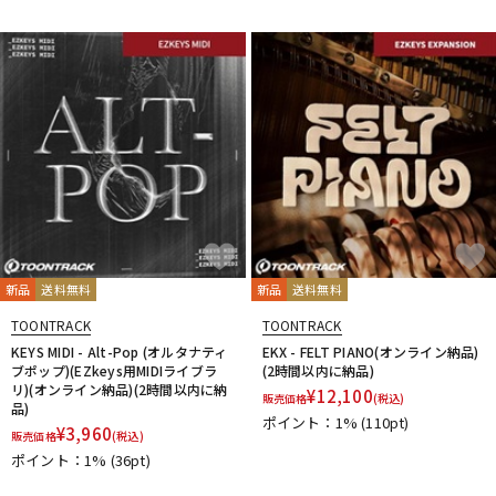
新品
送料無料
新品
送料無料
TOONTRACK
TOONTRACK
KEYS MIDI - Alt-Pop (オルタナティ
EKX - FELT PIANO(オンライン納品)
ブポップ)(EZkeys用MIDIライブラ
(2時間以内に納品)
リ)(オンライン納品)(2時間以内に納
¥
12,100
販売価格
(税込)
品)
ポイント：1%
(110pt)
¥
3,960
販売価格
(税込)
ポイント：1%
(36pt)