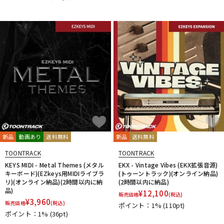
DTM オンライン納品
レコーディング機器
配信/ライブ機器
楽器アクセサリ
中古
ヴィンテージ
新品
動画あり
送料無料
新品
送料無料
TOONTRACK
TOONTRACK
KEYS MIDI - Metal Themes (メタル
EKX - Vintage Vibes (EKX拡張音源)
キーボード)(EZkeys用MIDIライブラ
(トゥーントラック)(オンライン納品)
リ)(オンライン納品)(2時間以内に納
(2時間以内に納品)
品)
¥
12,100
販売価格
(税込)
¥
3,960
販売価格
(税込)
ポイント：1%
(110pt)
ポイント：1%
(36pt)