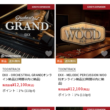
新品
送料無料
新品
送料無料
TOONTRACK
TOONTRACK
EKX - ORCHESTRAL GRAND(オンラ
EKX - MELODIC PERCUSSION WOO
イン納品)(2時間以内に納品)
D(オンライン納品)(2時間以内に納
品)
¥
12,100
販売価格
(税込)
¥
12,100
販売価格
(税込)
ポイント：1%
(110pt)
ポイント：1%
(110pt)