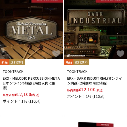
新品
送料無料
新品
送料無料
TOONTRACK
TOONTRACK
EKX - MELODIC PERCUSSION META
EKX - DARK INDUSTRIAL(オンライ
L(オンライン納品)(2時間以内に納
ン納品)(2時間以内に納品)
品)
¥
12,100
販売価格
(税込)
¥
12,100
販売価格
(税込)
ポイント：1%
(110pt)
ポイント：1%
(110pt)