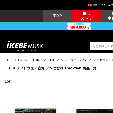
For Overs
買う
TOP
ストア
中
TOP
ONLINE STORE
DTM
ソフトウェア音源
シンセ音源
DTM ソフトウェア音源 シンセ音源 Tracktion 商品一覧
アコギ/エレ
エレキギター
アコ
10
件
キーボード
電子ピアノ