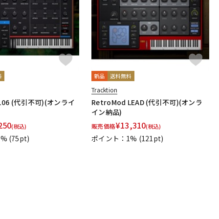
料
新品
送料無料
Tracktion
 106 (代引不可)(オンライ
RetroMod LEAD (代引不可)(オンラ
イン納品)
250
¥
13,310
販売価格
(税込)
(税込)
1%
(75pt)
ポイント：1%
(121pt)