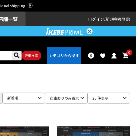
ational shipping.
店舗一覧
ログイン
新規会員登録
0
詳細検索
パーカッショ
ドラム
ン
新着順
在庫ありのみ表示
20 件表示
アンプ
エフェクター