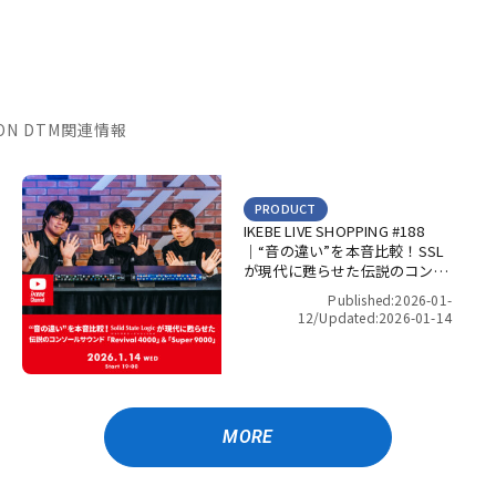
TION DTM関連情報
PRODUCT
IKEBE LIVE SHOPPING #188
｜“音の違い”を本音比較！SSL
が現代に甦らせた伝説のコンソ
ールサウンド「Revival 4000」
Published:2026-01-
＆「Super 9000」【presented
12/
Updated:2026-01-14
by パワーレック】
MORE