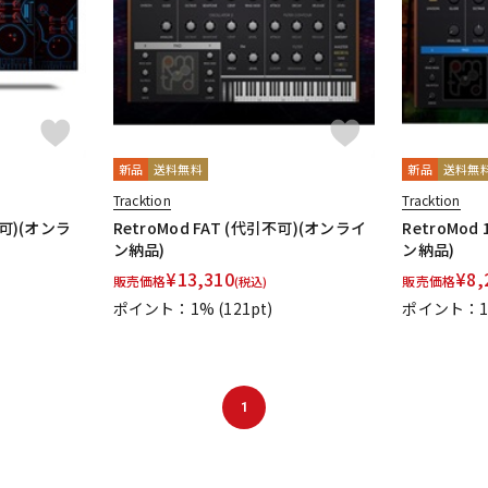
新品
送料無料
新品
送料無
Tracktion
Tracktion
不可)(オンラ
RetroMod FAT (代引不可)(オンライ
RetroMod
ン納品)
ン納品)
¥
13,310
¥
8,
販売価格
販売価格
(税込)
ポイント：1%
(121pt)
ポイント：
1