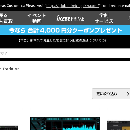
eas Customers: Please visit "
https://global.ikebe-gakki.com/
" for direct intern
売る
イベント
学割
古買取
動画
サービス
【重要】熊本県で発生した地震に伴う配送の遅延について(
07月29日
更新)
Tracktion
ベース
ウクレレ
更に絞り込む
管楽器
その他楽器