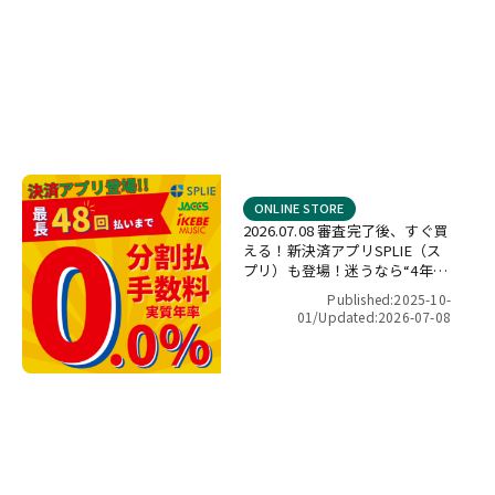
ONLINE STORE
2026.07.08 審査完了後、すぐ買
える！新決済アプリSPLIE（ス
プリ）も登場！迷うなら“4年間
金利ゼロ！”最長48回 無金利キ
Published:2025-10-
ャンペーン
01/
Updated:2026-07-08