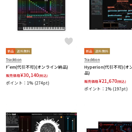
DJ機器
DTM
中古
ヴィンテー
新品
送料無料
新品
送料無料
Tracktion
Tracktion
F'em(代引不可)(オンライン納品)
Hyperion(代引不可)(
品)
¥
30,140
販売価格
(税込)
¥
21,670
販売価格
(税込)
ポイント：1%
(274pt)
ポイント：1%
(197pt)