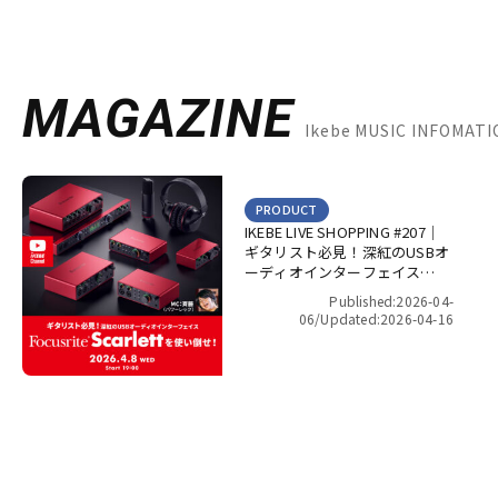
MAGAZINE
Ikebe MUSIC INFOMA
PRODUCT
IKEBE LIVE SHOPPING #207｜
ギタリスト必見！深紅のUSBオ
ーディオインターフェイス
Focusrite Scarlett を使い倒
Published:2026-04-
せ！【presented by パワーレ
06/
Updated:2026-04-16
ック】