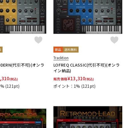
配信/ライブ
楽器アクセサ
機器
リ
料
新品
送料無料
Tracktion
MODERN(代引不可)(オンラ
LOFREQ CLASSIC(代引不可)(オンラ
イン納品)
,310
¥
13,310
販売価格
(税込)
(税込)
1%
(121pt)
ポイント：1%
(121pt)