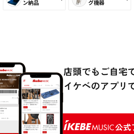
ン納品
グ機器