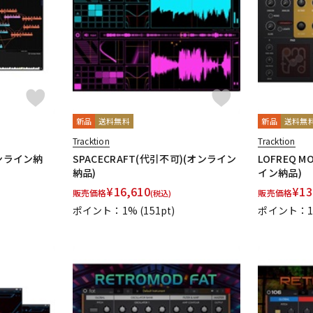
DTM オンラ
レコーディン
イン納品
グ機器
ジ
新品
送料無料
新品
送料無
Tracktion
Tracktion
オンライン納
SPACECRAFT(代引不可)(オンライン
LOFREQ 
納品)
イン納品)
¥
16,610
¥
13
販売価格
販売価格
(税込)
ポイント：1%
(151pt)
ポイント：