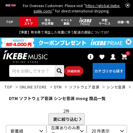
For Overseas Customers: Please visit "
https://global.ikebe-
gakki.com/
" for direct international shipping.
買う
売る
イベント
学割
TOP
店舗一覧
ストア
中古買取
動画
サービス
【重要】熊本県で発生した地震に伴う配送の遅延について(
07月29日
更新)
0
詳細検索
TOP
ONLINE STORE
DTM
ソフトウェア音源
シンセ音源
DTM ソフトウェア音源 シンセ音源 moog 商品一覧
2
件
更に絞り込む
エレキギター
アコギ/エレアコ
在庫ありのみ表
新着順
20 件表示