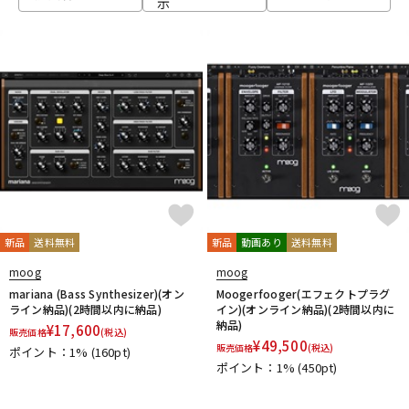
示
ベース
ウクレレ
ドラム
パーカッション
キーボード
電子ピアノ
管楽器
その他楽器
新品
送料無料
新品
動画あり
送料無料
moog
moog
アンプ
エフェクター
mariana (Bass Synthesizer)(オン
Moogerfooger(エフェクトプラグ
ライン納品)(2時間以内に納品)
イン)(オンライン納品)(2時間以内に
納品)
¥
17,600
販売価格
(税込)
¥
49,500
販売価格
(税込)
ポイント：1%
(160pt)
DJ機器
DTM
ポイント：1%
(450pt)