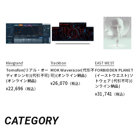
Klevgrand
Tracktion
EAST WEST
Tomofon(リアル・オー
MOK Waverazor(代引不
FORBIDDEN PLANE
ディオシンセ)(代引不可)
可)(オンライン納品)
(イーストウエスト)
(オンライン納品)
トウェア (代引不可)(
26,070
¥
（税込）
ンライン納品)
22,696
¥
（税込）
31,741
¥
（税込）
CATEGORY