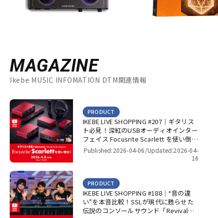
MAGAZINE
Ikebe MUSIC INFOMATION DTM関連情報
PRODUCT
IKEBE LIVE SHOPPING #207｜ギタリス
ト必見！深紅のUSBオーディオインター
フェイス Focusrite Scarlett を使い倒
せ！【presented by パワーレック】
Published:2026-04-06/
Updated:2026-04-
16
PRODUCT
IKEBE LIVE SHOPPING #188｜“音の違
い”を本音比較！SSLが現代に甦らせた
伝説のコンソールサウンド「Revival