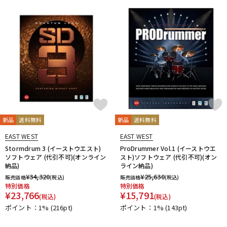
配信/ライブ機器
楽器アクセサリ
中古
ヴィンテージ
新品
送料無料
新品
送料無料
EAST WEST
EAST WEST
Stormdrum 3 (イーストウエスト)
ProDrummer Vol.1 (イーストウエ
ソフトウェア (代引不可)(オンライン
スト)ソフトウェア (代引不可)(オン
納品)
ライン納品)
¥
34,320
¥
25,630
販売価格
(税込)
販売価格
(税込)
特別価格
特別価格
¥
23,766
¥
15,791
(税込)
(税込)
ポイント：1%
(216pt)
ポイント：1%
(143pt)