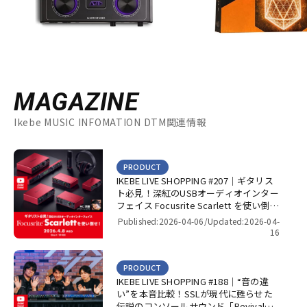
MAGAZINE
Ikebe MUSIC INFOMATION DTM関連情報
PRODUCT
IKEBE LIVE SHOPPING #207｜ギタリス
ト必見！深紅のUSBオーディオインター
フェイス Focusrite Scarlett を使い倒
せ！【presented by パワーレック】
Published:2026-04-06/
Updated:2026-04-
16
PRODUCT
IKEBE LIVE SHOPPING #188｜“音の違
い”を本音比較！SSLが現代に甦らせた
伝説のコンソールサウンド「Revival