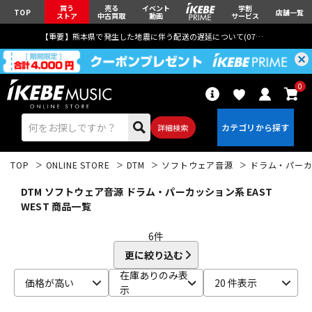
買う
売る
イベント
学割
TOP
店舗一覧
ストア
中古買取
動画
サービス
【重要】熊本県で発生した地震に伴う配送の遅延について(
07月29日
更新)
0
詳細検索
TOP
ONLINE STORE
DTM
ソフトウェア音源
ドラム・パー
DTM ソフトウェア音源 ドラム・パーカッション系 EAST
WEST 商品一覧
6
件
エレキギター
アコギ/エレアコ
更に絞り込む
在庫ありのみ表
価格が高い
20 件表示
示
ベース
ウクレレ