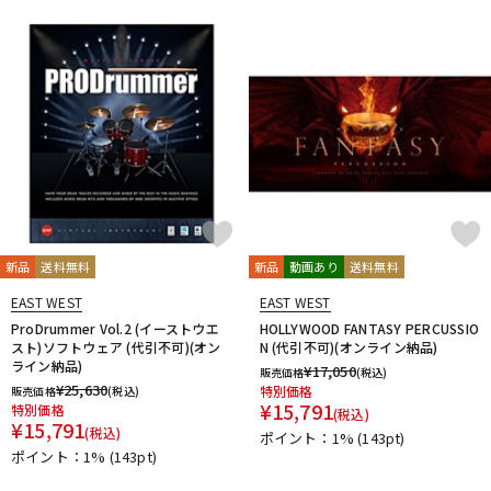
新品
送料無料
新品
動画あり
送料無料
EAST WEST
EAST WEST
ProDrummer Vol.2 (イーストウエ
HOLLYWOOD FANTASY PERCUSSIO
スト)ソフトウェア (代引不可)(オン
N (代引不可)(オンライン納品)
ライン納品)
¥
17,050
販売価格
(税込)
¥
25,630
特別価格
販売価格
(税込)
¥
15,791
特別価格
(税込)
¥
15,791
(税込)
ポイント：1%
(143pt)
ポイント：1%
(143pt)