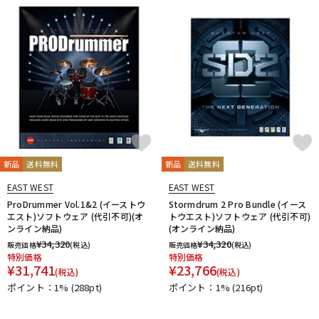
ドラム
パーカッション
キーボード
電子ピアノ
管楽器
その他楽器
新品
送料無料
新品
送料無料
アンプ
エフェクター
EAST WEST
EAST WEST
ProDrummer Vol.1&2 (イーストウ
Stormdrum 2 Pro Bundle (イース
エスト)ソフトウェア (代引不可)(オ
トウエスト)ソフトウェア (代引不可)
ンライン納品)
(オンライン納品)
DJ機器
DTM
¥
34,320
¥
34,320
販売価格
(税込)
販売価格
(税込)
特別価格
特別価格
¥
31,741
¥
23,766
(税込)
(税込)
ポイント：1%
(288pt)
ポイント：1%
(216pt)
DTM オンライン納品
レコーディング機器