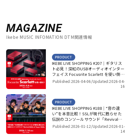
MAGAZINE
Ikebe MUSIC INFOMATION DTM関連情報
PRODUCT
IKEBE LIVE SHOPPING #207｜ギタリス
ト必見！深紅のUSBオーディオインター
フェイス Focusrite Scarlett を使い倒
せ！【presented by パワーレック】
Published:2026-04-06/
Updated:2026-04-
16
PRODUCT
IKEBE LIVE SHOPPING #188｜“音の違
い”を本音比較！SSLが現代に甦らせた
伝説のコンソールサウンド「Revival
4000」＆「Super 9000」【presented
Published:2026-01-12/
Updated:2026-01-
by パワーレック】
14