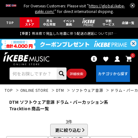
For Overseas Customers: Please visit "
https://global.ikebe-
gakki.com/
" for direct international shipping.
買う
売る
イベント
学割
TOP
店舗一覧
ストア
中古買取
動画
サービス
【重要】熊本県で発生した地震に伴う配送の遅延について(
07月29日
更新)
0
詳細検索
TOP
ONLINE STORE
DTM
ソフトウェア音源
ドラム・パー
DTM ソフトウェア音源 ドラム・パーカッション系
Tracktion 商品一覧
3
件
エレキギター
アコギ/エレアコ
更に絞り込む