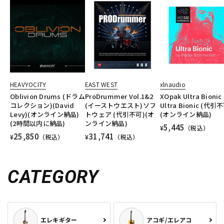
HEAVYOCITY
EAST WEST
xlnaudio
Oblivion Drums (ドラム
ProDrummer Vol.1&2
XOpak Ultra Bionic
コレクション)(David
(イーストウエスト)ソフ
Ultra Bionic (代引
Levy)(オンライン納品)
トウェア (代引不可)(オ
(オンライン納品)
(2時間以内に納品)
ンライン納品)
5,445
¥
（税込）
25,850
31,741
¥
（税込）
¥
（税込）
CATEGORY
エレキギター
アコギ/エレアコ