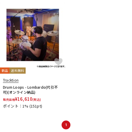
DTM オンライン納品
レコーディング機器
配信/ライブ機器
楽器アクセサリ
中古
ヴィンテージ
新品
送料無料
Tracktion
Drum Loops - Lombardo(代引不
可)(オンライン納品)
¥
16,610
販売価格
(税込)
ポイント：1%
(151pt)
1