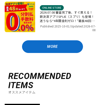
ONLINE STORE
2026.07.08 審査完了後、すぐ買える！
新決済アプリSPLIE（スプリ）も登場！
迷うなら“4年間金利ゼロ！”最長48回 無
金利キャンペーン
Published:2025-10-01/
Updated:2026-07-
08
MORE
RECOMMENDED
ITEMS
オススメアイテム