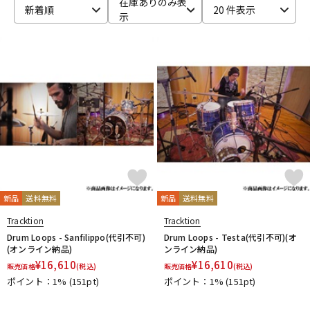
在庫ありのみ表
新着順
20 件表示
示
ベース
ウクレレ
ドラム
パーカッション
キーボード
電子ピアノ
管楽器
その他楽器
新品
送料無料
新品
送料無料
アンプ
エフェクター
Tracktion
Tracktion
Drum Loops - Sanfilippo(代引不可)
Drum Loops - Testa(代引不可)(オ
(オンライン納品)
ンライン納品)
¥
16,610
¥
16,610
販売価格
(税込)
販売価格
(税込)
DJ機器
DTM
ポイント：1%
(151pt)
ポイント：1%
(151pt)