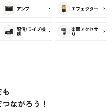
アンプ
エフェクター
配信/ライブ機
楽器アクセサ
器
リ