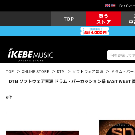
For Overs
買う
TOP
ストア
中
TOP
ONLINE STORE
DTM
ソフトウェア音源
ドラム・パー
DTM ソフトウェア音源 ドラム・パーカッション系 EAST WEST
アコギ/エレ
エレキギター
アコ
6
件
キーボード
電子ピアノ