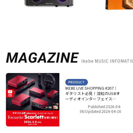
MAGAZINE
Ikebe MUSIC INFOMA
PRODUCT
IKEBE LIVE SHOPPING #207｜
ギタリスト必見！深紅のUSBオ
ーディオインターフェイス
Focusrite Scarlett を使い倒
Published:2026-04-
せ！【presented by パワーレ
06/
Updated:2026-04-16
ック】