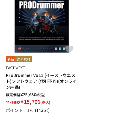
新品
送料無料
EAST WEST
ProDrummer Vol.1 (イーストウエス
ト)ソフトウェア (代引不可)(オンライ
ン納品)
¥
25,630
販売価格
(税込)
¥
15,791
特別価格
(税込)
ポイント：1%
(143pt)