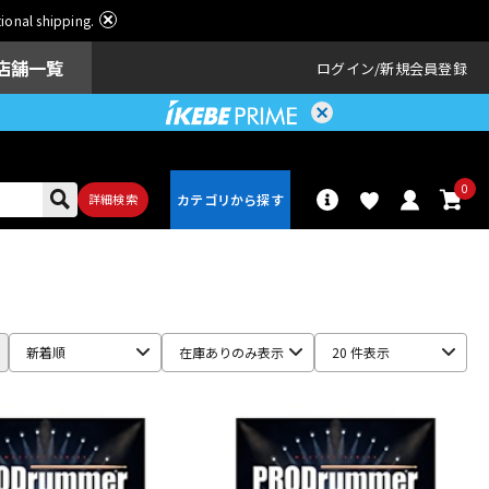
ational shipping.
店舗一覧
ログイン
新規会員登録
0
詳細検索
パーカッショ
ドラム
ン
新着順
在庫ありのみ表示
20 件表示
アンプ
エフェクター