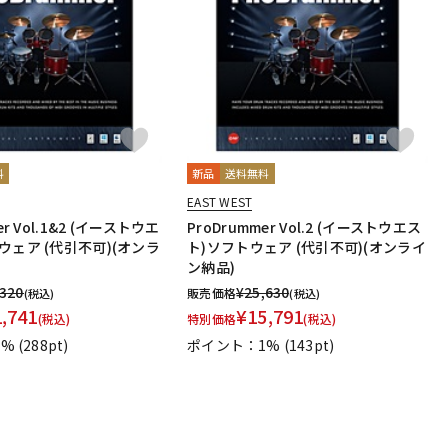
配信/ライブ
楽器アクセサ
機器
リ
料
新品
送料無料
EAST WEST
er Vol.1&2 (イーストウエ
ProDrummer Vol.2 (イーストウエス
ウェア (代引不可)(オンラ
ト)ソフトウェア (代引不可)(オンライ
ン納品)
,320
¥
25,630
販売価格
(税込)
(税込)
1,741
¥
15,791
(税込)
特別価格
(税込)
1%
(288pt)
ポイント：1%
(143pt)