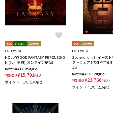
DJ機器
DTM
中古
ヴィンテー
新品
動画あり
送料無料
新品
送料無料
EAST WEST
EAST WEST
HOLLYWOOD FANTASY PERCUSSIO
Stormdrum 3 (イー
N (代引不可)(オンライン納品)
フトウェア (代引不可)(
品)
¥
17,050
販売価格
(税込)
¥
34,320
¥
15,791
販売価格
(税込)
特別価格
(税込)
¥
23,766
特別価格
(税込)
ポイント：1%
(143pt)
ポイント：1%
(216pt)