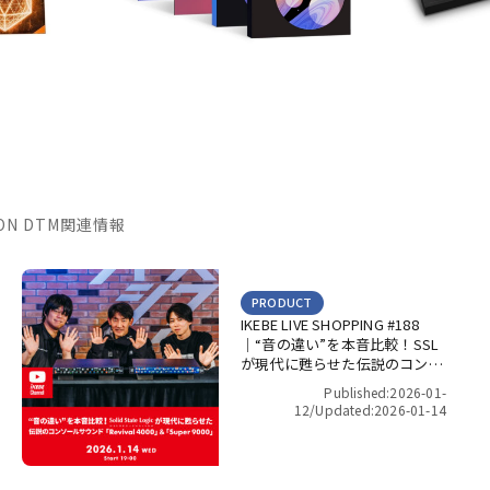
TION DTM関連情報
PRODUCT
IKEBE LIVE SHOPPING #188
｜“音の違い”を本音比較！SSL
が現代に甦らせた伝説のコンソ
ールサウンド「Revival 4000」
Published:2026-01-
＆「Super 9000」【presented
12/
Updated:2026-01-14
by パワーレック】