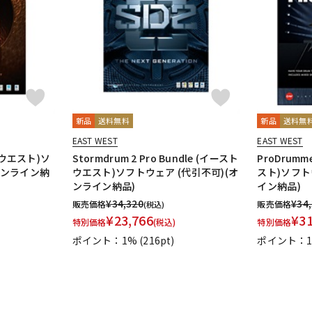
DTM オンラ
レコーディン
イン納品
グ機器
ジ
新品
送料無料
新品
送料無
EAST WEST
EAST WEST
ストウエスト)ソ
Stormdrum 2 Pro Bundle (イースト
ProDrumm
オンライン納
ウエスト)ソフトウェア (代引不可)(オ
スト)ソフト
ンライン納品)
イン納品)
¥
34,320
¥
34
販売価格
販売価格
(税込)
¥
23,766
¥
3
特別価格
(税込)
特別価格
ポイント：1%
(216pt)
ポイント：