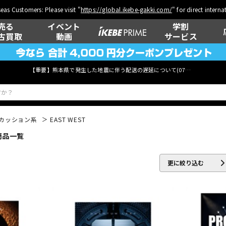
eas Customers: Please visit "
https://global.ikebe-gakki.com/
" for direct intern
売る
イベント
学割
古買取
動画
サービス
【重要】熊本県で発生した地震に伴う配送の遅延について(
07月29日
更新)
カッション系
EAST WEST
 商品一覧
ベース
ウクレレ
更に絞り込む
管楽器
その他楽器