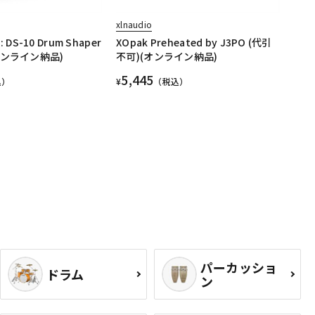
xlnaudio
X: DS-10 Drum Shaper
XOpak Preheated by J3PO (代引
オンライン納品)
不可)(オンライン納品)
5,445
込）
¥
（税込）
パーカッショ
ドラム
ン