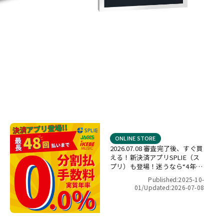
ONLINE STORE
2026.07.08 審査完了後、すぐ買
える！新決済アプリSPLIE（ス
プリ）も登場！迷うなら“4年間
金利ゼロ！”最長48回 無金利キ
Published:2025-10-
ャンペーン
01/
Updated:2026-07-08