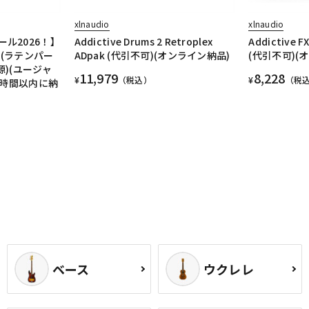
xlnaudio
xlnaudio
ル2026！】
Addictive Drums 2 Retroplex
Addictive F
GO (ラテンパー
ADpak (代引不可)(オンライン納品)
(代引不可)(
源)(ユージャ
11,979
8,228
¥
（税込）
¥
（税
2時間以内に納
ベース
ウクレレ