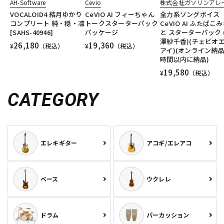
AH-Software
Cevio
株式会社ガソリンアレ
VOCALOID4 結月ゆかり
CeVIO AI フィーちゃん
全力系ソングボイス
コンプリート 純・穏・凛
トークスターターパック
CeVIO AI ふたばこ
[SAHS-40946]
パッケージ
と スターターパック 
澤紗千香)(チェビオ
26,180
19,360
¥
（税込）
¥
（税込）
アイ)(オンライン納品)
時間以内に納品)
19,580
¥
（税込）
CATEGORY
エレキギター
アコギ/エレアコ
ベース
ウクレレ
ドラム
パーカッション