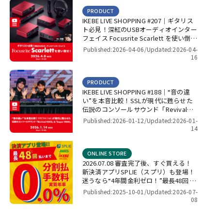
PRODUCT
IKEBE LIVE SHOPPING #207｜ギタリス
ト必見！深紅のUSBオーディオインター
フェイス Focusrite Scarlett を使い倒
せ！【presented by パワーレック】
Published:2026-04-06/
Updated:2026-04-
16
PRODUCT
IKEBE LIVE SHOPPING #188｜“音の違
い”を本音比較！SSLが現代に甦らせた
伝説のコンソールサウンド「Revival
4000」＆「Super 9000」【presented
Published:2026-01-12/
Updated:2026-01-
by パワーレック】
14
ONLINE STORE
2026.07.08 審査完了後、すぐ買える！
新決済アプリSPLIE（スプリ）も登場！
迷うなら“4年間金利ゼロ！”最長48回 無
金利キャンペーン
Published:2025-10-01/
Updated:2026-07-
08