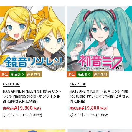
DTM オンライン納品
レコーディング機器
配信/ライブ機器
楽器アクセサリ
中古
ヴィンテージ
新品
動画あり
送料無料
新品
動画あり
送料無料
CRYPTON
CRYPTON
KAGAMINE RIN/LEN NT (鏡音リン・
HATSUNE MIKU NT (初音ミク)(Piap
レン)(PiaproStudio)(オンライン納
roStudio)(オンライン納品)(2時間以
品)(2時間以内に納品)
内に納品)
¥
19,800
¥
19,800
販売価格
(税込)
販売価格
(税込)
ポイント：1%
(180pt)
ポイント：1%
(180pt)