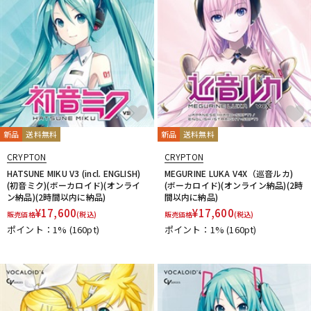
新品
送料無料
新品
送料無料
CRYPTON
CRYPTON
HATSUNE MIKU V3 (incl. ENGLISH)
MEGURINE LUKA V4X（巡音ルカ)
(初音ミク)(ボーカロイド)(オンライ
(ボーカロイド)(オンライン納品)(2時
ン納品)(2時間以内に納品)
間以内に納品)
¥
17,600
¥
17,600
販売価格
(税込)
販売価格
(税込)
ポイント：1%
(160pt)
ポイント：1%
(160pt)