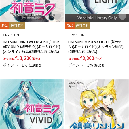
新品
送料無料
新品
送料無料
CRYPTON
CRYPTON
HATSUNE MIKU V4 ENGLISH / LIBR
HATSUNE MIKU V3 LIGHT (初音ミ
ARY ONLY (初音ミク)(ボーカロイド)
ク)(ボーカロイド)(オンライン納品)
(オンライン納品)(2時間以内に納品)
(2時間以内に納品)
¥
13,200
¥
8,800
販売価格
(税込)
販売価格
(税込)
ポイント：1%
(120pt)
ポイント：1%
(80pt)