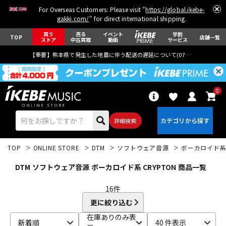
For Overseas Customers: Please visit "
https://global.ikebe-
gakki.com/
" for direct international shipping.
買う
売る
イベント
学割
TOP
店舗一覧
ストア
中古買取
動画
サービス
【重要】熊本県で発生した地震に伴う配送の遅延について(
07月29日
更新)
0
詳細検索
TOP
ONLINE STORE
DTM
ソフトウェア音源
ボーカロイド
DTM ソフトウェア音源 ボーカロイド系 CRYPTON 商品一覧
16
件
更に絞り込む
エレキギター
アコギ/エレアコ
在庫ありのみ表
新着順
40 件表示