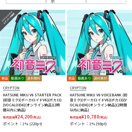
示
ベース
ウクレレ
ドラム
パーカッション
キーボード
電子ピアノ
管楽器
その他楽器
新品
動画あり
送料無料
新品
動画あり
送料無料
CRYPTON
CRYPTON
アンプ
エフェクター
HATSUNE MIKU V6 STARTER PACK
HATSUNE MIKU V6 VOICEBANK (初
(初音ミク)(ボーカロイドV6)(ボカロ)
音ミク)(ボーカロイドV6)(ボカロ)(V
(VOCALOID6)(オンライン納品)(2時
OCALOID6)(オンライン納品)(2時間
間以内に納品)
以内に納品)
DJ機器
DTM
¥
24,200
¥
10,780
販売価格
(税込)
販売価格
(税込)
ポイント：1%
(220pt)
ポイント：1%
(98pt)