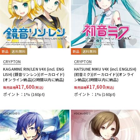
新品
送料無料
新品
送料無料
CRYPTON
CRYPTON
KAGAMINE RIN/LEN V4X (incl. ENG
HATSUNE MIKU V4X (incl. ENGLISH)
LISH) (鏡音リンレン)(ボーカロイド)
(初音ミク)(ボーカロイド)(オンライ
(オンライン納品)(2時間以内に納品)
ン納品)(2時間以内に納品)
¥
17,600
¥
17,600
販売価格
(税込)
販売価格
(税込)
ポイント：1%
(160pt)
ポイント：1%
(160pt)