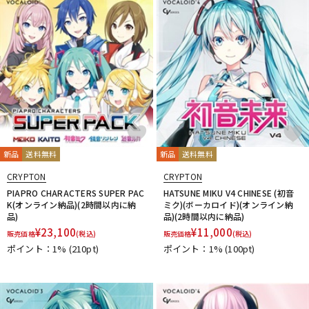
新品
送料無料
新品
送料無料
CRYPTON
CRYPTON
PIAPRO CHARACTERS SUPER PAC
HATSUNE MIKU V4 CHINESE (初音
K(オンライン納品)(2時間以内に納
ミク)(ボーカロイド)(オンライン納
品)
品)(2時間以内に納品)
¥
23,100
¥
11,000
販売価格
(税込)
販売価格
(税込)
ポイント：1%
(210pt)
ポイント：1%
(100pt)