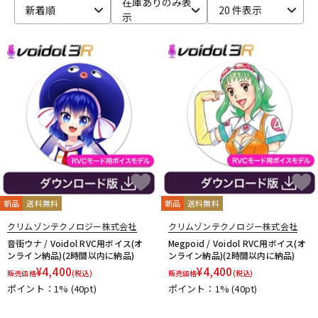
在庫ありのみ表
新着順
20 件表示
示
ベース
ウクレレ
ドラム
パーカッション
キーボード
電子ピアノ
管楽器
その他楽器
新品
送料無料
新品
送料無料
アンプ
エフェクター
クリムゾンテクノロジー株式会社
クリムゾンテクノロジー株式会社
音街ウナ / Voidol RVC用ボイス(オ
Megpoid / Voidol RVC用ボイス(オ
ンライン納品)(2時間以内に納品)
ンライン納品)(2時間以内に納品)
¥
4,400
¥
4,400
販売価格
(税込)
販売価格
(税込)
DJ機器
DTM
ポイント：1%
(40pt)
ポイント：1%
(40pt)