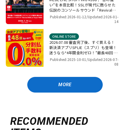
い”を本音比較！SSLが現代に甦らせた
伝説のコンソールサウンド「Revival
4000」＆「Super 9000」【presented
Published:2026-01-12/
Updated:2026-01-
by パワーレック】
14
ONLINE STORE
2026.07.08 審査完了後、すぐ買える！
新決済アプリSPLIE（スプリ）も登場！
迷うなら“4年間金利ゼロ！”最長48回 無
金利キャンペーン
Published:2025-10-01/
Updated:2026-07-
08
MORE
RECOMMENDED