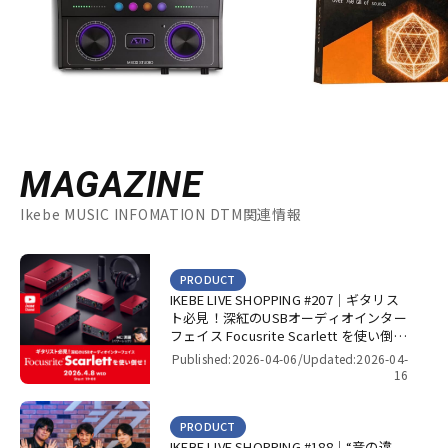
MAGAZINE
Ikebe MUSIC INFOMATION DTM関連情報
PRODUCT
IKEBE LIVE SHOPPING #207｜ギタリス
ト必見！深紅のUSBオーディオインター
フェイス Focusrite Scarlett を使い倒
せ！【presented by パワーレック】
Published:2026-04-06/
Updated:2026-04-
16
PRODUCT
IKEBE LIVE SHOPPING #188｜“音の違