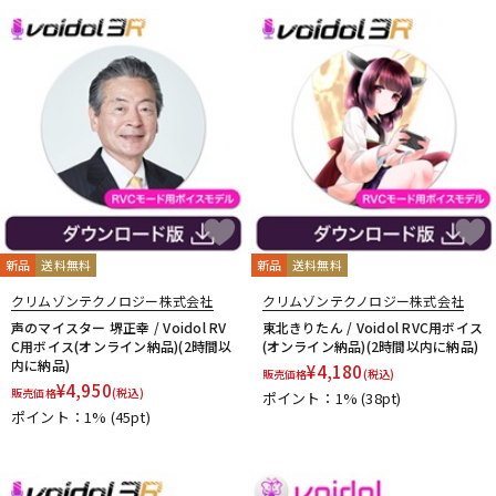
DTM オンライン納品
レコーディング機器
配信/ライブ機器
楽器アクセサリ
中古
ヴィンテージ
新品
送料無料
新品
送料無料
クリムゾンテクノロジー株式会社
クリムゾンテクノロジー株式会社
声のマイスター 堺正幸 / Voidol RV
東北きりたん / Voidol RVC用ボイス
C用ボイス(オンライン納品)(2時間以
(オンライン納品)(2時間以内に納品)
内に納品)
¥
4,180
販売価格
(税込)
¥
4,950
販売価格
(税込)
ポイント：1%
(38pt)
ポイント：1%
(45pt)