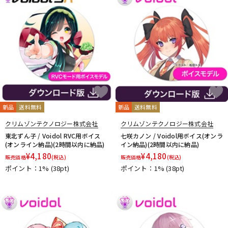
新品
送料無料
新品
送料無料
クリムゾンテクノロジー株式会社
クリムゾンテクノロジー株式会社
東北ずん子 / Voidol RVC用ボイス
七咲カノン / Voidol用ボイス(オンラ
(オンライン納品)(2時間以内に納品)
イン納品)(2時間以内に納品)
¥
4,180
¥
4,180
販売価格
(税込)
販売価格
(税込)
ポイント：1%
(38pt)
ポイント：1%
(38pt)