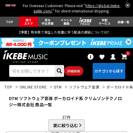
For Overseas Customers: Please visit "
https://global.ikebe-
gakki.com/
" for direct international shipping.
買う
売る
イベント
学割
TOP
店舗一覧
ストア
中古買取
動画
サービス
【重要】熊本県で発生した地震に伴う配送の遅延について(
07月29日
更新)
0
詳細検索
TOP
ONLINE STORE
DTM
ソフトウェア音源
ボーカロイド
DTM ソフトウェア音源 ボーカロイド系 クリムゾンテクノロ
ジー株式会社 商品一覧
37
件
エレキギター
アコギ/エレアコ
更に絞り込む