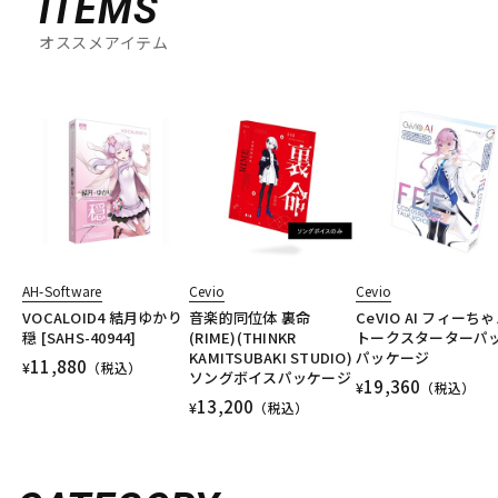
ITEMS
オススメアイテム
AH-Software
Cevio
Cevio
VOCALOID4 結月ゆかり
音楽的同位体 裏命
CeVIO AI フィーち
穏 [SAHS-40944]
(RIME)(THINKR
トークスターターパ
KAMITSUBAKI STUDIO)
パッケージ
11,880
¥
（税込）
ソングボイスパッケージ
19,360
¥
（税込）
13,200
¥
（税込）