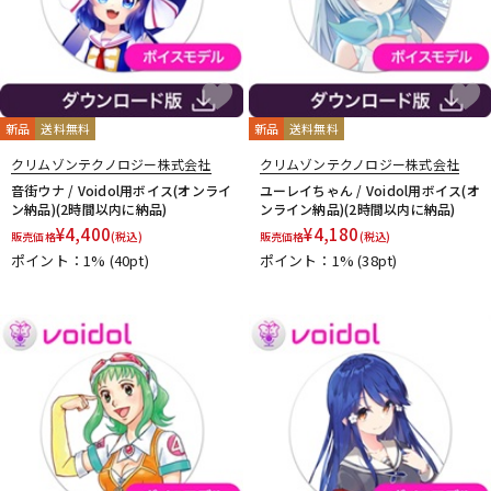
新品
送料無料
新品
送料無料
クリムゾンテクノロジー株式会社
クリムゾンテクノロジー株式会社
音街ウナ / Voidol用ボイス(オンライ
ユーレイちゃん / Voidol用ボイス(オ
ン納品)(2時間以内に納品)
ンライン納品)(2時間以内に納品)
¥
4,400
¥
4,180
販売価格
(税込)
販売価格
(税込)
ポイント：1%
(40pt)
ポイント：1%
(38pt)