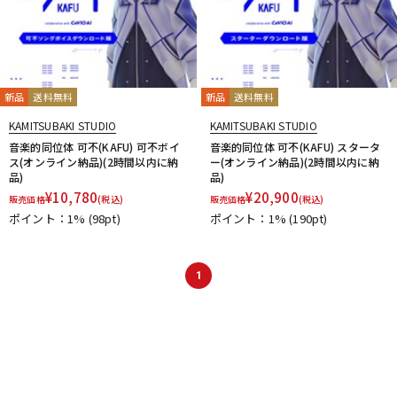
新品
送料無料
新品
送料無料
KAMITSUBAKI STUDIO
KAMITSUBAKI STUDIO
音楽的同位体 可不(KAFU) 可不ボイ
音楽的同位体 可不(KAFU) スタータ
ス(オンライン納品)(2時間以内に納
ー(オンライン納品)(2時間以内に納
品)
品)
¥
10,780
¥
20,900
販売価格
(税込)
販売価格
(税込)
ポイント：1%
(98pt)
ポイント：1%
(190pt)
1