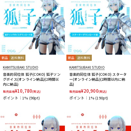
新品
送料無料
新品
送料無料
KAMITSUBAKI STUDIO
KAMITSUBAKI STUDIO
音楽的同位体 狐子(COKO) 狐子ソン
音楽的同位体 狐子(COKO) スタータ
グボイス(オンライン納品)(2時間以
ー(オンライン納品)(2時間以内に納
内に納品)
品)
¥
10,780
¥
20,900
販売価格
(税込)
販売価格
(税込)
ポイント：1%
(98pt)
ポイント：1%
(190pt)