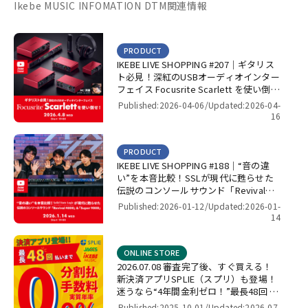
Ikebe MUSIC INFOMATION DTM関連情報
PRODUCT
IKEBE LIVE SHOPPING #207｜ギタリス
ト必見！深紅のUSBオーディオインター
フェイス Focusrite Scarlett を使い倒
せ！【presented by パワーレック】
Published:2026-04-06/
Updated:2026-04-
16
PRODUCT
IKEBE LIVE SHOPPING #188｜“音の違
い”を本音比較！SSLが現代に甦らせた
伝説のコンソールサウンド「Revival
4000」＆「Super 9000」【presented
Published:2026-01-12/
Updated:2026-01-
by パワーレック】
14
ONLINE STORE
2026.07.08 審査完了後、すぐ買える！
新決済アプリSPLIE（スプリ）も登場！
迷うなら“4年間金利ゼロ！”最長48回 無
金利キャンペーン
Published:2025-10-01/
Updated:2026-07-