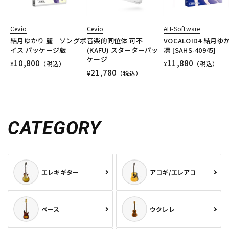
Cevio
Cevio
AH-Software
結月ゆかり 麗 ソングボ
音楽的同位体 可不
VOCALOID4 結月ゆ
イス パッケージ版
(KAFU) スターターパッ
凛 [SAHS-40945]
ケージ
10,800
11,880
¥
（税込）
¥
（税込）
21,780
¥
（税込）
CATEGORY
エレキギター
アコギ/エレアコ
ベース
ウクレレ