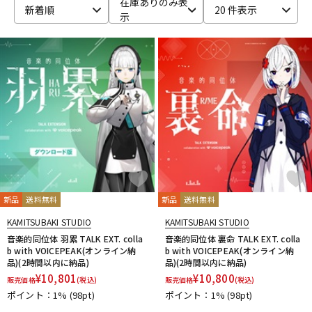
在庫ありのみ表
新着順
20 件表示
示
ベース
ウクレレ
ドラム
パーカッション
キーボード
電子ピアノ
管楽器
その他楽器
新品
送料無料
新品
送料無料
アンプ
エフェクター
KAMITSUBAKI STUDIO
KAMITSUBAKI STUDIO
音楽的同位体 羽累 TALK EXT. colla
音楽的同位体 裏命 TALK EXT. colla
b with VOICEPEAK(オンライン納
b with VOICEPEAK(オンライン納
品)(2時間以内に納品)
品)(2時間以内に納品)
DJ機器
DTM
¥
10,801
¥
10,800
販売価格
(税込)
販売価格
(税込)
ポイント：1%
(98pt)
ポイント：1%
(98pt)