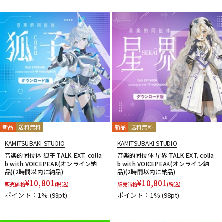
DTM オンライン納品
レコーディング機器
配信/ライブ機器
楽器アクセサリ
中古
ヴィンテージ
新品
送料無料
新品
送料無料
KAMITSUBAKI STUDIO
KAMITSUBAKI STUDIO
音楽的同位体 狐子 TALK EXT. colla
音楽的同位体 星界 TALK EXT. colla
b with VOICEPEAK(オンライン納
b with VOICEPEAK(オンライン納
品)(2時間以内に納品)
品)(2時間以内に納品)
¥
10,801
¥
10,801
販売価格
(税込)
販売価格
(税込)
ポイント：1%
(98pt)
ポイント：1%
(98pt)