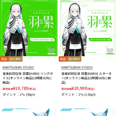
新品
送料無料
新品
送料無料
KAMITSUBAKI STUDIO
KAMITSUBAKI STUDIO
音楽的同位体 羽累(HARU) ソングボ
音楽的同位体 羽累(HARU) スタータ
イス(オンライン納品)(2時間以内に
ー(オンライン納品)(2時間以内に納
納品)
品)
¥
10,780
¥
20,900
販売価格
(税込)
販売価格
(税込)
ポイント：1%
(98pt)
ポイント：1%
(190pt)