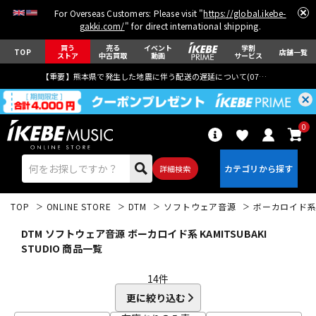
For Overseas Customers: Please visit "
https://global.ikebe-
gakki.com/
" for direct international shipping.
買う
売る
イベント
学割
TOP
店舗一覧
ストア
中古買取
動画
サービス
【重要】熊本県で発生した地震に伴う配送の遅延について(
07月29日
更新)
0
詳細検索
TOP
ONLINE STORE
DTM
ソフトウェア音源
ボーカロイド
DTM ソフトウェア音源 ボーカロイド系 KAMITSUBAKI
STUDIO 商品一覧
14
件
エレキギター
アコギ/エレアコ
更に絞り込む