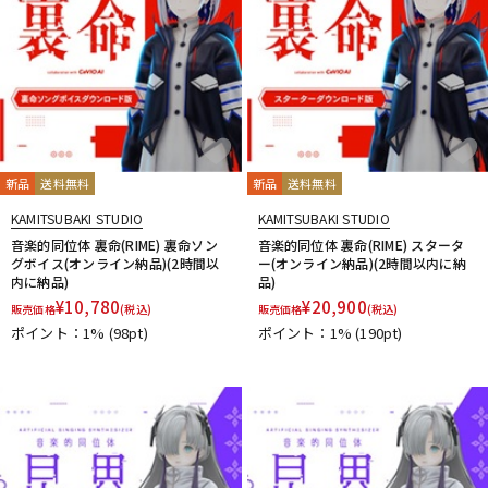
新品
送料無料
新品
送料無料
KAMITSUBAKI STUDIO
KAMITSUBAKI STUDIO
音楽的同位体 裏命(RIME) 裏命ソン
音楽的同位体 裏命(RIME) スタータ
グボイス(オンライン納品)(2時間以
ー(オンライン納品)(2時間以内に納
内に納品)
品)
¥
10,780
¥
20,900
販売価格
(税込)
販売価格
(税込)
ポイント：1%
(98pt)
ポイント：1%
(190pt)