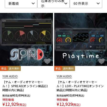
在庫ありのみ表
新着順
60 件表示
示
ベース
ウクレレ
ドラム
パーカッション
キーボード
電子ピアノ
管楽器
その他楽器
新品
送料無料
新品
送料無料
アンプ
エフェクター
YUM AUDIO
YUM AUDIO
【ヤム・オーディオサマーセー
【ヤム・オーディオサマーセー
ル！】SPREAD(オンライン納品)(2
ル！】LOFI - PLAYTIME(オンライン
時間以内に納品)
納品)(2時間以内に納品)
DJ機器
DTM
¥
12,034
¥
12,034
販売価格
(税込)
販売価格
(税込)
特別価格
特別価格
¥
12,929
¥
12,929
(税込)
(税込)