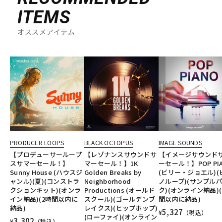
ITEMS
オススメアイテム
PRODUCER LOOPS
BLACK OCTOPUS
IMAGE SOUNDS
【プロデューサーループ
【レゾナンスサウンドサ
【イメージサウンド
スサマーセール！】
マーセール！】1K
ーセール！】POP PI
Sunny House (ハウスジ
Golden Breaks by
(ビリー・ジョエル)(
ャンル)(夏)(コンストラ
Neighborhood
ノループ)(サンプル
クションキット)(オンラ
Productions (オールド
ク)(オンライン納品)(
イン納品)(2時間以内に
スクール)(ゴールデンブ
間以内に納品)
納品)
レイクス)(ヒップホップ)
5,327
¥
（税込）
(ローファイ)(オンライン
3,302
¥
（税込）