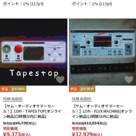
ポイント：1%
(117pt)
ポイント：1%
(117pt)
DTM オンライン納品
レコーディング機器
配信/ライブ機器
楽器アクセサリ
中古
ヴィンテージ
新品
送料無料
新品
送料無料
YUM AUDIO
YUM AUDIO
【ヤム・オーディオサマーセー
【ヤム・オーディオサマーセー
ル！】LOFI - TAPESTOP(オンライ
ル！】LOFI - FLUX MACHINE(オンラ
ン納品)(2時間以内に納品)
イン納品)(2時間以内に納品)
¥
6,798
¥
12,034
販売価格
(税込)
販売価格
(税込)
特別価格
特別価格
¥
9,373
¥
12,929
(税込)
(税込)