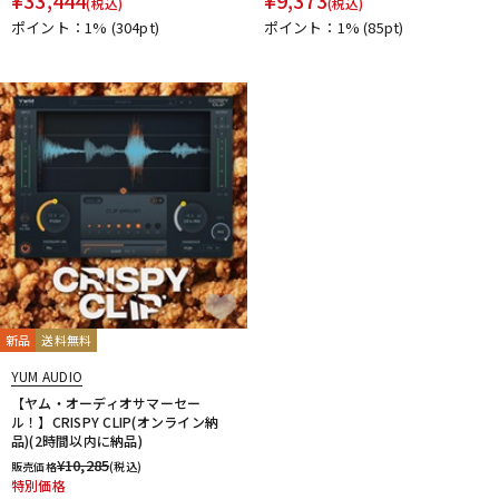
(税込)
(税込)
ポイント：1%
(304pt)
ポイント：1%
(85pt)
新品
送料無料
YUM AUDIO
【ヤム・オーディオサマーセー
ル！】CRISPY CLIP(オンライン納
品)(2時間以内に納品)
¥
10,285
販売価格
(税込)
特別価格