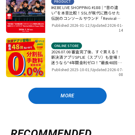
PRODUCT
IKEBE LIVE SHOPPING #188｜“音の違
い”を本音比較！SSLが現代に甦らせた
伝説のコンソールサウンド「Revival
4000」＆「Super 9000」【presented
Published:2026-01-12/
Updated:2026-01-
by パワーレック】
14
ONLINE STORE
2026.07.08 審査完了後、すぐ買える！
新決済アプリSPLIE（スプリ）も登場！
迷うなら“4年間金利ゼロ！”最長48回 無
金利キャンペーン
Published:2025-10-01/
Updated:2026-07-
08
MORE
RECOMMENDED