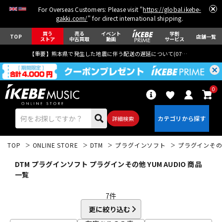
For Overseas Customers: Please visit "
https://global.ikebe-
gakki.com/
" for direct international shipping.
買う
売る
イベント
学割
TOP
店舗一覧
ストア
中古買取
動画
サービス
【重要】熊本県で発生した地震に伴う配送の遅延について(
07月29日
更新)
0
詳細検索
TOP
ONLINE STORE
DTM
プラグインソフト
プラグインそ
DTM プラグインソフト プラグインその他 YUM AUDIO 商品
一覧
7
件
エレキギター
アコギ/エレアコ
更に絞り込む