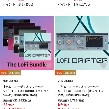
ポイント：1%
(85pt)
ポイント：1%
(117pt)
新品
送料無料
新品
送料無料
YUM AUDIO
YUM AUDIO
【ヤム・オーディオサマーセー
【ヤム・オーディオサマーセー
ル！】THE LOFI BUNDLE(オンライ
ル！】LOFI - DRIFTER(オンライン
ン納品)(2時間以内に納品)
納品)(2時間以内に納品)
¥
25,982
¥
6,798
販売価格
(税込)
販売価格
(税込)
特別価格
特別価格
¥
33,444
¥
9,373