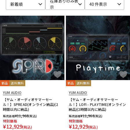
在庫ありのみ表
新着順
40 件表示
示
ベース
ウクレレ
ドラム
パーカッション
キーボード
電子ピアノ
管楽器
その他楽器
新品
送料無料
新品
送料無料
アンプ
エフェクター
YUM AUDIO
YUM AUDIO
【ヤム・オーディオサマーセー
【ヤム・オーディオサマーセー
ル！】SPREAD(オンライン納品)(2
ル！】LOFI - PLAYTIME(オンライン
時間以内に納品)
納品)(2時間以内に納品)
DJ機器
DTM
¥
11,968
¥
11,968
販売価格
(税込)
販売価格
(税込)
特別価格
特別価格
¥
12,929
¥
12,929
(税込)
(税込)