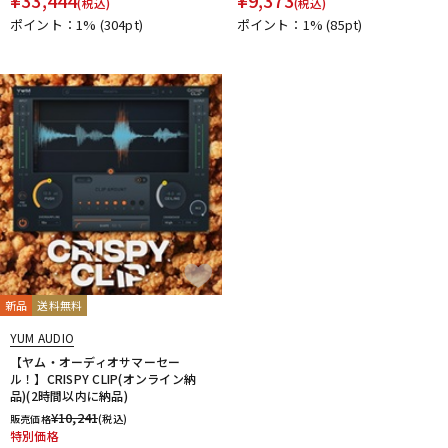
(税込)
(税込)
ポイント：1%
(304pt)
ポイント：1%
(85pt)
新品
送料無料
YUM AUDIO
【ヤム・オーディオサマーセー
ル！】CRISPY CLIP(オンライン納
品)(2時間以内に納品)
¥
10,241
販売価格
(税込)
特別価格