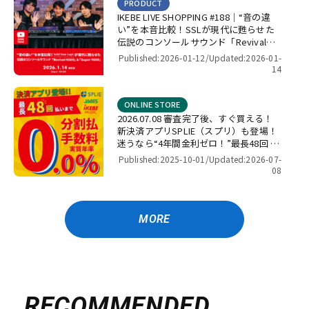
PRODUCT
IKEBE LIVE SHOPPING #188｜“音の違
い”を本音比較！SSLが現代に甦らせた
伝説のコンソールサウンド「Revival
4000」＆「Super 9000」【presented
Published:2026-01-12/
Updated:2026-01-
by パワーレック】
14
ONLINE STORE
2026.07.08 審査完了後、すぐ買える！
新決済アプリSPLIE（スプリ）も登場！
迷うなら“4年間金利ゼロ！”最長48回 無
金利キャンペーン
Published:2025-10-01/
Updated:2026-07-
08
MORE
RECOMMENDED