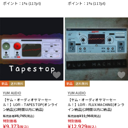
ポイント：1%
(117pt)
ポイント：1%
(117pt)
DTM オンライン納品
レコーディング機器
配信/ライブ機器
楽器アクセサリ
中古
ヴィンテージ
新品
送料無料
新品
送料無料
YUM AUDIO
YUM AUDIO
【ヤム・オーディオサマーセー
【ヤム・オーディオサマーセー
ル！】LOFI - TAPESTOP(オンライ
ル！】LOFI - FLUX MACHINE(オンラ
ン納品)(2時間以内に納品)
イン納品)(2時間以内に納品)
¥
6,765
¥
11,968
販売価格
(税込)
販売価格
(税込)
特別価格
特別価格
¥
9,373
¥
12,929
(税込)
(税込)