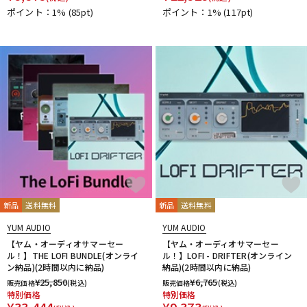
ポイント：1%
(85pt)
ポイント：1%
(117pt)
新品
送料無料
新品
送料無料
YUM AUDIO
YUM AUDIO
【ヤム・オーディオサマーセー
【ヤム・オーディオサマーセー
ル！】THE LOFI BUNDLE(オンライ
ル！】LOFI - DRIFTER(オンライン
ン納品)(2時間以内に納品)
納品)(2時間以内に納品)
¥
25,850
¥
6,765
販売価格
(税込)
販売価格
(税込)
特別価格
特別価格
¥
33,444
¥
9,373