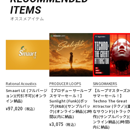
ITEMS
オススメアイテム
Rational Acoustics
PRODUCER LOOPS
SINGOMAKERS
Smaart LE (フルバージ
【プロデューサーループ
【ループマスターズ20
ョン)(代引不可)(オンラ
スサマーセール！】
サマーセール！】
イン納品)
Sunlight (Funk)(ポッ
Techno The Great
プ)(R&B)(サンプルパッ
Attractor (テクノ)
97,020
¥
（税込）
ク)(オンライン納品)(2時
なサウンド)(トラッ
間以内に納品)
作)(サンプルパック)
ンライン納品)(2時間
3,075
¥
（税込）
内に納品)