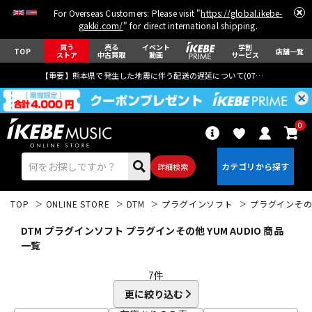
For Overseas Customers: Please visit "
https://global.ikebe-
gakki.com/
" for direct international shipping.
買う
売る
イベント
学割
TOP
店舗一覧
ストア
中古買取
動画
サービス
【重要】熊本県で発生した地震に伴う配送の遅延について(
07月29日
更新)
0
詳細検索
TOP
ONLINE STORE
DTM
プラグインソフト
プラグインそ
DTM プラグインソフト プラグインその他 YUM AUDIO 商品
一覧
7
件
エレキギター
アコギ/エレアコ
更に絞り込む