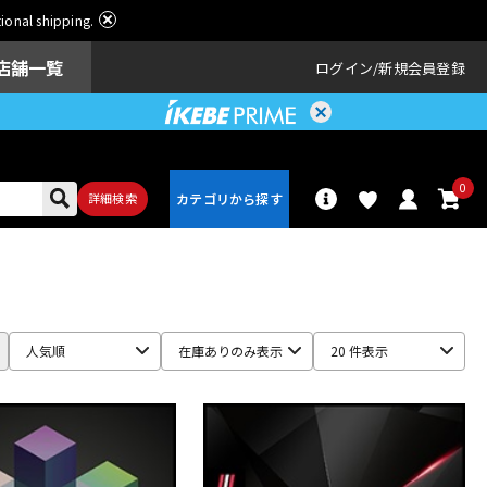
ational shipping.
店舗一覧
ログイン
新規会員登録
0
詳細検索
パーカッショ
ドラム
ン
人気順
在庫ありのみ表示
20 件表示
アンプ
エフェクター