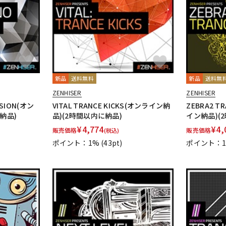
新品
送料無料
新品
送料無
ZENHISER
ZENHISER
SSION(オン
VITAL TRANCE KICKS(オンライン納
ZEBRA2 T
納品)
品)(2時間以内に納品)
イン納品)(
¥
4,774
¥
4,
販売価格
販売価格
(税込)
ポイント：1%
(43pt)
ポイント：