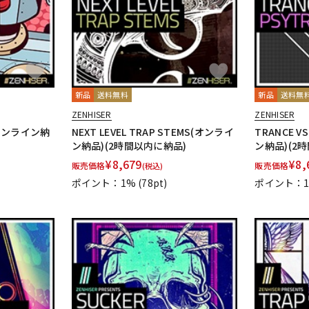
新品
送料無料
新品
送料無
ZENHISER
ZENHISER
E(オンライン納
NEXT LEVEL TRAP STEMS(オンライ
TRANCE V
ン納品)(2時間以内に納品)
ン納品)(2
¥
8,679
¥
8,
販売価格
販売価格
(税込)
ポイント：1%
(78pt)
ポイント：