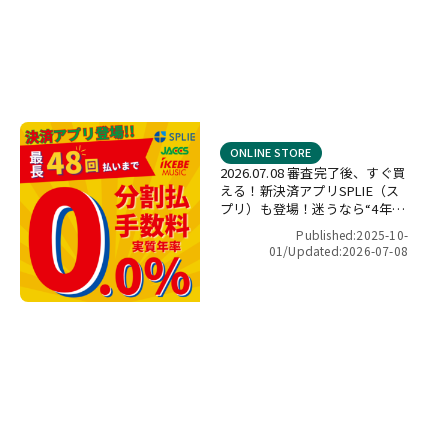
ONLINE STORE
2026.07.08 審査完了後、すぐ買
える！新決済アプリSPLIE（ス
プリ）も登場！迷うなら“4年間
金利ゼロ！”最長48回 無金利キ
Published:2025-10-
ャンペーン
01/
Updated:2026-07-08