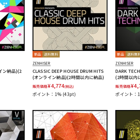
DTM オンラ
レコーディン
イン納品
グ機器
ジ
新品
送料無料
新品
送料無
ZENHISER
ZENHISER
ライン納品)(2
CLASSIC DEEP HOUSE DRUM HITS
DARK TE
(オンライン納品)(2時間以内に納品)
(2時間以内
¥
4,774
¥
4,
販売価格
販売価格
(税込)
ポイント：1%
(43pt)
ポイント：