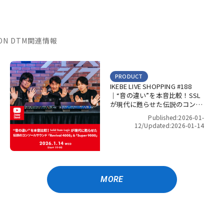
TION DTM関連情報
PRODUCT
IKEBE LIVE SHOPPING #188
｜“音の違い”を本音比較！SSL
が現代に甦らせた伝説のコンソ
ールサウンド「Revival 4000」
Published:2026-01-
＆「Super 9000」【presented
12/
Updated:2026-01-14
by パワーレック】
MORE