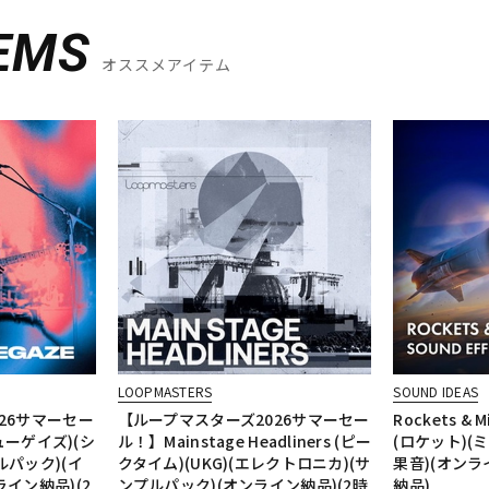
EMS
オススメアイテム
LOOPMASTERS
SOUND IDEAS
26サマーセー
【ループマスターズ2026サマーセー
Rockets & Mi
シューゲイズ)(シ
ル！】Mainstage Headliners (ピー
(ロケット)(
ルパック)(イ
クタイム)(UKG)(エレクトロニカ)(サ
果音)(オンラ
イン納品)(2
ンプルパック)(オンライン納品)(2時
納品)