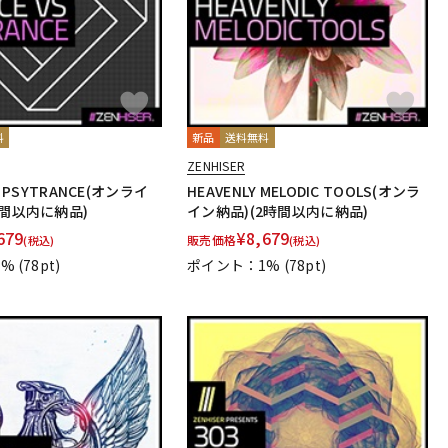
料
新品
送料無料
ZENHISER
S PSYTRANCE(オンライ
HEAVENLY MELODIC TOOLS(オンラ
時間以内に納品)
イン納品)(2時間以内に納品)
679
¥
8,679
販売価格
(税込)
(税込)
1%
(78pt)
ポイント：1%
(78pt)