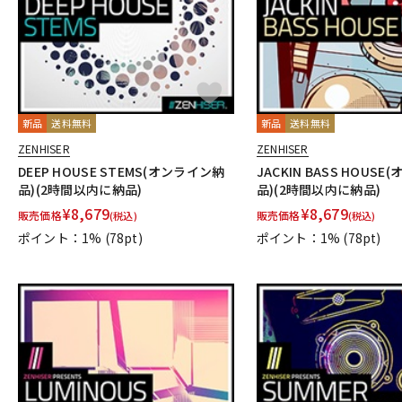
新品
送料無料
新品
送料無料
ZENHISER
ZENHISER
DEEP HOUSE STEMS(オンライン納
JACKIN BASS HOUS
品)(2時間以内に納品)
品)(2時間以内に納品)
¥
8,679
¥
8,679
販売価格
販売価格
(税込)
(税込)
ポイント：1%
(78pt)
ポイント：1%
(78pt)