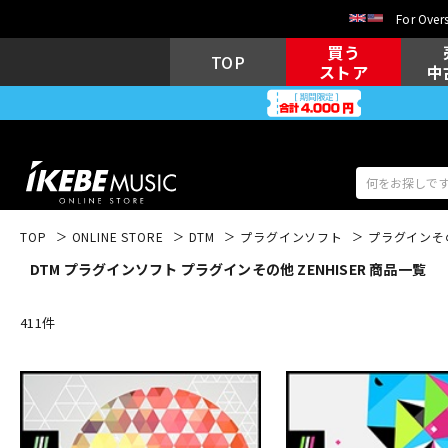
For Overs
買う
TOP
ストア
中
TOP
ONLINE STORE
DTM
プラグインソフト
プラグインそ
DTM プラグインソフト プラグインその他 ZENHISER 商品一覧
アコギ/エレ
エレキギター
アコ
411
件
キーボード
電子ピアノ