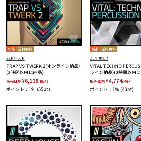
新品
送料無料
新品
送料無料
ZENHISER
ZENHISER
TRAP VS TWERK 2(オンライン納品)
VITAL TECHNO PERCU
(2時間以内に納品)
ライン納品)(2時間以内に
¥
6,138
¥
4,774
販売価格
販売価格
(税込)
(税込)
ポイント：1%
(55pt)
ポイント：1%
(43pt)