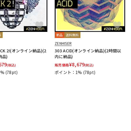
料
新品
送料無料
ZENHISER
ACK 2!(オンライン納品)(2
303 ACID(オンライン納品)(2時間以
納品)
内に納品)
679
¥
8,679
販売価格
(税込)
(税込)
1%
(78pt)
ポイント：1%
(78pt)