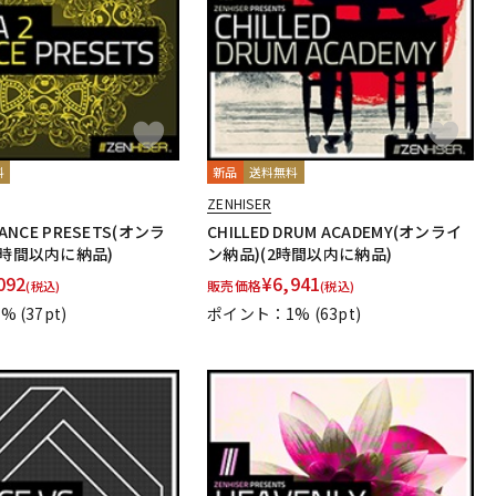
料
新品
送料無料
ZENHISER
RANCE PRESETS(オンラ
CHILLED DRUM ACADEMY(オンライ
2時間以内に納品)
ン納品)(2時間以内に納品)
092
¥
6,941
販売価格
(税込)
(税込)
1%
(37pt)
ポイント：1%
(63pt)