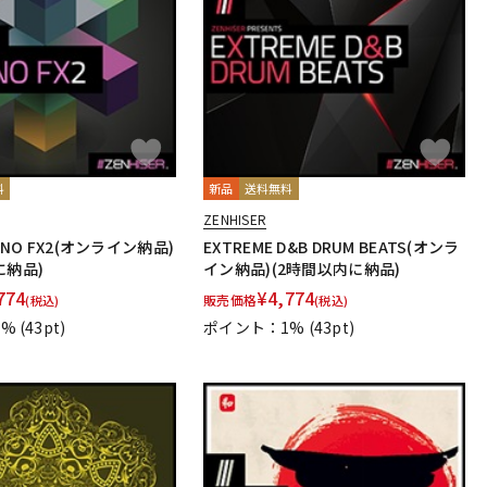
配信/ライブ
楽器アクセサ
機器
リ
料
新品
送料無料
ZENHISER
CHNO FX2(オンライン納品)
EXTREME D&B DRUM BEATS(オンラ
に納品)
イン納品)(2時間以内に納品)
774
¥
4,774
販売価格
(税込)
(税込)
1%
(43pt)
ポイント：1%
(43pt)