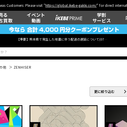
eas Customers: Please visit "
https://global.ikebe-gakki.com/
" for direct intern
売る
イベント
学割
古買取
動画
サービス
【重要】熊本県で発生した地震に伴う配送の遅延について(
07月29日
更新)
の他
ZENHISER
ベース
ウクレレ
更に絞り込む
管楽器
その他楽器