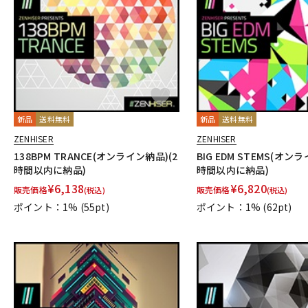
DJ機器
DTM
中古
ヴィンテー
新品
送料無料
新品
送料無料
ZENHISER
ZENHISER
138BPM TRANCE(オンライン納品)(2
BIG EDM STEMS(オン
時間以内に納品)
時間以内に納品)
¥
6,138
¥
6,820
販売価格
販売価格
(税込)
(税込)
ポイント：1%
(55pt)
ポイント：1%
(62pt)