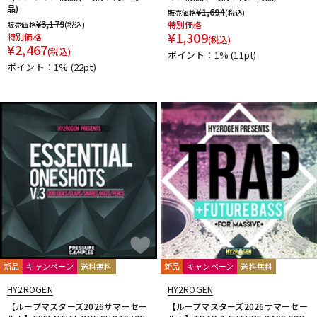
品)
¥
1,694
販売価格
(税込)
¥
3,179
特別価格
販売価格
(税込)
¥
1,309
特別価格
(税込)
¥
2,467
(税込)
ポイント：1%
(11pt)
ポイント：1%
(22pt)
新品
キャンペーン
送料無料
新品
キャンペーン
送料無料
HY2ROGEN
HY2ROGEN
【ループマスターズ2026サマーセー
【ループマスターズ2026サマーセー