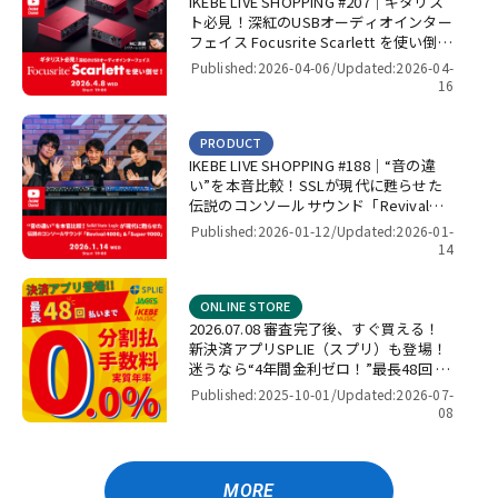
IKEBE LIVE SHOPPING #207｜ギタリス
ト必見！深紅のUSBオーディオインター
フェイス Focusrite Scarlett を使い倒
せ！【presented by パワーレック】
Published:2026-04-06/
Updated:2026-04-
16
PRODUCT
IKEBE LIVE SHOPPING #188｜“音の違
い”を本音比較！SSLが現代に甦らせた
伝説のコンソールサウンド「Revival
4000」＆「Super 9000」【presented
Published:2026-01-12/
Updated:2026-01-
by パワーレック】
14
ONLINE STORE
2026.07.08 審査完了後、すぐ買える！
新決済アプリSPLIE（スプリ）も登場！
迷うなら“4年間金利ゼロ！”最長48回 無
金利キャンペーン
Published:2025-10-01/
Updated:2026-07-
08
MORE