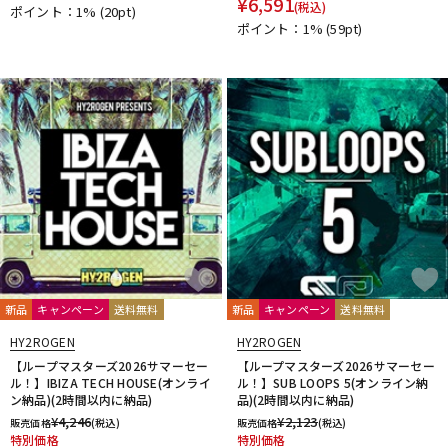
¥
6,591
(税込)
ポイント：1%
(20pt)
DTM オンライン納品
レコーディング機器
ポイント：1%
(59pt)
配信/ライブ機器
楽器アクセサリ
中古
ヴィンテージ
新品
キャンペーン
送料無料
新品
キャンペーン
送料無料
HY2ROGEN
HY2ROGEN
【ループマスターズ2026サマーセー
【ループマスターズ2026サマーセー
ル！】IBIZA TECH HOUSE(オンライ
ル！】SUB LOOPS 5(オンライン納
ン納品)(2時間以内に納品)
品)(2時間以内に納品)
¥
4,246
¥
2,123
販売価格
(税込)
販売価格
(税込)
特別価格
特別価格