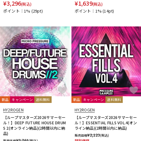
¥
3,296
¥
1,639
(税込)
(税込)
ポイント：1%
(29pt)
ポイント：1%
(14pt)
新品
キャンペーン
送料無料
新品
キャンペーン
送料無料
HY2ROGEN
HY2ROGEN
【ループマスターズ2026サマーセー
【ループマスターズ2026サマーセー
ル！】DEEP FUTURE HOUSE DRUM
ル！】ESSENTIAL FILLS VOL.4(オン
S 2(オンライン納品)(2時間以内に納
ライン納品)(2時間以内に納品)
品)
¥
2,123
販売価格
(税込)
¥
2,761
特別価格
販売価格
(税込)