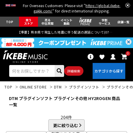
For Overseas Customers: Please visit "
https://global.ikebe-
gakki.com/
" for direct international shipping.
買う
売る
イベント
学割
TOP
店舗一覧
ストア
中古買取
動画
サービス
【重要】熊本県で発生した地震に伴う配送の遅延について(
07月29日
更新)
0
詳細検索
TOP
ONLINE STORE
DTM
プラグインソフト
プラグインそ
DTM プラグインソフト プラグインその他 HY2ROGEN 商品
一覧
204
件
エレキギター
アコギ/エレアコ
更に絞り込む