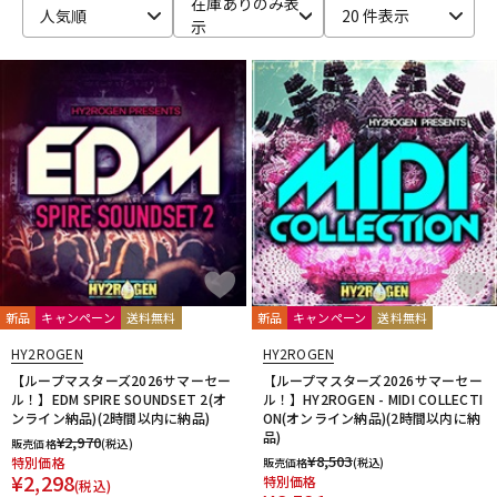
在庫ありのみ表
人気順
20 件表示
示
ベース
ウクレレ
ドラム
パーカッション
キーボード
電子ピアノ
管楽器
その他楽器
新品
キャンペーン
送料無料
新品
キャンペーン
送料無料
アンプ
エフェクター
HY2ROGEN
HY2ROGEN
【ループマスターズ2026サマーセー
【ループマスターズ2026サマーセー
ル！】EDM SPIRE SOUNDSET 2(オ
ル！】HY2ROGEN - MIDI COLLECTI
ンライン納品)(2時間以内に納品)
ON(オンライン納品)(2時間以内に納
DJ機器
DTM
品)
¥
2,970
販売価格
(税込)
¥
8,503
特別価格
販売価格
(税込)
¥
2,298
特別価格
(税込)