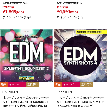
¥
2,541
¥
8,503
販売価格
(税込)
販売価格
(税込)
特別価格
特別価格
¥
1,969
¥
6,591
(税込)
(税込)
ポイント：1%
(17pt)
ポイント：1%
(59pt)
新品
キャンペーン
送料無料
新品
キャンペーン
送料無料
HY2ROGEN
HY2ROGEN
【ループマスターズ2026サマーセー
【ループマスターズ2026サマーセー
ル！】EDM SYLENTH1 SOUNDSET
ル！】EDM SYNTH SHOTS 4(オンラ
2(オンライン納品)(2時間以内に納
イン納品)(2時間以内に納品)