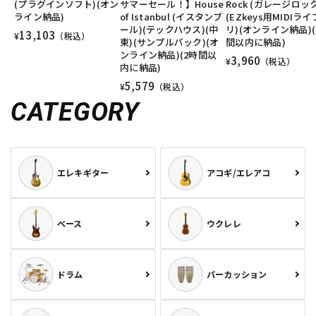
(プラグインソフト)(オン
サマーセール！】House
Rock (ガレージロック
ライン納品)
of Istanbul (イスタンブ
(EZkeys用MIDIラ
ール)(テックハウス)(中
リ)(オンライン納品)(
13,103
¥
（税込）
東)(サンプルパック)(オ
間以内に納品)
ンライン納品)(2時間以
3,960
¥
（税込）
内に納品)
5,579
¥
（税込）
CATEGORY
エレキギター
アコギ/エレアコ
ベース
ウクレレ
ドラム
パーカッション