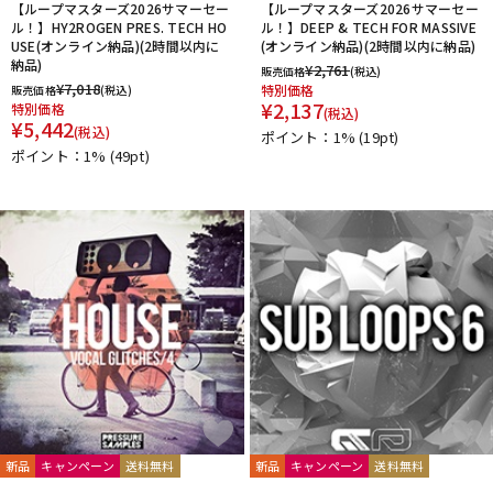
【ループマスターズ2026サマーセー
【ループマスターズ2026サマーセー
ル！】HY2ROGEN PRES. TECH HO
ル！】DEEP & TECH FOR MASSIVE
USE(オンライン納品)(2時間以内に
(オンライン納品)(2時間以内に納品)
納品)
¥
2,761
販売価格
(税込)
¥
7,018
特別価格
販売価格
(税込)
¥
2,137
特別価格
(税込)
¥
5,442
(税込)
ポイント：1%
(19pt)
ポイント：1%
(49pt)
新品
キャンペーン
送料無料
新品
キャンペーン
送料無料