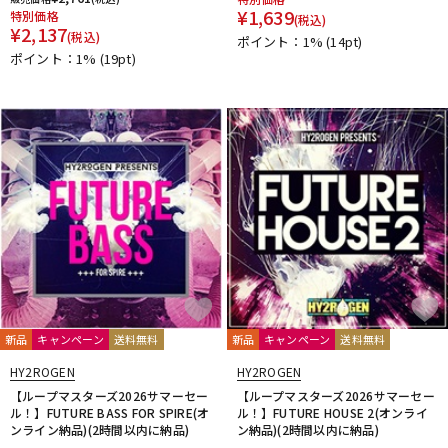
¥
1,639
特別価格
(税込)
¥
2,137
(税込)
ポイント：1%
(14pt)
ポイント：1%
(19pt)
新品
キャンペーン
送料無料
新品
キャンペーン
送料無料
HY2ROGEN
HY2ROGEN
【ループマスターズ2026サマーセー
【ループマスターズ2026サマーセー
ル！】FUTURE BASS FOR SPIRE(オ
ル！】FUTURE HOUSE 2(オンライ
ンライン納品)(2時間以内に納品)
ン納品)(2時間以内に納品)