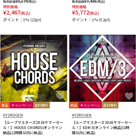
¥
3,179
¥
7,436
販売価格
(税込)
販売価格
(税込)
特別価格
特別価格
¥
2,467
¥
5,772
(税込)
(税込)
ポイント：1%
(22pt)
ポイント：1%
(52pt)
新品
キャンペーン
送料無料
新品
キャンペーン
送料無料
HY2ROGEN
HY2ROGEN
【ループマスターズ2026サマーセー
【ループマスターズ2026サマーセー
ル！】HOUSE CHORDS(オンライン
ル！】EDM 3(オンライン納品)(2時
納品)(2時間以内に納品)
間以内に納品)