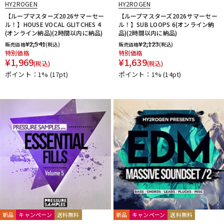
HY2ROGEN
HY2ROGEN
【ループマスターズ2026サマーセー
【ループマスターズ2026サマーセー
ル！】HOUSE VOCAL GLITCHES 4
ル！】SUB LOOPS 6(オンライン納
(オンライン納品)(2時間以内に納品)
品)(2時間以内に納品)
¥
2,541
¥
2,123
販売価格
(税込)
販売価格
(税込)
特別価格
特別価格
¥
1,969
¥
1,639
(税込)
(税込)
ポイント：1%
(17pt)
ポイント：1%
(14pt)
新品
キャンペーン
送料無料
新品
キャンペーン
送料無料