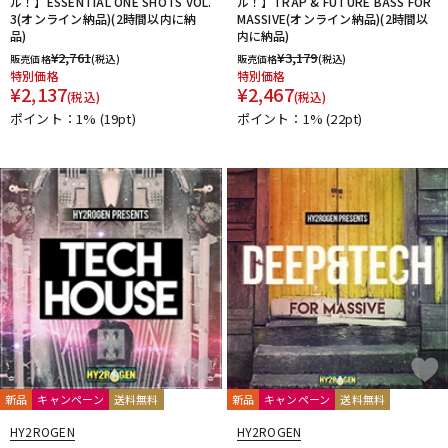
ル！】ESSENTIAL ONE SHOTS VOL.
ル！】TRAP & FUTURE BASS FOR
3(オンライン納品)(2時間以内に納
MASSIVE(オンライン納品)(2時間以
品)
内に納品)
¥
2,761
¥
3,179
販売価格
(税込)
販売価格
(税込)
特別価格
特別価格
¥
2,137
¥
2,467
(税込)
(税込)
ポイント：1%
(19pt)
ポイント：1%
(22pt)
新品
キャンペーン
送料無料
新品
キャンペーン
送料無料
HY2ROGEN
HY2ROGEN