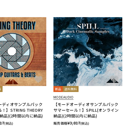
料
新品
送料無料
MODEAUDIO
ーディオサンプルパック
【モードオーディオサンプルパック
】STRING THEORY
サマーセール！】SPILL(オンライン
納品)(2時間以内に納品)
納品)(2時間以内に納品)
817
¥
3,817
販売価格
(税込)
(税込)