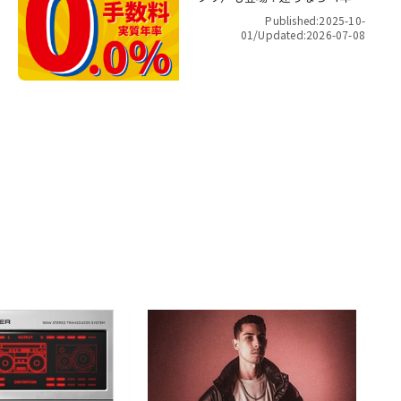
金利ゼロ！”最長48回 無金利キ
Published:2025-10-
ャンペーン
01/
Updated:2026-07-08