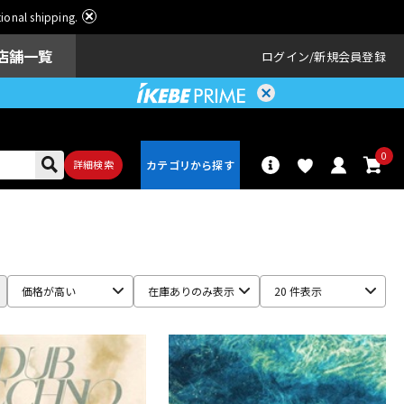
ational shipping.
店舗一覧
ログイン
新規会員登録
0
詳細検索
パーカッショ
ドラム
ン
価格が高い
在庫ありのみ表示
20 件表示
アンプ
エフェクター