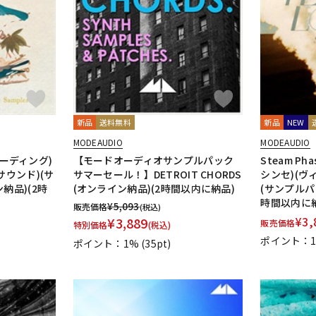
DTM オンラ
レコーディン
イン納品
グ機器
ジ
新品
送料無料
新品
NEW
MODEAUDIO
MODEAUDIO
レコーディング)
【モードオーディオサンプルパック
Steam P
サウンド)(サ
サマーセール！】DETROIT CHORDS
シンセ)(ヴ
納品)(2時
(オンライン納品)(2時間以内に納品)
(サンプルパ
時間以内に
¥
5,093
販売価格
(税込)
¥
3,
¥
3,889
販売価格
特別価格
(税込)
ポイント：
ポイント：1%
(35pt)