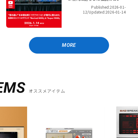
ールサウンド「Revival 4000」
Published:2026-01-
＆「Super 9000」【presented
12/
Updated:2026-01-14
by パワーレック】
MORE
EMS
オススメアイテム