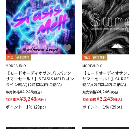
新品
送料無料
新品
送料無料
MODEAUDIO
MODEAUDIO
【モードオーディオサンプルパック
【モードオーディオサン
サマーセール！】STASIS MELT(オン
サマーセール！】SURG
ライン納品)(2時間以内に納品)
納品)(2時間以内に納品)
¥
4,246
¥
4,246
販売価格
販売価格
(税込)
(税込)
¥
3,243
¥
3,243
特別価格
(税込)
特別価格
(税込)
ポイント：1%
(29pt)
ポイント：1%
(29pt)