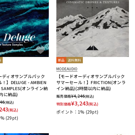
料
新品
送料無料
MODEAUDIO
ーディオサンプルパック
【モードオーディオサンプルパック
】DELUGE - AMBIEN
サマーセール！】FRICTION(オンラ
RE SAMPLES(オンライン納
イン納品)(2時間以内に納品)
以内に納品)
¥
4,246
販売価格
(税込)
246
¥
3,243
(税込)
特別価格
(税込)
243
(税込)
ポイント：1%
(29pt)
1%
(29pt)