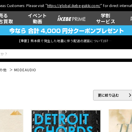
eas Customers: Please visit "
https://global.ikebe-gakki.com/
" for direct intern
売る
イベント
学割
古買取
動画
サービス
【重要】熊本県で発生した地震に伴う配送の遅延について(
07月29日
更新)
の他
MODEAUDIO
ベース
ウクレレ
更に絞り込む
管楽器
その他楽器