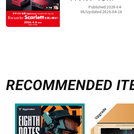
Focusrite Scarlett を使い倒
Published:2026-04-
せ！【presented by パワーレ
06/
Updated:2026-04-16
ック】
RECOMMENDED
IT