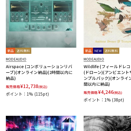
DJ機器
DTM
中古
ヴィンテー
新品
送料無料
新品
NEW
送料無料
MODEAUDIO
MODEAUDIO
Airspace (コンボリューションリバ
Wildlife (フィールド
ーブ)(オンライン納品)(2時間以内に
(ドローン)(アンビエント
納品)
ンプルパック)(オンライン
間以内に納品)
¥
12,738
販売価格
(税込)
¥
4,246
販売価格
(税込)
ポイント：1%
(115pt)
ポイント：1%
(38pt)