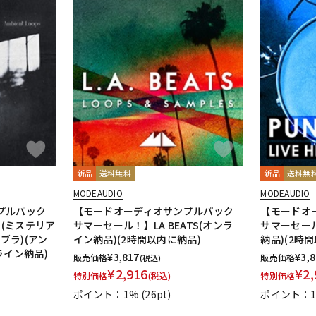
新品
送料無料
新品
送料無
MODEAUDIO
MODEAUDIO
プルパック
【モードオーディオサンプルパック
【モードオ
 (ミステリア
サマーセール！】LA BEATS(オンラ
サマーセール
ブラ)(アン
イン納品)(2時間以内に納品)
納品)(2時
ライン納品)
¥
3,817
¥
3,
販売価格
販売価格
(税込)
¥
2,916
¥
2,
特別価格
(税込)
特別価格
ポイント：1%
(26pt)
ポイント：