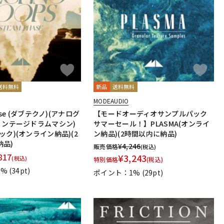
配信/ライブ
楽器アクセサ
機器
リ
送料無料
新品
送料無料
MODEAUDIO
hase (ダブテクノ)(アナログ
【モードオーディオサンプルパック
ィンテージドラムマシン)
サマーセール！】PLASMA(オンライ
ック)(オンライン納品)(2
ン納品)(2時間以内に納品)
納品)
¥
4,246
販売価格
(税込)
817
¥
3,243
(税込)
特別価格
(税込)
1%
(34pt)
ポイント：1%
(29pt)