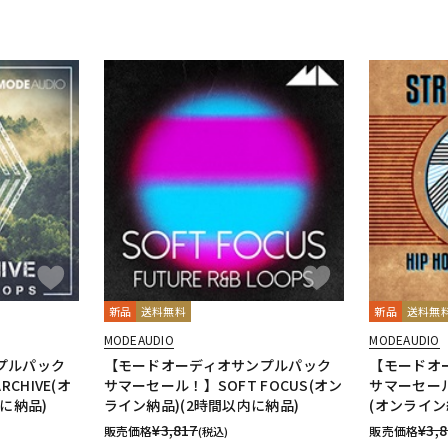
新品
送料無料
新品
送料無
MODEAUDIO
MODEAUDIO
プルパック
【モードオーディオサンプルパック
【モードオ
CHIVE(オ
サマーセール！】SOFT FOCUS(オン
サマーセール！
に納品)
ライン納品)(2時間以内に納品)
(オンライン
¥
3,817
¥
3,
販売価格
販売価格
(税込)