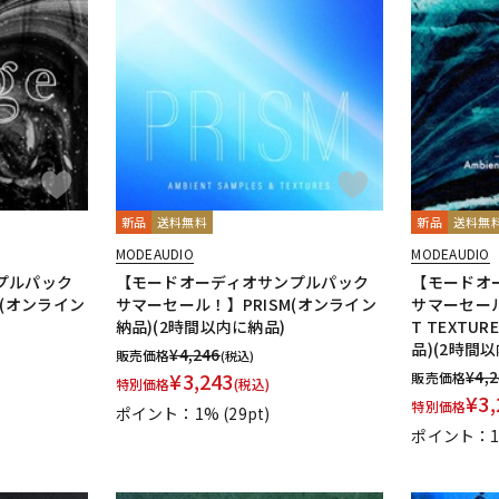
新品
送料無料
新品
送料無
MODEAUDIO
MODEAUDIO
プルパック
【モードオーディオサンプルパック
【モードオ
E(オンライン
サマーセール！】PRISM(オンライン
サマーセール！
納品)(2時間以内に納品)
T TEXTU
品)(2時間
¥
4,246
販売価格
(税込)
¥
4,
¥
3,243
販売価格
特別価格
(税込)
¥
3,
特別価格
ポイント：1%
(29pt)
ポイント：