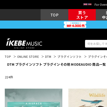
For Overs
買う
TOP
ストア
中
TOP
ONLINE STORE
DTM
プラグインソフト
プラグインそ
DTM プラグインソフト プラグインその他 MODEAUDIO 商品一覧
アコギ/エレ
エレキギター
アコ
224
件
キーボード
電子ピアノ