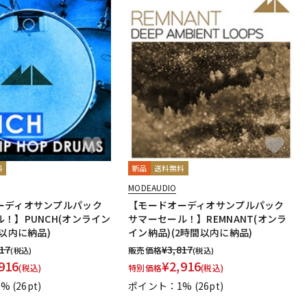
料
新品
送料無料
MODEAUDIO
ーディオサンプルパック
【モードオーディオサンプルパック
！】PUNCH(オンライン
サマーセール！】REMNANT(オンラ
間以内に納品)
イン納品)(2時間以内に納品)
817
¥
3,817
販売価格
(税込)
(税込)
916
¥
2,916
(税込)
特別価格
(税込)
1%
(26pt)
ポイント：1%
(26pt)