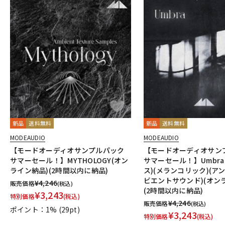
新品
送料無料
新品
送料無料
MODEAUDIO
MODEAUDIO
【モードオーディオサンプルパック
【モードオーディオサン
サマーセール！】MYTHOLOGY(オン
サマーセール！】Umbra
ライン納品)(2時間以内に納品)
ス)(メランコリック)(アン
ビエントサウンド)(オン
¥
4,246
販売価格
(税込)
(2時間以内に納品)
¥
3,243
特別価格
(税込)
¥
4,246
販売価格
(税込)
ポイント：1%
(29pt)
¥
3,243
特別価格
(税込)