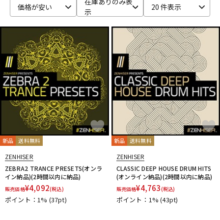
在庫ありのみ表
価格が安い
20 件表示
示
ベース
ウクレレ
ドラム
パーカッション
キーボード
電子ピアノ
管楽器
その他楽器
新品
送料無料
新品
送料無料
アンプ
エフェクター
ZENHISER
ZENHISER
ZEBRA2 TRANCE PRESETS(オンラ
CLASSIC DEEP HOUSE DRUM HITS
イン納品)(2時間以内に納品)
(オンライン納品)(2時間以内に納品)
¥
4,092
¥
4,763
販売価格
(税込)
販売価格
(税込)
DJ機器
DTM
ポイント：1%
(37pt)
ポイント：1%
(43pt)