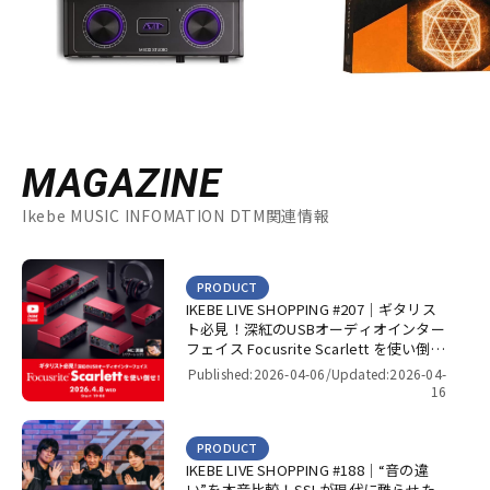
MAGAZINE
Ikebe MUSIC INFOMATION DTM関連情報
PRODUCT
IKEBE LIVE SHOPPING #207｜ギタリス
ト必見！深紅のUSBオーディオインター
フェイス Focusrite Scarlett を使い倒
せ！【presented by パワーレック】
Published:2026-04-06/
Updated:2026-04-
16
PRODUCT
IKEBE LIVE SHOPPING #188｜“音の違
い”を本音比較！SSLが現代に甦らせた