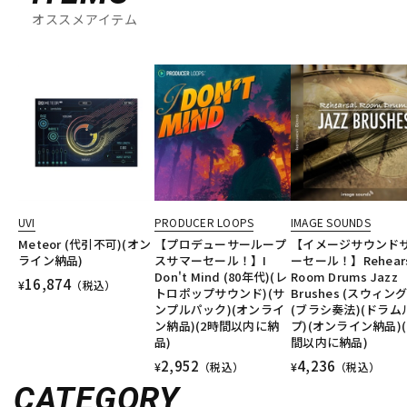
オススメアイテム
UVI
PRODUCER LOOPS
IMAGE SOUNDS
Meteor (代引不可)(オン
【プロデューサーループ
【イメージサウンド
ライン納品)
スサマーセール！】I
ーセール！】Rehears
Don't Mind (80年代)(レ
Room Drums Jazz
16,874
¥
（税込）
トロポップサウンド)(サ
Brushes (スウィング
ンプルパック)(オンライ
(ブラシ奏法)(ドラム
ン納品)(2時間以内に納
プ)(オンライン納品)(
品)
間以内に納品)
2,952
4,236
¥
（税込）
¥
（税込）
CATEGORY