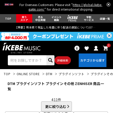
For Overseas Customers: Please visit "
https://global.ikebe-
gakki.com/
" for direct international shipping.
買う
売る
イベント
学割
TOP
店舗一覧
ストア
中古買取
動画
サービス
【重要】熊本県で発生した地震に伴う配送の遅延について(
07月29日
更新)
0
詳細検索
TOP
ONLINE STORE
DTM
プラグインソフト
プラグインそ
DTM プラグインソフト プラグインその他 ZENHISER 商品一
覧
411
件
エレキギター
アコギ/エレアコ
更に絞り込む