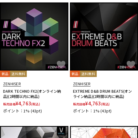
DTM オンライン納品
レコーディング機器
配信/ライブ機器
楽器アクセサリ
中古
ヴィンテージ
新品
送料無料
新品
送料無料
ZENHISER
ZENHISER
DARK TECHNO FX2(オンライン納
EXTREME D&B DRUM BEATS(オン
品)(2時間以内に納品)
ライン納品)(2時間以内に納品)
¥
4,763
¥
4,763
販売価格
(税込)
販売価格
(税込)
ポイント：1%
(43pt)
ポイント：1%
(43pt)