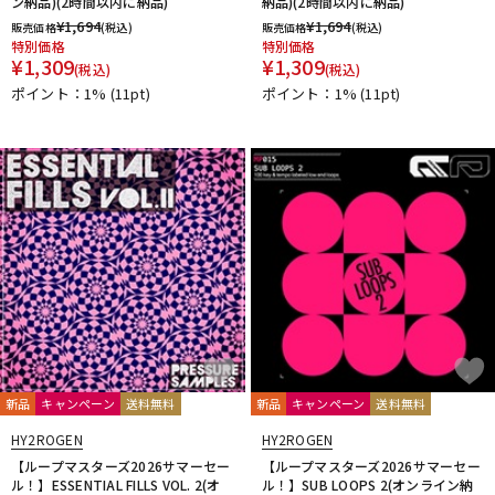
ン納品)(2時間以内に納品)
納品)(2時間以内に納品)
¥
1,694
¥
1,694
販売価格
(税込)
販売価格
(税込)
特別価格
特別価格
¥
1,309
¥
1,309
(税込)
(税込)
ポイント：1%
(11pt)
ポイント：1%
(11pt)
新品
キャンペーン
送料無料
新品
キャンペーン
送料無料
HY2ROGEN
HY2ROGEN
【ループマスターズ2026サマーセー
【ループマスターズ2026サマーセー
ル！】ESSENTIAL FILLS VOL. 2(オ
ル！】SUB LOOPS 2(オンライン納