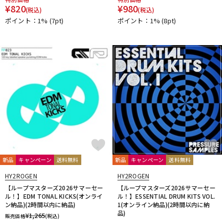
¥
820
¥
980
(税込)
(税込)
ポイント：1%
(7pt)
ポイント：1%
(8pt)
新品
キャンペーン
送料無料
新品
キャンペーン
送料無料
HY2ROGEN
HY2ROGEN
【ループマスターズ2026サマーセー
【ループマスターズ2026サマーセー
ル！】EDM TONAL KICKS(オンライ
ル！】ESSENTIAL DRUM KITS VOL.
ン納品)(2時間以内に納品)
1(オンライン納品)(2時間以内に納
品)
¥
1,265
販売価格
(税込)