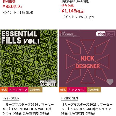
¥
1,474
特別価格
販売価格
(税込)
¥
980
特別価格
(税込)
¥
1,148
(税込)
ポイント：1%
(8pt)
ポイント：1%
(10pt)
新品
キャンペーン
送料無料
新品
キャンペーン
送料無料
HY2ROGEN
HY2ROGEN
【ループマスターズ2026サマーセー
【ループマスターズ2026サマーセー
ル！】ESSENTIAL FILLS VOL. 1(オ
ル！】KICK DESIGNER(オンライン
ンライン納品)(2時間以内に納品)
納品)(2時間以内に納品)