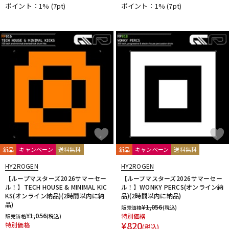
ポイント：1%
(7pt)
ポイント：1%
(7pt)
DTM オンライン納品
レコーディング機器
配信/ライブ機器
楽器アクセサリ
中古
ヴィンテージ
新品
キャンペーン
送料無料
新品
キャンペーン
送料無料
HY2ROGEN
HY2ROGEN
【ループマスターズ2026サマーセー
【ループマスターズ2026サマーセー
ル！】TECH HOUSE & MINIMAL KIC
ル！】WONKY PERCS(オンライン納
KS(オンライン納品)(2時間以内に納
品)(2時間以内に納品)
品)
¥
1,056
販売価格
(税込)
¥
1,056
特別価格
販売価格
(税込)
¥
820
特別価格
(税込)