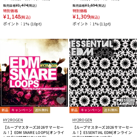
¥
1,474
¥
1,694
販売価格
(税込)
販売価格
(税込)
特別価格
特別価格
¥
1,148
¥
1,309
(税込)
(税込)
ポイント：1%
(10pt)
ポイント：1%
(11pt)
新品
キャンペーン
送料無料
新品
キャンペーン
送料無料
HY2ROGEN
HY2ROGEN
【ループマスターズ2026サマーセー
【ループマスターズ2026サマーセー
ル！】EDM SNARE LOOPS(オンライ
ル！】ESSENTIAL EDM(オンライン