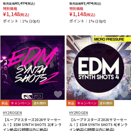
¥
1,474
¥
1,474
販売価格
(税込)
販売価格
(税込)
特別価格
特別価格
¥
1,148
¥
1,148
(税込)
(税込)
ポイント：1%
(10pt)
ポイント：1%
(10pt)
新品
キャンペーン
送料無料
新品
キャンペーン
送料無料
HY2ROGEN
HY2ROGEN
【ループマスターズ2026サマーセー
【ループマスターズ2026サマーセー
ル！】EDM SYNTH SHOTS 2(オンラ
ル！】EDM SYNTH SHOTS 4(オンラ
イン納品)(2時間以内に納品)
イン納品)(2時間以内に納品)