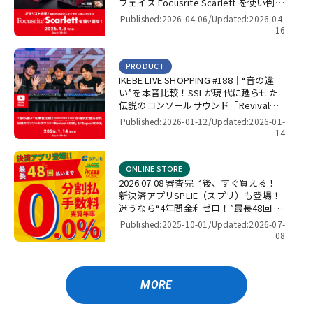
フェイス Focusrite Scarlett を使い倒
せ！【presented by パワーレック】
Published:2026-04-06/
Updated:2026-04-
16
PRODUCT
IKEBE LIVE SHOPPING #188｜“音の違
い”を本音比較！SSLが現代に甦らせた
伝説のコンソールサウンド「Revival
4000」＆「Super 9000」【presented
Published:2026-01-12/
Updated:2026-01-
by パワーレック】
14
ONLINE STORE
2026.07.08 審査完了後、すぐ買える！
新決済アプリSPLIE（スプリ）も登場！
迷うなら“4年間金利ゼロ！”最長48回 無
金利キャンペーン
Published:2025-10-01/
Updated:2026-07-
08
MORE