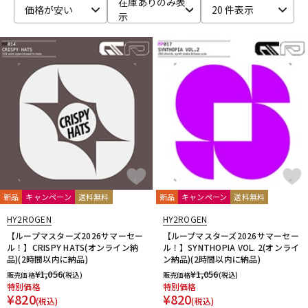
在庫ありのみ表
価格が安い
20 件表示
示
ベース
ウクレレ
ドラム
パーカッション
キーボード
電子ピアノ
管楽器
その他楽器
新品
キャンペーン
送料無料
新品
キャンペーン
送料無料
アンプ
エフェクター
HY2ROGEN
HY2ROGEN
【ループマスターズ2026サマーセー
【ループマスターズ2026サマーセー
ル！】CRISPY HATS(オンライン納
ル！】SYNTHOPIA VOL. 2(オンライ
品)(2時間以内に納品)
ン納品)(2時間以内に納品)
DJ機器
DTM
¥
1,056
¥
1,056
販売価格
(税込)
販売価格
(税込)
特別価格
特別価格
¥
820
¥
820
(税込)
(税込)