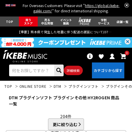
For Overseas Customers: Please visit "
https://global.ikebe-
gakki.com/
" for direct international shipping.
買う
売る
イベント
学割
TOP
店舗一覧
ストア
中古買取
動画
サービス
【重要】熊本県で発生した地震に伴う配送の遅延について(
07月29日
更新)
0
詳細検索
TOP
ONLINE STORE
DTM
プラグインソフト
プラグインそ
DTM プラグインソフト プラグインその他 HY2ROGEN 商品
一覧
204
件
エレキギター
アコギ/エレアコ
更に絞り込む