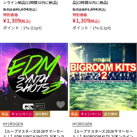
ンライン納品)(2時間以内に納品)
品)(2時間以内に納品)
¥
1,694
¥
1,694
販売価格
(税込)
販売価格
(税込)
特別価格
特別価格
¥
1,309
¥
1,309
(税込)
(税込)
ポイント：1%
(11pt)
ポイント：1%
(11pt)
新品
キャンペーン
送料無料
新品
キャンペーン
送料無料
HY2ROGEN
HY2ROGEN
【ループマスターズ2026サマーセー
【ループマスターズ2026サマーセー
ル！】EDM SYNTH SHOTS 3(オンラ
ル！】BIGROOM KITS 2(オンライン