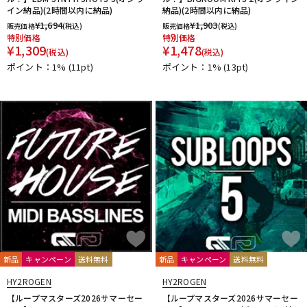
イン納品)(2時間以内に納品)
納品)(2時間以内に納品)
¥
1,694
¥
1,903
販売価格
(税込)
販売価格
(税込)
特別価格
特別価格
¥
1,309
¥
1,478
(税込)
(税込)
ポイント：1%
(11pt)
ポイント：1%
(13pt)
新品
キャンペーン
送料無料
新品
キャンペーン
送料無料
HY2ROGEN
HY2ROGEN
【ループマスターズ2026サマーセー
【ループマスターズ2026サマーセー