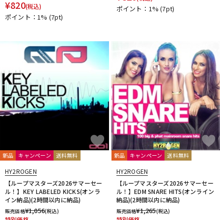
¥
820
(税込)
ポイント：1%
(7pt)
ポイント：1%
(7pt)
新品
キャンペーン
送料無料
新品
キャンペーン
送料無料
HY2ROGEN
HY2ROGEN
【ループマスターズ2026サマーセー
【ループマスターズ2026サマーセー
ル！】KEY LABELED KICKS(オンラ
ル！】EDM SNARE HITS(オンライン
イン納品)(2時間以内に納品)
納品)(2時間以内に納品)
¥
1,056
¥
1,265
販売価格
(税込)
販売価格
(税込)
特別価格
特別価格