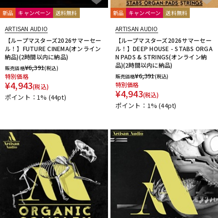
新品
キャンペーン
送料無料
新品
キャンペーン
送料無料
ARTISAN AUDIO
ARTISAN AUDIO
【ループマスターズ2026サマーセー
【ループマスターズ2026サマーセー
ル！】FUTURE CINEMA(オンライン
ル！】DEEP HOUSE - STABS ORGA
納品)(2時間以内に納品)
N PADS & STRINGS(オンライン納
品)(2時間以内に納品)
¥
6,391
販売価格
(税込)
¥
6,391
特別価格
販売価格
(税込)
¥
4,943
特別価格
(税込)
¥
4,943
(税込)
ポイント：1%
(44pt)
ポイント：1%
(44pt)