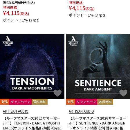
¥
5,324
特別価格
販売価格
(税込)
¥
4,115
特別価格
(税込)
¥
4,115
(税込)
ポイント：1%
(37pt)
ポイント：1%
(37pt)
新品
キャンペーン
送料無料
新品
キャンペーン
送料無料
ARTISAN AUDIO
ARTISAN AUDIO
【ループマスターズ2026サマーセー
【ループマスターズ2026サマーセー
ル！】TENSION - DARK ATMOSPH
ル！】SENTIENCE - DARK AMBIEN
ERICS(オンライン納品)(2時間以内に
T(オンライン納品)(2時間以内に納