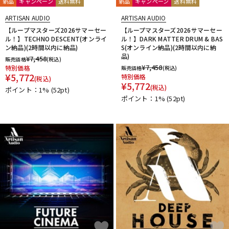
新品
キャンペーン
送料無料
新品
キャンペーン
送料無料
ARTISAN AUDIO
ARTISAN AUDIO
【ループマスターズ2026サマーセー
【ループマスターズ2026サマーセー
ル！】TECHNO DESCENT(オンライ
ル！】DARK MATTER DRUM & BAS
ン納品)(2時間以内に納品)
S(オンライン納品)(2時間以内に納
品)
¥
7,458
販売価格
(税込)
¥
7,458
特別価格
販売価格
(税込)
¥
5,772
特別価格
(税込)
¥
5,772
(税込)
ポイント：1%
(52pt)
ポイント：1%
(52pt)