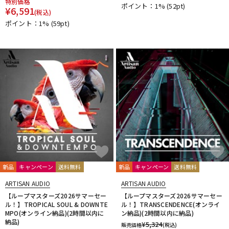
特別価格
ポイント：1%
(52pt)
DTM オンライン納品
レコーディング機器
¥
6,591
(税込)
ポイント：1%
(59pt)
配信/ライブ機器
楽器アクセサリ
中古
ヴィンテージ
新品
キャンペーン
送料無料
新品
キャンペーン
送料無料
ARTISAN AUDIO
ARTISAN AUDIO
【ループマスターズ2026サマーセー
【ループマスターズ2026サマーセー
ル！】TROPICAL SOUL & DOWNTE
ル！】TRANSCENDENCE(オンライ
MPO(オンライン納品)(2時間以内に
ン納品)(2時間以内に納品)
納品)
¥
5,324
販売価格
(税込)