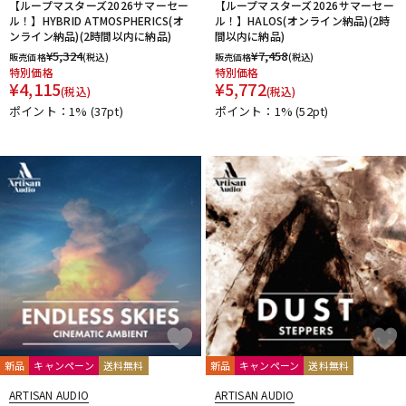
【ループマスターズ2026サマーセー
【ループマスターズ2026サマーセー
ル！】HYBRID ATMOSPHERICS(オ
ル！】HALOS(オンライン納品)(2時
ンライン納品)(2時間以内に納品)
間以内に納品)
¥
5,324
¥
7,458
販売価格
(税込)
販売価格
(税込)
特別価格
特別価格
¥
4,115
¥
5,772
(税込)
(税込)
ポイント：1%
(37pt)
ポイント：1%
(52pt)
新品
キャンペーン
送料無料
新品
キャンペーン
送料無料
ARTISAN AUDIO
ARTISAN AUDIO