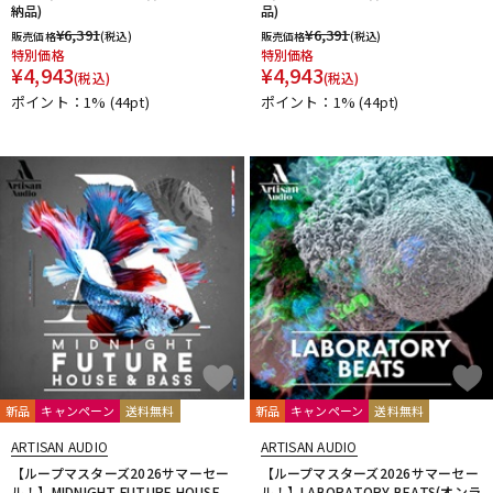
納品)
品)
¥
6,391
¥
6,391
販売価格
(税込)
販売価格
(税込)
特別価格
特別価格
¥
4,943
¥
4,943
(税込)
(税込)
ポイント：1%
(44pt)
ポイント：1%
(44pt)
新品
キャンペーン
送料無料
新品
キャンペーン
送料無料
ARTISAN AUDIO
ARTISAN AUDIO
【ループマスターズ2026サマーセー
【ループマスターズ2026サマーセー
ル！】MIDNIGHT FUTURE HOUSE
ル！】LABORATORY BEATS(オンラ