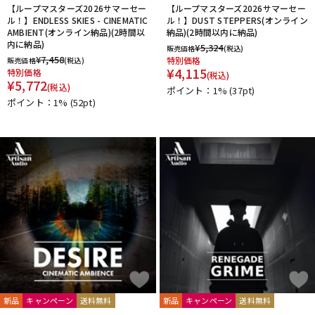
【ループマスターズ2026サマーセー
【ループマスターズ2026サマーセー
ル！】ENDLESS SKIES - CINEMATIC
ル！】DUST STEPPERS(オンライン
AMBIENT(オンライン納品)(2時間以
納品)(2時間以内に納品)
内に納品)
¥
5,324
販売価格
(税込)
¥
7,458
特別価格
販売価格
(税込)
¥
4,115
特別価格
(税込)
¥
5,772
(税込)
ポイント：1%
(37pt)
ポイント：1%
(52pt)
新品
キャンペーン
送料無料
新品
キャンペーン
送料無料