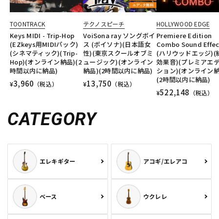
TOONTRACK
テクノスピーチ
HOLLYWOOD EDGE
Keys MIDI - Trip-Hop
VoiSona ray ソングボイ
Premiere Edition
(EZkeys用MIDIパック)
ス (ボイソナ)(日本語女
Combo Sound Effec
(シネマティック)(Trip-
性)(東京スクールオブミ
(ハリウッドエッジ)(
Hop)(オンライン納品)(2
ュージック)(オンライン
効果音)(プレミアエ
時間以内に納品)
納品)(2時間以内に納品)
ション)(オンライン納
(2時間以内に納品)
3,960
13,750
¥
（税込）
¥
（税込）
522,148
¥
（税込）
CATEGORY
エレキギター
アコギ/エレアコ
ベース
ウクレレ