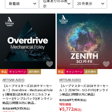
在庫ありのみ表
新着順
20 件表示
示
ベース
ウクレレ
ドラム
パーカッション
キーボード
電子ピアノ
管楽器
その他楽器
新品
キャンペーン
送料無料
新品
キャンペーン
送料無料
アンプ
エフェクター
ARTISAN AUDIO
ARTISAN AUDIO
【ループマスターズ2026サマーセー
【ループマスターズ2026サマーセー
ル！】Overdrive - Mechanical Fole
ル！】ZENITH - SCI-FI FX(オンライ
y (機械音)(近未来)(メカニカルフォ
ン納品)(2時間以内に納品)
DJ機器
DTM
ーリー)(サンプルパック)(オンライン
¥
7,458
販売価格
(税込)
納品)(2時間以内に納品...
特別価格
¥
5,772
¥
8,525
販売価格
(税込)
(税込)