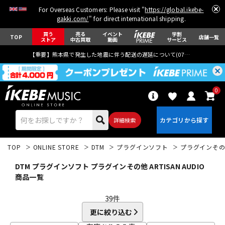
For Overseas Customers: Please visit "
https://global.ikebe-
gakki.com/
" for direct international shipping.
買う
売る
イベント
学割
TOP
店舗一覧
ストア
中古買取
動画
サービス
【重要】熊本県で発生した地震に伴う配送の遅延について(
07月29日
更新)
0
詳細検索
TOP
ONLINE STORE
DTM
プラグインソフト
プラグインそ
DTM プラグインソフト プラグインその他 ARTISAN AUDIO
商品一覧
39
件
エレキギター
アコギ/エレアコ
更に絞り込む