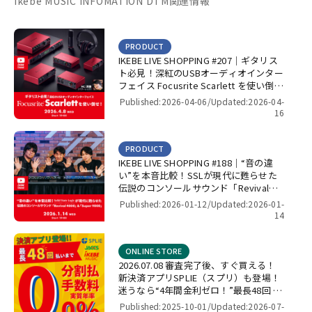
Ikebe MUSIC INFOMATION DTM関連情報
PRODUCT
IKEBE LIVE SHOPPING #207｜ギタリス
ト必見！深紅のUSBオーディオインター
フェイス Focusrite Scarlett を使い倒
せ！【presented by パワーレック】
Published:2026-04-06/
Updated:2026-04-
16
PRODUCT
IKEBE LIVE SHOPPING #188｜“音の違
い”を本音比較！SSLが現代に甦らせた
伝説のコンソールサウンド「Revival
4000」＆「Super 9000」【presented
Published:2026-01-12/
Updated:2026-01-
by パワーレック】
14
ONLINE STORE
2026.07.08 審査完了後、すぐ買える！
新決済アプリSPLIE（スプリ）も登場！
迷うなら“4年間金利ゼロ！”最長48回 無
金利キャンペーン
Published:2025-10-01/
Updated:2026-07-