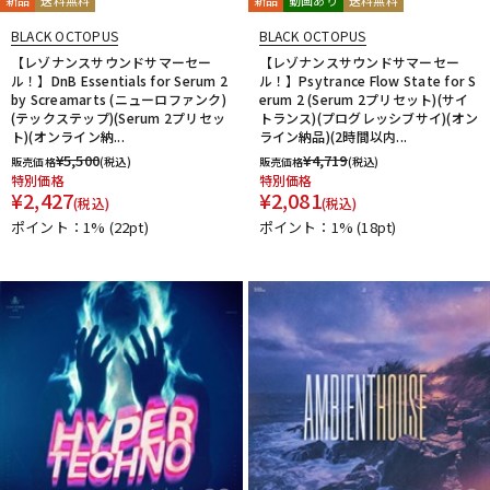
BLACK OCTOPUS
BLACK OCTOPUS
【レゾナンスサウンドサマーセー
【レゾナンスサウンドサマーセー
ル！】DnB Essentials for Serum 2
ル！】Psytrance Flow State for S
by Screamarts (ニューロファンク)
erum 2 (Serum 2プリセット)(サイ
(テックステップ)(Serum 2プリセッ
トランス)(プログレッシブサイ)(オン
ト)(オンライン納...
ライン納品)(2時間以内...
¥
5,500
¥
4,719
販売価格
(税込)
販売価格
(税込)
特別価格
特別価格
¥
2,427
¥
2,081
(税込)
(税込)
ポイント：1%
(22pt)
ポイント：1%
(18pt)