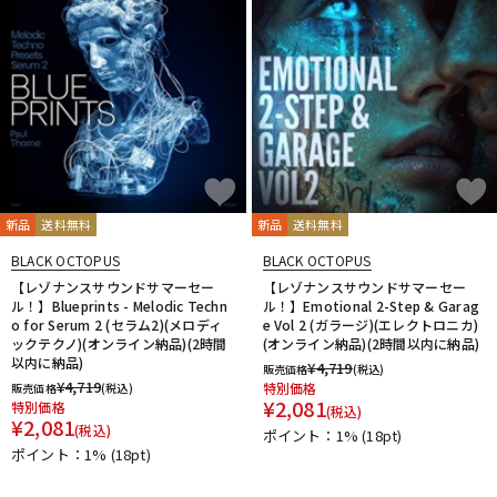
新品
送料無料
新品
送料無料
BLACK OCTOPUS
BLACK OCTOPUS
【レゾナンスサウンドサマーセー
【レゾナンスサウンドサマーセー
ル！】Blueprints - Melodic Techn
ル！】Emotional 2-Step & Garag
o for Serum 2 (セラム2)(メロディ
e Vol 2 (ガラージ)(エレクトロニカ)
ックテクノ)(オンライン納品)(2時間
(オンライン納品)(2時間以内に納品)
以内に納品)
¥
4,719
販売価格
(税込)
¥
4,719
特別価格
販売価格
(税込)
¥
2,081
特別価格
(税込)
¥
2,081
(税込)
ポイント：1%
(18pt)
ポイント：1%
(18pt)