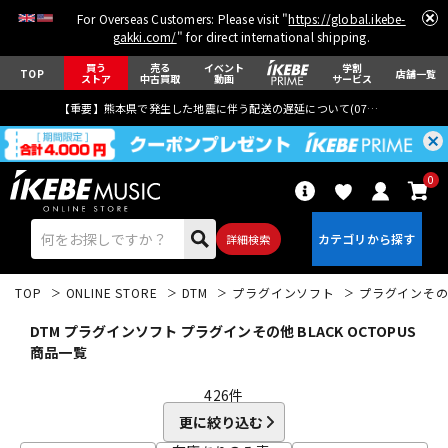
For Overseas Customers: Please visit "
https://global.ikebe-
gakki.com/
" for direct international shipping.
買う
売る
イベント
学割
TOP
店舗一覧
ストア
中古買取
動画
サービス
【重要】熊本県で発生した地震に伴う配送の遅延について(
07月29日
更新)
0
詳細検索
TOP
ONLINE STORE
DTM
プラグインソフト
プラグインそ
DTM プラグインソフト プラグインその他 BLACK OCTOPUS
商品一覧
426
件
エレキギター
アコギ/エレアコ
更に絞り込む