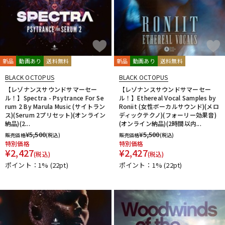
新品
動画あり
送料無料
新品
動画あり
送料無料
BLACK OCTOPUS
BLACK OCTOPUS
【レゾナンスサウンドサマーセー
【レゾナンスサウンドサマーセー
ル！】Spectra - Psytrance For Se
ル！】Ethereal Vocal Samples by
rum 2 By Marula Music (サイトラン
Roniit (女性ボーカルサウンド)(メロ
ス)(Serum 2プリセット)(オンライン
ディックテクノ)(フォーリー効果音)
納品)(2...
(オンライン納品)(2時間以内...
¥
5,500
¥
5,500
販売価格
(税込)
販売価格
(税込)
特別価格
特別価格
¥
2,427
¥
2,427
(税込)
(税込)
ポイント：1%
(22pt)
ポイント：1%
(22pt)