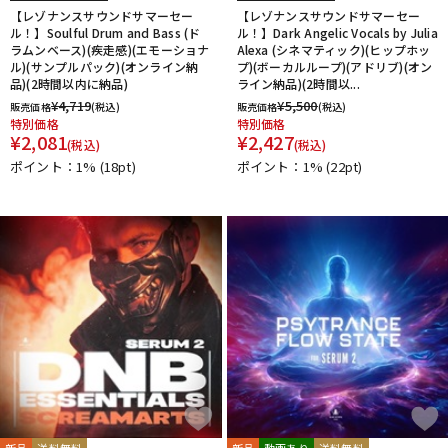
【レゾナンスサウンドサマーセー
【レゾナンスサウンドサマーセー
ル！】Soulful Drum and Bass (ド
ル！】Dark Angelic Vocals by Julia
ラムンベース)(疾走感)(エモーショナ
Alexa (シネマティック)(ヒップホッ
ル)(サンプルパック)(オンライン納
プ)(ボーカルループ)(アドリブ)(オン
品)(2時間以内に納品)
ライン納品)(2時間以...
¥
4,719
¥
5,500
販売価格
(税込)
販売価格
(税込)
特別価格
特別価格
¥
2,081
¥
2,427
(税込)
(税込)
ポイント：1%
(18pt)
ポイント：1%
(22pt)
新品
送料無料
新品
動画あり
送料無料