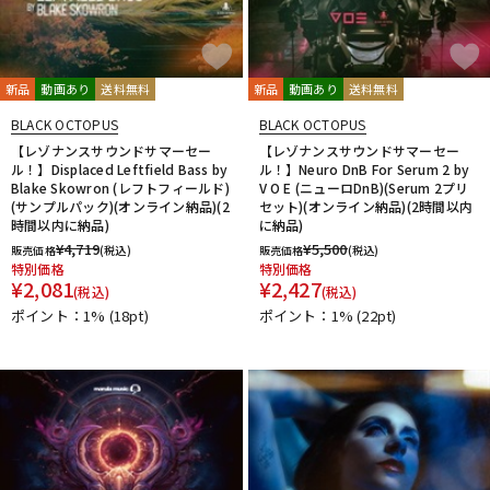
新品
動画あり
送料無料
新品
動画あり
送料無料
BLACK OCTOPUS
BLACK OCTOPUS
【レゾナンスサウンドサマーセー
【レゾナンスサウンドサマーセー
ル！】Displaced Leftfield Bass by
ル！】Neuro DnB For Serum 2 by
Blake Skowron (レフトフィールド)
V O E (ニューロDnB)(Serum 2プリ
(サンプルパック)(オンライン納品)(2
セット)(オンライン納品)(2時間以内
時間以内に納品)
に納品)
¥
4,719
¥
5,500
販売価格
(税込)
販売価格
(税込)
特別価格
特別価格
¥
2,081
¥
2,427
(税込)
(税込)
ポイント：1%
(18pt)
ポイント：1%
(22pt)