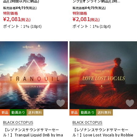
品)(2時間以内に納品)
ンク)(オンライン納品)(2時...
¥
4,719
¥
4,719
販売価格
(税込)
販売価格
(税込)
特別価格
特別価格
¥
2,081
¥
2,081
(税込)
(税込)
ポイント：1%
(18pt)
ポイント：1%
(18pt)
新品
動画あり
送料無料
新品
動画あり
送料無料
BLACK OCTOPUS
BLACK OCTOPUS
【レゾナンスサウンドサマーセー
【レゾナンスサウンドサマーセー
ル！】Tranquil Liquid DnB by Ima
ル！】Love Lost Vocals by Robbie