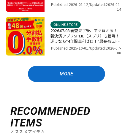
4000」＆「Super 9000」【presented
Published:2026-01-12/
Updated:2026-01-
by パワーレック】
14
ONLINE STORE
2026.07.08 審査完了後、すぐ買える！
新決済アプリSPLIE（スプリ）も登場！
迷うなら“4年間金利ゼロ！”最長48回 無
金利キャンペーン
Published:2025-10-01/
Updated:2026-07-
08
MORE
RECOMMENDED
ITEMS
オススメアイテム