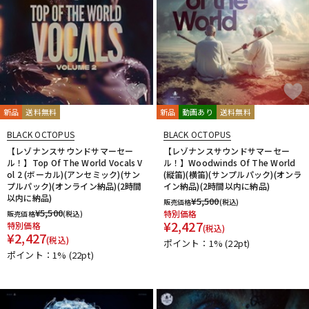
新品
送料無料
新品
動画あり
送料無料
BLACK OCTOPUS
BLACK OCTOPUS
【レゾナンスサウンドサマーセー
【レゾナンスサウンドサマーセー
ル！】Top Of The World Vocals V
ル！】Woodwinds Of The World
ol 2 (ボーカル)(アンセミック)(サン
(縦笛)(横笛)(サンプルパック)(オンラ
プルパック)(オンライン納品)(2時間
イン納品)(2時間以内に納品)
以内に納品)
¥
5,500
販売価格
(税込)
¥
5,500
特別価格
販売価格
(税込)
¥
2,427
特別価格
(税込)
¥
2,427
(税込)
ポイント：1%
(22pt)
ポイント：1%
(22pt)