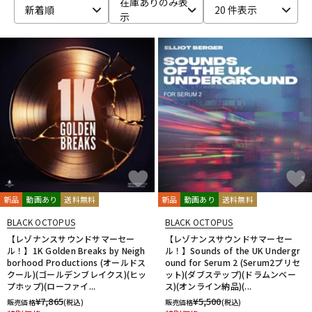
在庫ありのみ表
新着順
20 件表示
示
ベース
ウクレレ
ドラム
パーカッション
キーボード
電子ピアノ
管楽器
その他楽器
新品
動画あり
送料無料
新品
動画あり
送料無料
アンプ
エフェクター
BLACK OCTOPUS
BLACK OCTOPUS
【レゾナンスサウンドサマーセー
【レゾナンスサウンドサマーセー
ル！】1K Golden Breaks by Neigh
ル！】Sounds of the UK Undergr
borhood Productions (オールドス
ound for Serum 2 (Serum2プリセ
DJ機器
DTM
クール)(ゴールデンブレイクス)(ヒッ
ット)(ダブステップ)(ドラムンベー
プホップ)(ローファイ...
ス)(オンライン納品)(...
¥
7,865
¥
5,500
販売価格
(税込)
販売価格
(税込)