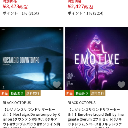
特別価格
特別価格
DTM オンライン納品
レコーディング機器
¥
3,473
¥
2,427
(税込)
(税込)
ポイント：1%
(31pt)
ポイント：1%
(22pt)
配信/ライブ機器
楽器アクセサリ
中古
ヴィンテージ
新品
動画あり
送料無料
新品
動画あり
送料無料
BLACK OCTOPUS
BLACK OCTOPUS
【レゾナンスサウンドサマーセー
【レゾナンスサウンドサマーセー
ル！】Nostalgic Downtempo by K
ル！】Emotive Liquid DnB by Ima
isnou (ダウンテンポ)(チル)(チルア
ginate (Serum 2プリセット)(リキ
ウト)(サンプルパック)(オンライン納
ッドドラムンベース)(リキッドファ