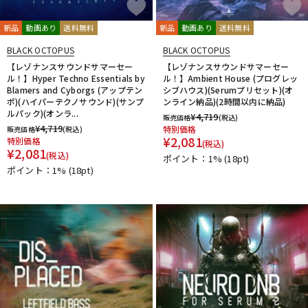
新品
動画あり
送料無料
新品
動画あり
送料無料
BLACK OCTOPUS
BLACK OCTOPUS
【レゾナンスサウンドサマーセー
【レゾナンスサウンドサマーセー
ル！】Hyper Techno Essentials by
ル！】Ambient House (プログレッ
Blamers and Cyborgs (アップテン
シブハウス)(Serumプリセット)(オ
ポ)(ハイパーテクノサウンド)(サンプ
ンライン納品)(2時間以内に納品)
ルパック)(オンラ...
¥
4,719
販売価格
(税込)
¥
4,719
特別価格
販売価格
(税込)
¥
2,081
特別価格
(税込)
¥
2,081
(税込)
ポイント：1%
(18pt)
ポイント：1%
(18pt)