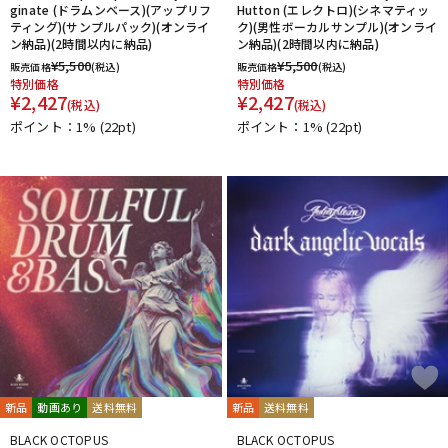
ginate (ドラムンベース)(アップリフ
Hutton (エレクトロ)(シネマティッ
ティング)(サンプルパック)(オンライ
ク)(男性ボーカルサンプル)(オンライ
ン納品)(2時間以内に納品)
ン納品)(2時間以内に納品)
¥
5,500
¥
5,500
販売価格
(税込)
販売価格
(税込)
特別価格
特別価格
¥
2,427
¥
2,427
(税込)
(税込)
ポイント：1%
(22pt)
ポイント：1%
(22pt)
新品
動画あり
送料無料
新品
送料無料
BLACK OCTOPUS
BLACK OCTOPUS