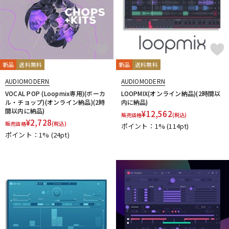
新品
送料無料
新品
送料無料
AUDIOMODERN
AUDIOMODERN
VOCAL POP (Loopmix専用)(ボーカ
LOOPMIX(オンライン納品)(2時間以
ル・チョップ)(オンライン納品)(2時
内に納品)
間以内に納品)
¥
12,562
販売価格
(税込)
¥
2,728
販売価格
(税込)
ポイント：1%
(114pt)
ポイント：1%
(24pt)