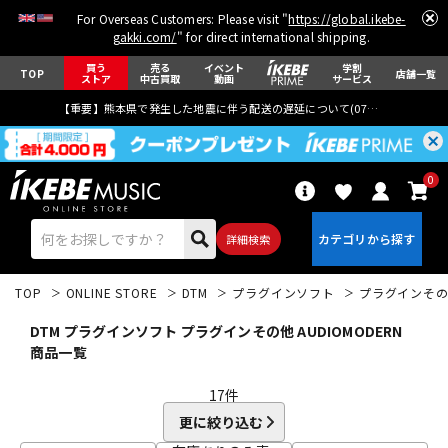
For Overseas Customers: Please visit "
https://global.ikebe-
gakki.com/
" for direct international shipping.
買う
売る
イベント
学割
TOP
店舗一覧
ストア
中古買取
動画
サービス
【重要】熊本県で発生した地震に伴う配送の遅延について(
07月29日
更新)
0
詳細検索
TOP
ONLINE STORE
DTM
プラグインソフト
プラグインそ
DTM プラグインソフト プラグインその他 AUDIOMODERN
商品一覧
17
件
エレキギター
アコギ/エレアコ
更に絞り込む