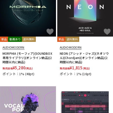
新品
動画あり
送料無料
新品
送料無料
AUDIOMODERN
AUDIOMODERN
MORPHIA (モーフィア)(SOUNDBOX
NEON (アシッド・ジャズ)(ネオソウ
専用ライブラリ)(オンライン納品)(2
ル)(Chordjam)(オンライン納品)(2
時間以内に納品)
時間以内に納品)
¥
5,280
¥
1,815
販売価格
(税込)
販売価格
(税込)
ポイント：1%
(48pt)
ポイント：1%
(16pt)