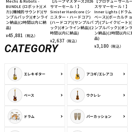
Mechs & Robots -
【ループマスターズ2026
【プロデューサール
BUNDLE (ロボット)(メ
サマーセール！】
スサマーセール！】
カ)(機械的サウンド)(サ
Sinister Hardcore (シ
Inner Lights (ドラ
ンプルパック)(オンライ
ニスター・ハードコア)
ベース)(ボーカルチ
ン納品)(2時間以内に納
(ハードコア)(サンプルパ
プ)(ブレイクビート)
品)
ック)(オンライン納品)(2
ンプルパック)(オン
時間以内に納品)
ン納品)(2時間以内に
45,881
¥
（税込）
品)
2,637
¥
（税込）
CATEGORY
3,180
¥
（税込）
エレキギター
アコギ/エレアコ
ベース
ウクレレ
ドラム
パーカッション