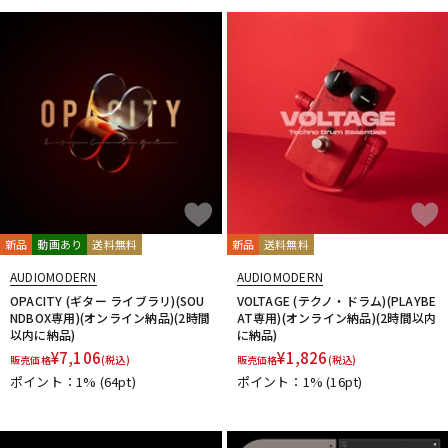
新品
動画あり
送料無料
新品
送料無料
AUDIOMODERN
AUDIOMODERN
OPACITY (ギター ライブラリ)(SOU
VOLTAGE (テクノ・ドラム)(PLAYBE
NDBOX専用)(オンライン納品)(2時間
AT専用)(オンライン納品)(2時間以内
以内に納品)
に納品)
¥
7,106
¥
1,826
販売価格
(税込)
販売価格
(税込)
ポイント：1%
(64pt)
ポイント：1%
(16pt)