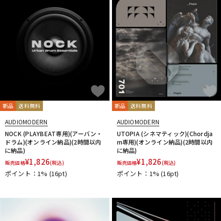
新品
送料無料
新品
送料無料
AUDIOMODERN
AUDIOMODERN
NOCK (PLAYBEAT専用)(アーバン・
UTOPIA (シネマティック)(Chordja
ドラム)(オンライン納品)(2時間以内
m専用)(オンライン納品)(2時間以内
に納品)
に納品)
¥
1,826
¥
1,826
販売価格
(税込)
販売価格
(税込)
ポイント：1%
(16pt)
ポイント：1%
(16pt)