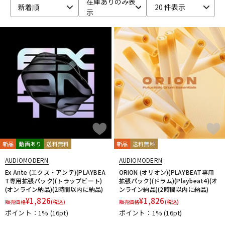
在庫ありのみ表
新着順
20 件表示
示
ベース
ウクレレ
ドラム
パーカッション
キーボード
電子ピアノ
管楽器
その他楽器
新品
動画あり
送料無料
新品
送料無料
アンプ
エフェクター
AUDIOMODERN
AUDIOMODERN
Ex Ante (エクス・アンテ)(PLAYBEA
ORION (オリオン)(PLAYBEAT専用
T専用拡張パック)(トラップビート)
拡張パック)(ドラム)(Playbeat4)(オ
(オンライン納品)(2時間以内に納品)
ンライン納品)(2時間以内に納品)
DJ機器
DTM
¥
1,826
¥
1,826
販売価格
(税込)
販売価格
(税込)
ポイント：1%
(16pt)
ポイント：1%
(16pt)