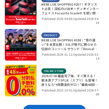
IKEBE LIVE SHOPPING #207｜ギタリス
ト必見！深紅のUSBオーディオインター
フェイス Focusrite Scarlett を使い倒
せ！【presented by パワーレック】
Published:2026-04-06/
Updated:2026-04-
16
PRODUCT
IKEBE LIVE SHOPPING #188｜“音の違
い”を本音比較！SSLが現代に甦らせた
伝説のコンソールサウンド「Revival
4000」＆「Super 9000」【presented
Published:2026-01-12/
Updated:2026-01-
by パワーレック】
14
ONLINE STORE
2026.07.08 審査完了後、すぐ買える！
新決済アプリSPLIE（スプリ）も登場！
迷うなら“4年間金利ゼロ！”最長48回 無
金利キャンペーン
Published:2025-10-01/
Updated:2026-07-
08