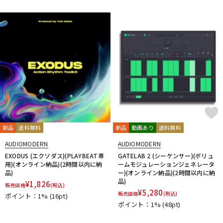
DTM オンライン納品
レコーディング機器
配信/ライブ機器
楽器アクセサリ
中古
ヴィンテージ
新品
送料無料
新品
動画あり
送料無料
AUDIOMODERN
AUDIOMODERN
EXODUS (エクソダス)(PLAYBEAT専
GATELAB 2 (シーケンサー)(ボリュ
用)(オンライン納品)(2時間以内に納
ームモジュレーションジェネレータ
品)
ー)(オンライン納品)(2時間以内に納
品)
¥
1,826
販売価格
(税込)
¥
5,280
販売価格
(税込)
ポイント：1%
(16pt)
ポイント：1%
(48pt)