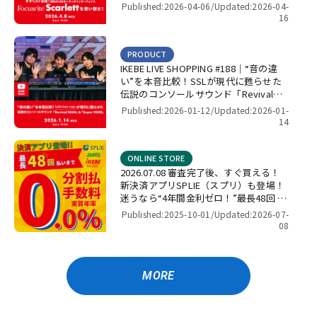
せ！【presented by パワーレック】
Published:2026-04-06/
Updated:2026-04-
16
PRODUCT
IKEBE LIVE SHOPPING #188｜“音の違
い”を本音比較！SSLが現代に甦らせた
伝説のコンソールサウンド「Revival
4000」＆「Super 9000」【presented
Published:2026-01-12/
Updated:2026-01-
by パワーレック】
14
ONLINE STORE
2026.07.08 審査完了後、すぐ買える！
新決済アプリSPLIE（スプリ）も登場！
迷うなら“4年間金利ゼロ！”最長48回 無
金利キャンペーン
Published:2025-10-01/
Updated:2026-07-
08
MORE