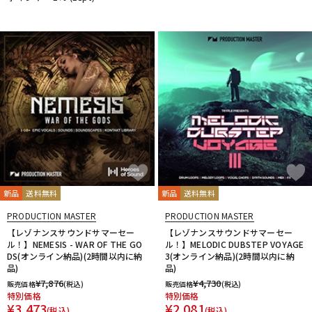
新品
送料無料
新品
送料無料
PRODUCTION MASTER
PRODUCTION MASTER
【レゾナンスサウンドサマーセー
【レゾナンスサウンドサマーセー
ル！】NEMESIS - WAR OF THE GO
ル！】MELODIC DUBSTEP VOYAGE
DS(オンライン納品)(2時間以内に納
3(オンライン納品)(2時間以内に納
品)
品)
¥
7,876
¥
4,730
販売価格
(税込)
販売価格
(税込)
特別価格
特別価格
¥
3,473
¥
2,081
(税込)
(税込)