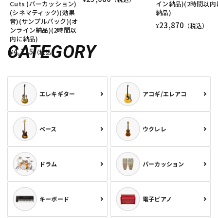
Cuts (パーカッション)
イン納品)(2時間以内
(シネマティック)(効果
納品)
音)(サンプルパック)(オ
23,870
¥
（税込）
ンライン納品)(2時間以
内に納品)
CATEGORY
4,115
¥
（税込）
エレキギター
アコギ/エレアコ
ベース
ウクレレ
ドラム
パーカッション
キーボード
電子ピアノ