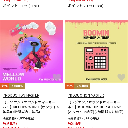
ポイント：1%
(31pt)
ポイント：1%
(18pt)
新品
送料無料
新品
送料無料
PRODUCTION MASTER
PRODUCTION MASTER
【レゾナンスサウンドサマーセー
【レゾナンスサウンドサマーセー
ル！】MELLOW WORLD(オンライン
ル！】BOOMIN HIP-HOP & TRAP
納品)(2時間以内に納品)
(オンライン納品)(2時間以内に納品)
¥
7,095
¥
7,095
販売価格
(税込)
販売価格
(税込)
特別価格
特別価格