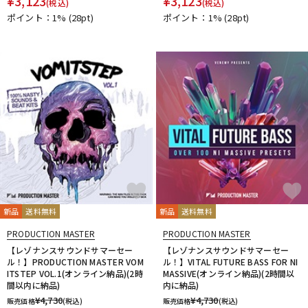
¥
3,123
¥
3,123
(税込)
(税込)
ポイント：1%
(28pt)
ポイント：1%
(28pt)
新品
送料無料
新品
送料無料
PRODUCTION MASTER
PRODUCTION MASTER
【レゾナンスサウンドサマーセー
【レゾナンスサウンドサマーセー
ル！】PRODUCTION MASTER VOM
ル！】VITAL FUTURE BASS FOR NI
ITSTEP VOL.1(オンライン納品)(2時
MASSIVE(オンライン納品)(2時間以
間以内に納品)
内に納品)
¥
4,730
¥
4,730
販売価格
(税込)
販売価格
(税込)