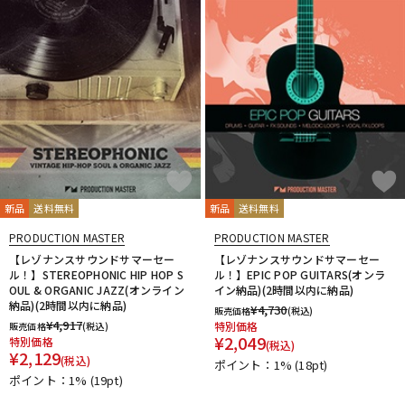
ドラム
パーカッション
キーボード
電子ピアノ
管楽器
その他楽器
新品
送料無料
新品
送料無料
アンプ
エフェクター
PRODUCTION MASTER
PRODUCTION MASTER
【レゾナンスサウンドサマーセー
【レゾナンスサウンドサマーセー
ル！】STEREOPHONIC HIP HOP S
ル！】EPIC POP GUITARS(オンラ
OUL & ORGANIC JAZZ(オンライン
イン納品)(2時間以内に納品)
DJ機器
DTM
納品)(2時間以内に納品)
¥
4,730
販売価格
(税込)
¥
4,917
特別価格
販売価格
(税込)
¥
2,049
特別価格
(税込)
¥
2,129
(税込)
ポイント：1%
(18pt)
DTM オンライン納品
レコーディング機器
ポイント：1%
(19pt)