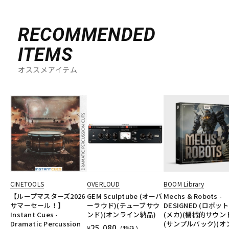
RECOMMENDED
ITEMS
オススメアイテム
CINETOOLS
OVERLOUD
BOOM Library
【ループマスターズ2026
GEM Sculptube (オーバ
Mechs & Robots -
サマーセール！】
ーラウド)(チューブサウ
DESIGNED (ロボット
Instant Cues -
ンド)(オンライン納品)
(メカ)(機械的サウン
Dramatic Percussion
(サンプルパック)(オ
25,080
¥
（税込）