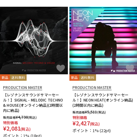
配信/ライブ機器
楽器アクセサリ
中古
ヴィンテージ
新品
送料無料
新品
送料無料
PRODUCTION MASTER
PRODUCTION MASTER
【レゾナンスサウンドサマーセー
【レゾナンスサウンドサマーセー
ル！】SIGNAL - MELODIC TECHNO
ル！】NEON HEAT(オンライン納品)
& HOUSE(オンライン納品)(2時間以
(2時間以内に納品)
内に納品)
¥
5,511
販売価格
(税込)
¥
4,730
特別価格
販売価格
(税込)
¥
2,427
特別価格
(税込)
¥
2,081
(税込)
ポイント：1%
(22pt)
ポイント：1%
(18pt)