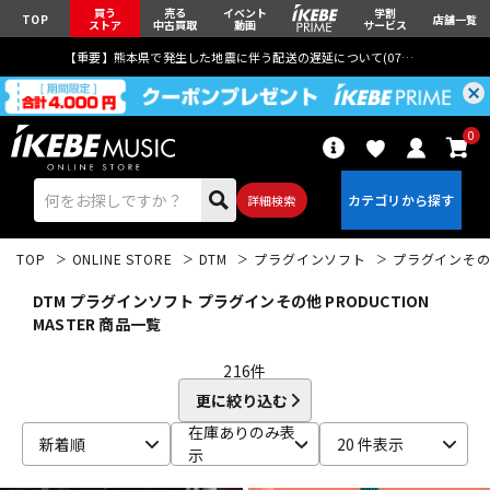
買う
売る
イベント
学割
TOP
店舗一覧
ストア
中古買取
動画
サービス
【重要】熊本県で発生した地震に伴う配送の遅延について(
07月29日
更新)
0
詳細検索
TOP
ONLINE STORE
DTM
プラグインソフト
プラグインそ
DTM プラグインソフト プラグインその他 PRODUCTION
MASTER 商品一覧
216
件
エレキギター
アコギ/エレアコ
更に絞り込む
在庫ありのみ表
新着順
20 件表示
示
ベース
ウクレレ