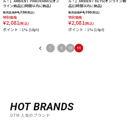
ル！】AMBIENT PANORAMAS(オン
ル！】AMBIENT KEYS(オンライン納
ライン納品)(2時間以内に納品)
品)(2時間以内に納品)
¥
4,730
¥
4,730
販売価格
(税込)
販売価格
(税込)
特別価格
特別価格
¥
2,081
¥
2,081
(税込)
(税込)
ポイント：1%
(18pt)
ポイント：1%
(18pt)
...
1
9
10
11
HOT BRANDS
DTM 人気のブランド