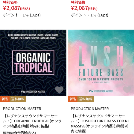
特別価格
特別価格
¥
2,087
¥
2,087
(税込)
(税込)
ポイント：1%
(18pt)
ポイント：1%
(18pt)
新品
送料無料
新品
送料無料
PRODUCTION MASTER
PRODUCTION MASTER
【レゾナンスサウンドサマーセー
【レゾナンスサウンドサマーセー
ル！】ORGANIC TROPICAL(オンラ
ル！】LUSH FUTURE BASS FOR NI
イン納品)(2時間以内に納品)
MASSIVE(オンライン納品)(2時間以
内に納品)
¥
4,730
販売価格
(税込)