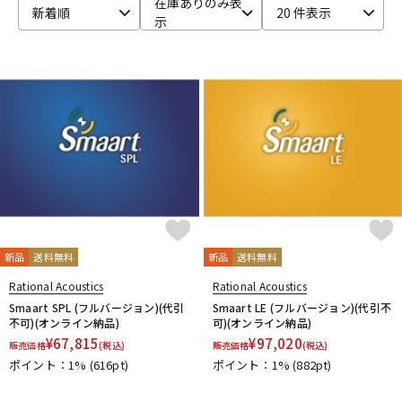
在庫ありのみ表
新着順
20 件表示
示
ベース
ウクレレ
ドラム
パーカッション
キーボード
電子ピアノ
管楽器
その他楽器
新品
送料無料
新品
送料無料
アンプ
エフェクター
Rational Acoustics
Rational Acoustics
Smaart SPL (フルバージョン)(代引
Smaart LE (フルバージョン)(代引不
不可)(オンライン納品)
可)(オンライン納品)
¥
67,815
¥
97,020
販売価格
(税込)
販売価格
(税込)
DJ機器
DTM
ポイント：1%
(616pt)
ポイント：1%
(882pt)