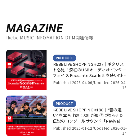
MAGAZINE
Ikebe MUSIC INFOMATION DTM関連情報
PRODUCT
IKEBE LIVE SHOPPING #207｜ギタリス
ト必見！深紅のUSBオーディオインター
フェイス Focusrite Scarlett を使い倒
せ！【presented by パワーレック】
Published:2026-04-06/
Updated:2026-04-
16
PRODUCT
IKEBE LIVE SHOPPING #188｜“音の違
い”を本音比較！SSLが現代に甦らせた
伝説のコンソールサウンド「Revival
4000」＆「Super 9000」【presented
Published:2026-01-12/
Updated:2026-01-
by パワーレック】
14