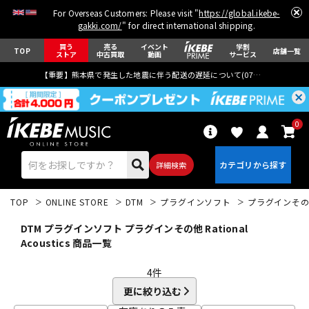
For Overseas Customers: Please visit "
https://global.ikebe-
gakki.com/
" for direct international shipping.
買う
売る
イベント
学割
TOP
店舗一覧
ストア
中古買取
動画
サービス
【重要】熊本県で発生した地震に伴う配送の遅延について(
07月29日
更新)
0
詳細検索
TOP
ONLINE STORE
DTM
プラグインソフト
プラグインそ
DTM プラグインソフト プラグインその他 Rational
Acoustics 商品一覧
4
件
エレキギター
アコギ/エレアコ
更に絞り込む