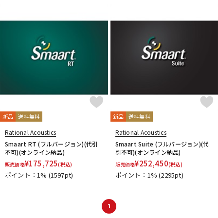
DTM オンライン納品
レコーディング機器
配信/ライブ機器
楽器アクセサリ
中古
ヴィンテージ
新品
送料無料
新品
送料無料
Rational Acoustics
Rational Acoustics
Smaart RT (フルバージョン)(代引
Smaart Suite (フルバージョン)(代
不可)(オンライン納品)
引不可)(オンライン納品)
¥
175,725
¥
252,450
販売価格
(税込)
販売価格
(税込)
ポイント：1%
(1597pt)
ポイント：1%
(2295pt)
1