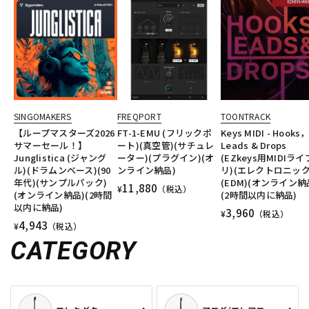
SINGOMAKERS
FREQPORT
TOONTRACK
【ループマスターズ2026
FT-1-EMU (フリックポ
Keys MIDI - Hooks
サマーセール！】
ート)(真空管)(サチュレ
Leads & Drops
Junglistica (ジャング
ーター)(プラグイン)(オ
(EZkeys用MIDIラ
ル)(ドラムンベース)(90
ンライン納品)
リ)(エレクトロニック
年代)(サンプルパック)
(EDM)(オンライン納
11,880
¥
（税込）
(オンライン納品)(2時間
(2時間以内に納品)
以内に納品)
3,960
¥
（税込）
4,943
¥
（税込）
CATEGORY