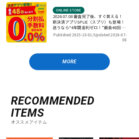
ONLINE STORE
2026.07.08 審査完了後、すぐ買える！
新決済アプリSPLIE（スプリ）も登場！
迷うなら“4年間金利ゼロ！”最長48回 無
金利キャンペーン
Published:2025-10-01/
Updated:2026-07-
08
MORE
RECOMMENDED
ITEMS
オススメアイテム