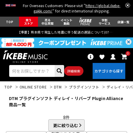
For Overseas Customers: Please visit "
https://global.ikebe-
gakki.com/
" for direct international shipping.
買う
売る
イベント
学割
TOP
店舗一覧
ストア
中古買取
動画
サービス
【重要】熊本県で発生した地震に伴う配送の遅延について(
07月29日
更新)
0
詳細検索
TOP
ONLINE STORE
DTM
プラグインソフト
ディレイ・リバ
DTM プラグインソフト ディレイ・リバーブ Plugin Alliance
商品一覧
8
件
エレキギター
アコギ/エレアコ
更に絞り込む