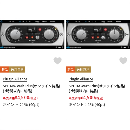
DTM オンライン納品
レコーディング機器
配信/ライブ機器
楽器アクセサリ
中古
ヴィンテージ
新品
送料無料
新品
送料無料
Plugin Alliance
Plugin Alliance
SPL Mo-Verb Plus(オンライン納品)
SPL De-Verb Plus(オンライン納品)
(2時間以内に納品)
(2時間以内に納品)
¥
4,500
¥
4,500
販売価格
(税込)
販売価格
(税込)
ポイント：1%
(40pt)
ポイント：1%
(40pt)