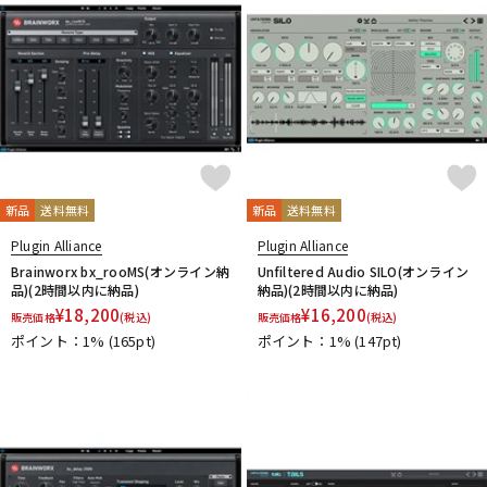
新品
送料無料
新品
送料無料
Plugin Alliance
Plugin Alliance
Brainworx bx_rooMS(オンライン納
Unfiltered Audio SILO(オンライン
品)(2時間以内に納品)
納品)(2時間以内に納品)
¥
18,200
¥
16,200
販売価格
(税込)
販売価格
(税込)
ポイント：1%
(165pt)
ポイント：1%
(147pt)