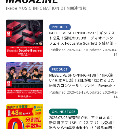
Ikebe MUSIC INFOMATION DTM関連情報
PRODUCT
IKEBE LIVE SHOPPING #207｜ギタリス
ト必見！深紅のUSBオーディオインター
フェイス Focusrite Scarlett を使い倒
せ！【presented by パワーレック】
Published:2026-04-06/
Updated:2026-04-
16
PRODUCT
IKEBE LIVE SHOPPING #188｜“音の違
い”を本音比較！SSLが現代に甦らせた
伝説のコンソールサウンド「Revival
4000」＆「Super 9000」【presented
Published:2026-01-12/
Updated:2026-01-
by パワーレック】
14
ONLINE STORE
2026.07.08 審査完了後、すぐ買える！
新決済アプリSPLIE（スプリ）も登場！
迷うなら“4年間金利ゼロ！”最長48回 無