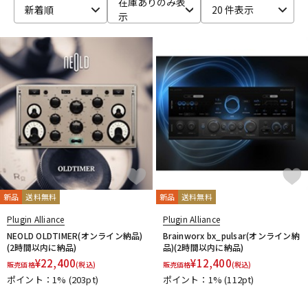
在庫ありのみ表
新着順
20 件表示
示
ベース
ウクレレ
ドラム
パーカッション
キーボード
電子ピアノ
管楽器
その他楽器
新品
送料無料
新品
送料無料
アンプ
エフェクター
Plugin Alliance
Plugin Alliance
NEOLD OLDTIMER(オンライン納品)
Brainworx bx_pulsar(オンライン納
(2時間以内に納品)
品)(2時間以内に納品)
¥
22,400
¥
12,400
販売価格
(税込)
販売価格
(税込)
DJ機器
DTM
ポイント：1%
(203pt)
ポイント：1%
(112pt)