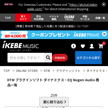
For Overseas Customers: Please visit "
https://global.ikebe-
gakki.com/
" for direct international shipping.
買う
売る
イベント
学割
TOP
店舗一覧
ストア
中古買取
動画
サービス
【重要】熊本県で発生した地震に伴う配送の遅延について(
07月29日
更新)
0
詳細検索
TOP
ONLINE STORE
DTM
プラグインソフト
ダイナミクス・
DTM プラグインソフト ダイナミクス・EQ Nugen Audio 商
品一覧
25
件
エレキギター
アコギ/エレアコ
更に絞り込む