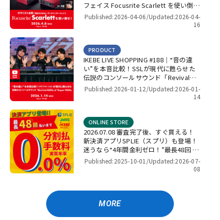
フェイス Focusrite Scarlett を使い倒
せ！【presented by パワーレック】
Published:2026-04-06/
Updated:2026-04-
16
PRODUCT
IKEBE LIVE SHOPPING #188｜“音の違
い”を本音比較！SSLが現代に甦らせた
伝説のコンソールサウンド「Revival
4000」＆「Super 9000」【presented
Published:2026-01-12/
Updated:2026-01-
by パワーレック】
14
ONLINE STORE
2026.07.08 審査完了後、すぐ買える！
新決済アプリSPLIE（スプリ）も登場！
迷うなら“4年間金利ゼロ！”最長48回 無
金利キャンペーン
Published:2025-10-01/
Updated:2026-07-
08
MORE