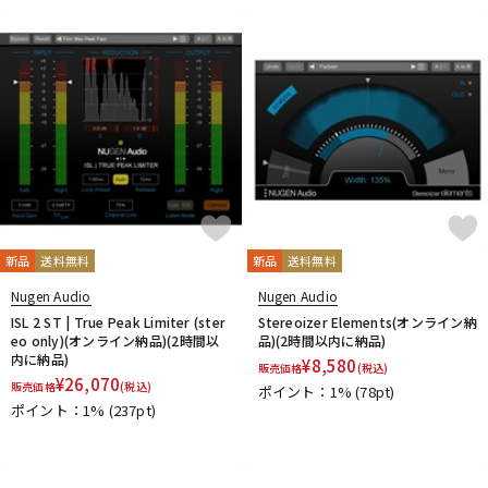
DTM オンライン納品
レコーディング機器
配信/ライブ機器
楽器アクセサリ
中古
ヴィンテージ
新品
送料無料
新品
送料無料
Nugen Audio
Nugen Audio
ISL 2 ST | True Peak Limiter (ster
Stereoizer Elements(オンライン納
eo only)(オンライン納品)(2時間以
品)(2時間以内に納品)
内に納品)
¥
8,580
販売価格
(税込)
¥
26,070
販売価格
(税込)
ポイント：1%
(78pt)
ポイント：1%
(237pt)