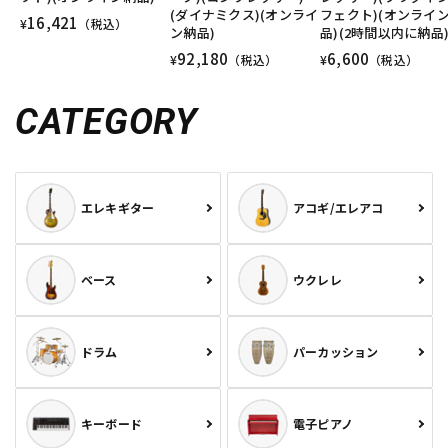
(ダイナミクス)(オンライ
フェクト)(オンライ
16,421
¥
（税込）
ン納品)
品)(2時間以内に納品
92,180
6,600
¥
（税込）
¥
（税込）
CATEGORY
エレキギター
アコギ/エレアコ
ベース
ウクレレ
ドラム
パーカッション
キーボード
電子ピアノ