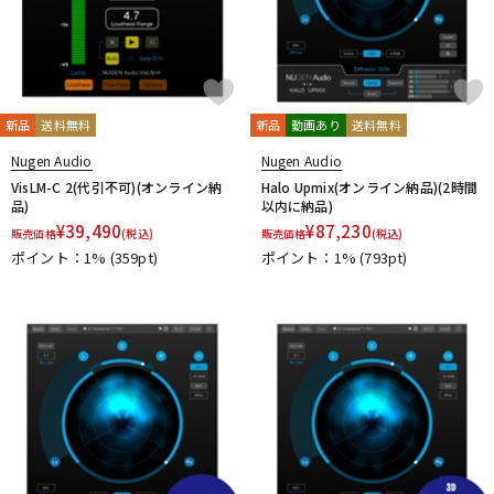
新品
送料無料
新品
動画あり
送料無料
Nugen Audio
Nugen Audio
VisLM-C 2(代引不可)(オンライン納
Halo Upmix(オンライン納品)(2時間
品)
以内に納品)
¥
39,490
¥
87,230
販売価格
(税込)
販売価格
(税込)
ポイント：1%
(359pt)
ポイント：1%
(793pt)