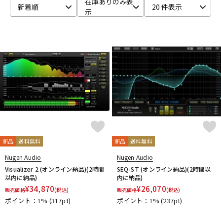
在庫ありのみ表
新着順
20 件表示
示
ベース
ウクレレ
ドラム
パーカッション
キーボード
電子ピアノ
管楽器
その他楽器
新品
送料無料
新品
送料無料
アンプ
エフェクター
Nugen Audio
Nugen Audio
Visualizer 2 (オンライン納品)(2時間
SEQ-ST (オンライン納品)(2時間以
以内に納品)
内に納品)
¥
34,870
¥
26,070
販売価格
(税込)
販売価格
(税込)
DJ機器
DTM
ポイント：1%
(317pt)
ポイント：1%
(237pt)