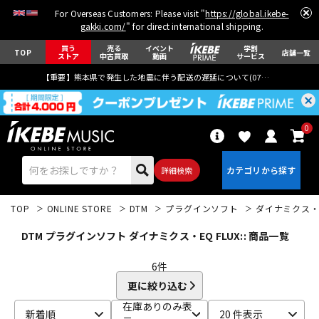
For Overseas Customers: Please visit "
https://global.ikebe-
gakki.com/
" for direct international shipping.
買う
売る
イベント
学割
TOP
店舗一覧
ストア
中古買取
動画
サービス
【重要】熊本県で発生した地震に伴う配送の遅延について(
07月29日
更新)
0
詳細検索
TOP
ONLINE STORE
DTM
プラグインソフト
ダイナミクス・
DTM プラグインソフト ダイナミクス・EQ FLUX:: 商品一覧
6
件
更に絞り込む
エレキギター
アコギ/エレアコ
在庫ありのみ表
新着順
20 件表示