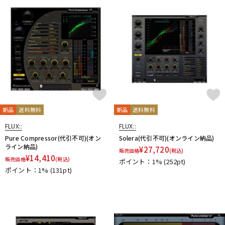
DTM オンライン納品
レコーディング機器
配信/ライブ機器
楽器アクセサリ
中古
ヴィンテージ
新品
送料無料
新品
送料無料
FLUX::
FLUX::
Pure Compressor(代引不可)(オン
Solera(代引不可)(オンライン納品)
ライン納品)
¥
27,720
販売価格
(税込)
¥
14,410
販売価格
(税込)
ポイント：1%
(252pt)
ポイント：1%
(131pt)