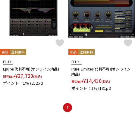
新品
送料無料
新品
送料無料
FLUX::
FLUX::
Epure(代引不可)(オンライン納品)
Pure Limiter(代引不可)(オンライン
納品)
¥
27,720
販売価格
(税込)
¥
14,410
販売価格
(税込)
ポイント：1%
(252pt)
ポイント：1%
(131pt)
1