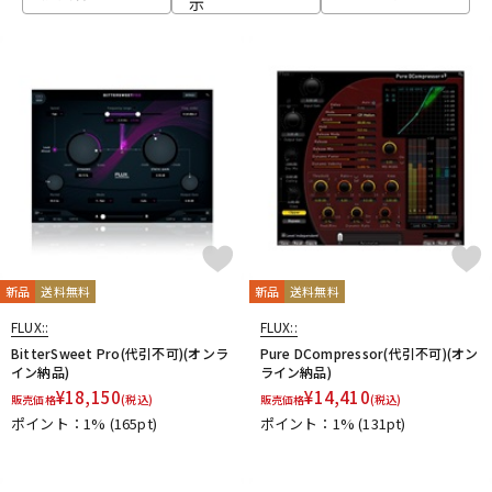
示
ベース
ウクレレ
ドラム
パーカッション
キーボード
電子ピアノ
管楽器
その他楽器
新品
送料無料
新品
送料無料
FLUX::
FLUX::
アンプ
エフェクター
BitterSweet Pro(代引不可)(オンラ
Pure DCompressor(代引不可)(オン
イン納品)
ライン納品)
¥
18,150
¥
14,410
販売価格
(税込)
販売価格
(税込)
ポイント：1%
(165pt)
ポイント：1%
(131pt)
DJ機器
DTM