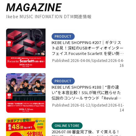
MAGAZINE
Ikebe MUSIC INFOMATION DTM関連情報
PRODUCT
IKEBE LIVE SHOPPING #207｜ギタリス
ト必見！深紅のUSBオーディオインター
フェイス Focusrite Scarlett を使い倒
せ！【presented by パワーレック】
Published:2026-04-06/
Updated:2026-04-
16
PRODUCT
IKEBE LIVE SHOPPING #188｜“音の違
い”を本音比較！SSLが現代に甦らせた
伝説のコンソールサウンド「Revival
4000」＆「Super 9000」【presented
Published:2026-01-12/
Updated:2026-01-
by パワーレック】
14
ONLINE STORE
2026.07.08 審査完了後、すぐ買える！