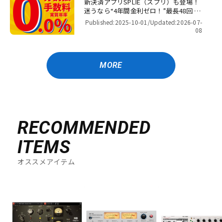
新決済アプリSPLIE（スプリ）も登場！
迷うなら“4年間金利ゼロ！”最長48回 無
金利キャンペーン
Published:2025-10-01/
Updated:2026-07-
08
MORE
RECOMMENDED
ITEMS
オススメアイテム