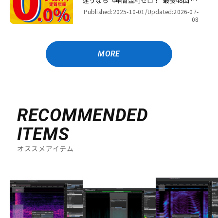
迷うなら“4年間金利ゼロ！”最長48回 無
金利キャンペーン
Published:2025-10-01/
Updated:2026-07-
08
MORE
RECOMMENDED
ITEMS
オススメアイテム