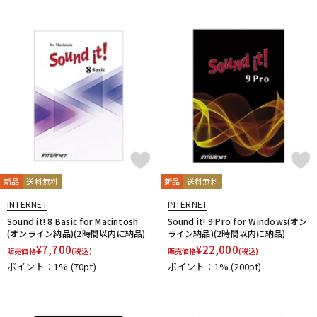
DTM オンライン納品
レコーディング機器
配信/ライブ機器
楽器アクセサリ
中古
ヴィンテージ
新品
送料無料
新品
送料無料
INTERNET
INTERNET
Sound it! 8 Basic for Macintosh
Sound it! 9 Pro for Windows(オン
(オンライン納品)(2時間以内に納品)
ライン納品)(2時間以内に納品)
¥
7,700
¥
22,000
販売価格
(税込)
販売価格
(税込)
ポイント：1%
(70pt)
ポイント：1%
(200pt)