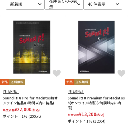
在庫ありのみ表
新着順
40 件表示
示
ベース
ウクレレ
ドラム
パーカッション
キーボード
電子ピアノ
管楽器
その他楽器
新品
送料無料
新品
送料無料
アンプ
エフェクター
INTERNET
INTERNET
Sound it! 8 Pro for Macintosh(オ
Sound it! 8 Premium for Macintos
ンライン納品)(2時間以内に納品)
h(オンライン納品)(2時間以内に納
品)
¥
22,000
販売価格
(税込)
DJ機器
DTM
¥
13,200
販売価格
(税込)
ポイント：1%
(200pt)
ポイント：1%
(120pt)