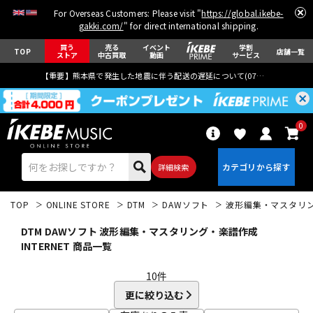
For Overseas Customers: Please visit "
https://global.ikebe-
gakki.com/
" for direct international shipping.
買う
売る
イベント
学割
TOP
店舗一覧
ストア
中古買取
動画
サービス
【重要】熊本県で発生した地震に伴う配送の遅延について(
07月29日
更新)
0
詳細検索
TOP
ONLINE STORE
DTM
DAWソフト
波形編集・マスタリ
DTM DAWソフト 波形編集・マスタリング・楽譜作成
INTERNET 商品一覧
10
件
エレキギター
アコギ/エレアコ
更に絞り込む