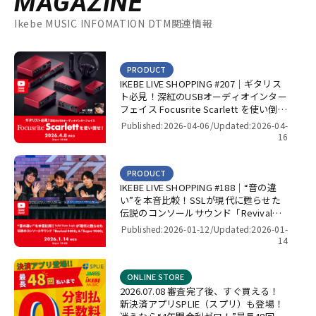
MAGAZINE
Ikebe MUSIC INFOMATION DTM関連情報
PRODUCT
IKEBE LIVE SHOPPING #207｜ギタリス
ト必見！深紅のUSBオーディオインター
フェイス Focusrite Scarlett を使い倒
せ！【presented by パワーレック】
Published:2026-04-06/
Updated:2026-04-
16
PRODUCT
IKEBE LIVE SHOPPING #188｜“音の違
い”を本音比較！SSLが現代に甦らせた
伝説のコンソールサウンド「Revival
4000」＆「Super 9000」【presented
Published:2026-01-12/
Updated:2026-01-
by パワーレック】
14
ONLINE STORE
2026.07.08 審査完了後、すぐ買える！
新決済アプリSPLIE（スプリ）も登場！