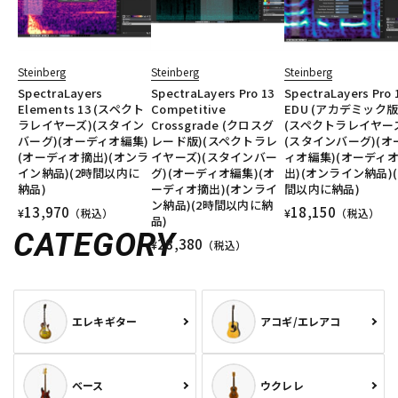
Steinberg
Steinberg
Steinberg
SpectraLayers
SpectraLayers Pro 13
SpectraLayers Pro 
Elements 13 (スペクト
Competitive
EDU (アカデミック版
ラレイヤーズ)(スタイン
Crossgrade (クロスグ
(スペクトラレイヤー
バーグ)(オーディオ編集)
レード版)(スペクトラレ
(スタインバーグ)(オ
(オーディオ摘出)(オンラ
イヤーズ)(スタインバー
ィオ編集)(オーディ
イン納品)(2時間以内に
グ)(オーディオ編集)(オ
出)(オンライン納品)(
納品)
ーディオ摘出)(オンライ
間以内に納品)
ン納品)(2時間以内に納
13,970
18,150
¥
（税込）
¥
（税込）
品)
CATEGORY
28,380
¥
（税込）
エレキギター
アコギ/エレアコ
ベース
ウクレレ