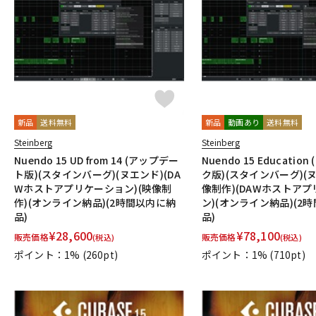
DJ機器
DTM
中古
ヴィンテー
新品
送料無料
新品
動画あり
送料無料
Steinberg
Steinberg
Nuendo 15 UD from 14 (アップデー
Nuendo 15 Educatio
ト版)(スタインバーグ)(ヌエンド)(DA
ク版)(スタインバーグ)(ヌ
Wホストアプリケーション)(映像制
像制作)(DAWホストア
作)(オンライン納品)(2時間以内に納
ン)(オンライン納品)(2
品)
品)
¥
28,600
¥
78,100
販売価格
販売価格
(税込)
(税込)
ポイント：1%
(260pt)
ポイント：1%
(710pt)