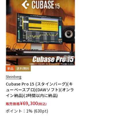
新品
送料無料
Steinberg
Cubase Pro 15 (スタインバーグ)(キ
ューベースプロ)(DAWソフト)(オンラ
イン納品)(2時間以内に納品)
¥
69,300
販売価格
(税込)
ポイント：1%
(630pt)