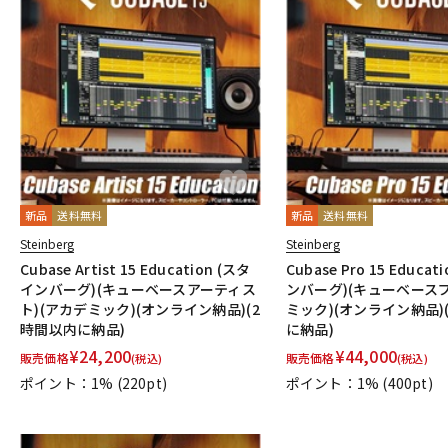
新品
送料無料
新品
送料無料
Steinberg
Steinberg
Cubase Artist 15 Education (スタ
Cubase Pro 15 Educa
インバーグ)(キューベースアーティス
ンバーグ)(キューベースプ
ト)(アカデミック)(オンライン納品)(2
ミック)(オンライン納品)
時間以内に納品)
に納品)
¥
24,200
¥
44,000
販売価格
販売価格
(税込)
(税込)
ポイント：1%
(220pt)
ポイント：1%
(400pt)