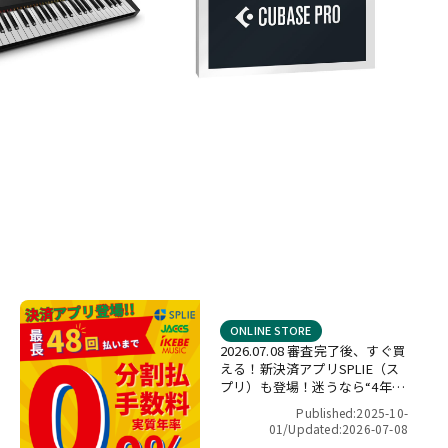
ONLINE STORE
2026.07.08 審査完了後、すぐ買
える！新決済アプリSPLIE（ス
プリ）も登場！迷うなら“4年間
金利ゼロ！”最長48回 無金利キ
Published:2025-10-
ャンペーン
01/
Updated:2026-07-08