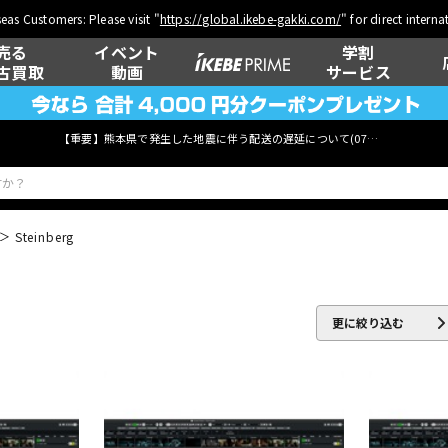
eas Customers: Please visit "
https://global.ikebe-gakki.com/
" for direct intern
売る
イベント
学割
古買取
動画
サービス
【重要】熊本県で発生した地震に伴う配送の遅延について(
07月29日
更新)
Steinberg
ベース
ウクレレ
更に絞り込む
管楽器
その他楽器