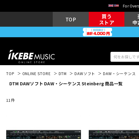
For Overs
買う
TOP
ストア
中
TOP
ONLINE STORE
DTM
DAWソフト
DAW・シーケンス
DTM DAWソフト DAW・シーケンス Steinberg 商品一覧
アコギ/エレ
エレキギター
アコ
11
件
キーボード
電子ピアノ