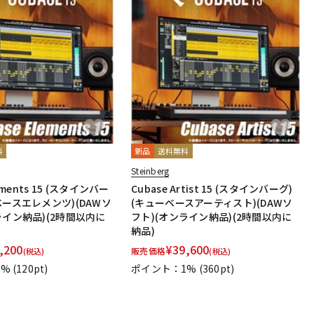
料
新品
送料無料
Steinberg
lements 15 (スタインバー
Cubase Artist 15 (スタインバーグ)
ベースエレメンツ)(DAWソ
(キューベースアーティスト)(DAWソ
ライン納品)(2時間以内に
フト)(オンライン納品)(2時間以内に
納品)
,200
¥
39,600
販売価格
(税込)
(税込)
1%
(120pt)
ポイント：1%
(360pt)