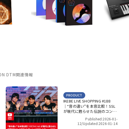
TION DTM関連情報
PRODUCT
IKEBE LIVE SHOPPING #188
｜“音の違い”を本音比較！SSL
が現代に甦らせた伝説のコンソ
ールサウンド「Revival 4000」
Published:2026-01-
＆「Super 9000」【presented
12/
Updated:2026-01-14
by パワーレック】