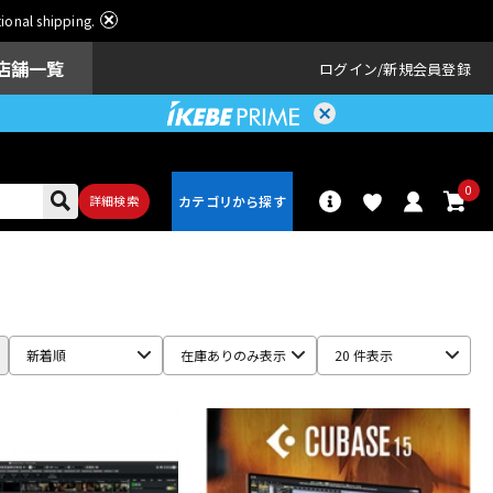
ational shipping.
店舗一覧
ログイン
新規会員登録
0
詳細検索
パーカッショ
ドラム
ン
新着順
在庫ありのみ表示
20 件表示
アンプ
エフェクター