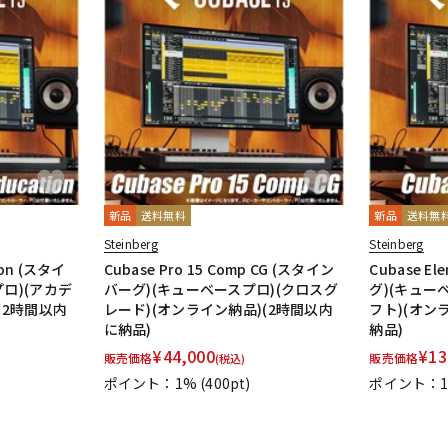
新品
送料無料
新品
送料無
Steinberg
Steinberg
tion (スタイ
Cubase Pro 15 Comp CG (スタイン
Cubase E
ロ)(アカデ
バーグ)(キューベースプロ)(クロスグ
グ)(キュー
(2時間以内
レード)(オンライン納品)(2時間以内
フト)(オン
に納品)
納品)
¥
44,000
¥
13
販売価格
販売価格
(税込)
ポイント：1%
(400pt)
ポイント：