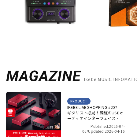
MAGAZINE
Ikebe MUSIC INFOMA
PRODUCT
IKEBE LIVE SHOPPING #207｜
ギタリスト必見！深紅のUSBオ
ーディオインターフェイス
Focusrite Scarlett を使い倒
Published:2026-04-
せ！【presented by パワーレ
06/
Updated:2026-04-16
ック】