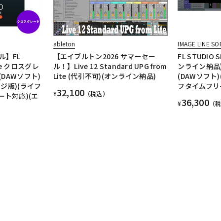
ableton
IMAGE LINE S
ル】FL
【エイブルトン2026 サマーセー
FL STUDIO S
ure クロスグレ
ル！】Live 12 Standard UPG from
ンライン納品
(DAWソフト)
Lite (代引不可)(オンライン納品)
(DAWソフト
ージ版)(ライフ
フタイムフリ
32,100
¥
（税込）
ト対応)(エ
36,300
¥
（