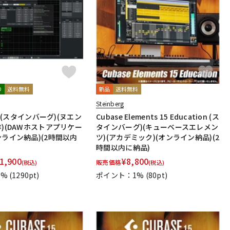
配信/ライブ
楽器アクセサ
機器
リ
り
送料無料
新品
送料無料
Steinberg
15 (スタインバーグ)(ヌエン
Cubase Elements 15 Education (ス
作)(DAWホストアプリケー
タインバーグ)(キューベースエレメン
ンライン納品)(2時間以内
ツ)(アカデミック)(オンライン納品)(2
時間以内に納品)
1,900
¥
8,800
販売価格
(税込)
(税込)
1%
(1290pt)
ポイント：1%
(80pt)