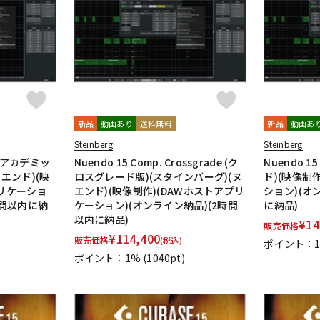
DTM オンラ
レコーディン
イン納品
グ機器
ジ
新品
動画あり
送料無料
新品
動画あ
Steinberg
Steinberg
n (アカデミッ
Nuendo 15 Comp. Crossgrade (ク
Nuendo 
エンド)(映
ロスグレード版)(スタインバーグ)(ヌ
ド)(映像制
プリケーショ
エンド)(映像制作)(DAWホストアプリ
ション)(オ
時間以内に納
ケーション)(オンライン納品)(2時間
に納品)
以内に納品)
¥
14
販売価格
¥
114,400
販売価格
(税込)
ポイント：
ポイント：1%
(1040pt)