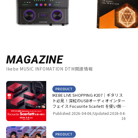
MAGAZINE
Ikebe MUSIC INFOMATION DTM関連情報
PRODUCT
IKEBE LIVE SHOPPING #207｜ギタリス
ト必見！深紅のUSBオーディオインター
フェイス Focusrite Scarlett を使い倒
せ！【presented by パワーレック】
Published:2026-04-06/
Updated:2026-04-
16
PRODUCT