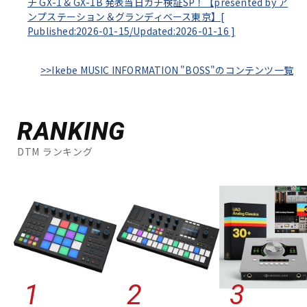
チ GX-1 & GX-1B 発表当日ガチ検証SP！【presented by ア
ンプステーション＆グランディベース東京】[
Published:2026-01-15/
Updated:2026-01-16
]
>>Ikebe MUSIC INFORMATION "BOSS"のコンテンツ一覧
RANKING
DTM ランキング