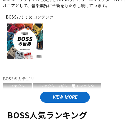
オニアとして、音楽業界に革新をもたらし続けています。
ベース
ウクレレ
BOSSおすすめコンテンツ
ドラム
パーカッション
キーボード
電子ピアノ
管楽器
その他楽器
BOSSのカテゴリ
エフェクター
エフェクター/ギター用エフェクター
アンプ
エフェクター
エフェクター/ベース用エフェクター
エフェクター/エレアコ用エフェクター
エフェクター/ワウペダル・ボリュームペダル
BOSS人気ランキング
DJ機器
DTM
エフェクター/ラインセレクター・フットスイッチ
エフェクター/ワイヤレスシステム
エフェクター/電源周辺機器
エフェクター/その他周辺機器・アクセサリ
エレキギター