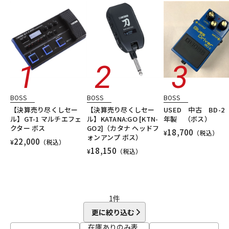
DTM オンライン納品
レコーディング機器
シンセサイザー・電子楽器
ギターアンプ・ベースアンプ
DTM
レコーディング
配信機器・ライブ機器
楽器アクセサリ
ユーズド
ヴィンテージ
ALL
配信/ライブ機器
楽器アクセサリ
中古
ヴィンテージ
BOSS
BOSS
BOSS
【決算売り尽くしセー
【決算売り尽くしセー
USED 中古 BD-2 
ル】GT-1 マルチエフェ
ル】KATANA:GO [KTN-
年製 （ボス）
クター ボス
GO2]（カタナ ヘッドフ
18,700
¥
（税込）
ォンアンプ ボス）
22,000
¥
（税込）
18,150
¥
（税込）
1
件
更に絞り込む
在庫ありのみ表