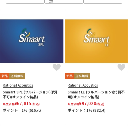
示
ベース
ウクレレ
ドラム
パーカッション
キーボード
電子ピアノ
管楽器
その他楽器
新品
送料無料
新品
送料無料
Rational Acoustics
Rational Acoustics
アンプ
エフェクター
Smaart SPL (フルバージョン)(代引
Smaart LE (フルバージョン)(代引不
不可)(オンライン納品)
可)(オンライン納品)
¥
67,815
¥
97,020
販売価格
(税込)
販売価格
(税込)
ポイント：1%
(616pt)
ポイント：1%
(882pt)
DJ機器
DTM