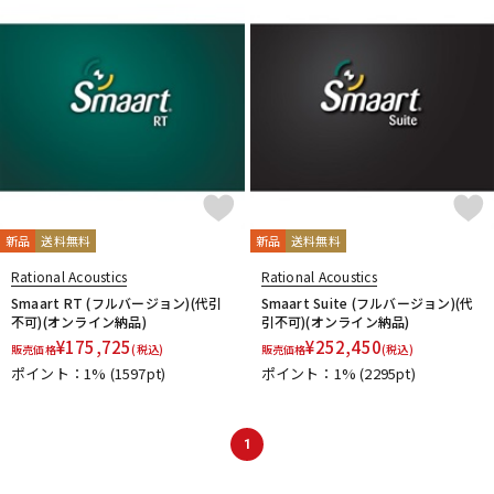
DTM オンライン納品
レコーディング機器
配信/ライブ機器
楽器アクセサリ
中古
ヴィンテージ
新品
送料無料
新品
送料無料
Rational Acoustics
Rational Acoustics
Smaart RT (フルバージョン)(代引
Smaart Suite (フルバージョン)(代
不可)(オンライン納品)
引不可)(オンライン納品)
¥
175,725
¥
252,450
販売価格
(税込)
販売価格
(税込)
ポイント：1%
(1597pt)
ポイント：1%
(2295pt)
1