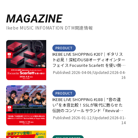
MAGAZINE
Ikebe MUSIC INFOMATION DTM関連情報
PRODUCT
IKEBE LIVE SHOPPING #207｜ギタリス
ト必見！深紅のUSBオーディオインター
フェイス Focusrite Scarlett を使い倒
せ！【presented by パワーレック】
Published:2026-04-06/
Updated:2026-04-
16
PRODUCT
IKEBE LIVE SHOPPING #188｜“音の違
い”を本音比較！SSLが現代に甦らせた
伝説のコンソールサウンド「Revival
4000」＆「Super 9000」【presented
Published:2026-01-12/
Updated:2026-01-
by パワーレック】
14