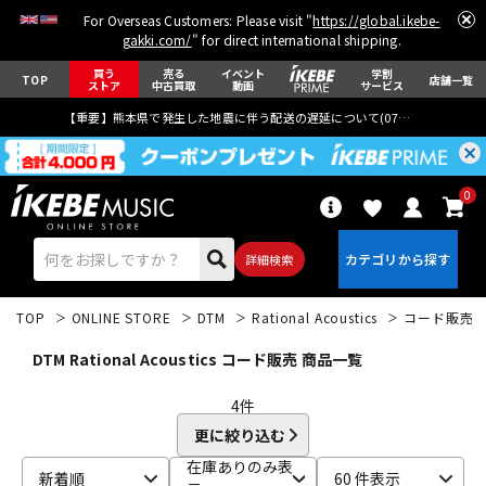
For Overseas Customers: Please visit "
https://global.ikebe-
gakki.com/
" for direct international shipping.
買う
売る
イベント
学割
TOP
店舗一覧
ストア
中古買取
動画
サービス
【重要】熊本県で発生した地震に伴う配送の遅延について(
07月29日
更新)
0
詳細検索
TOP
ONLINE STORE
DTM
Rational Acoustics
コード販売
DTM Rational Acoustics コード販売 商品一覧
4
件
更に絞り込む
エレキギター
アコギ/エレアコ
在庫ありのみ表
新着順
60 件表示