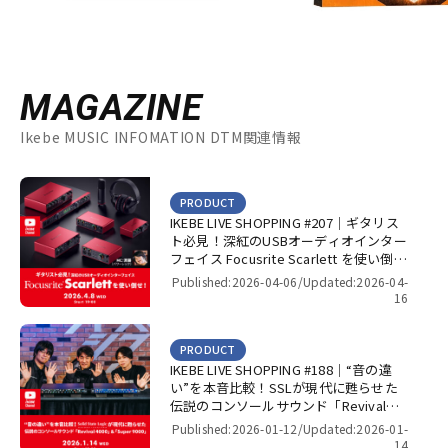
MAGAZINE
Ikebe MUSIC INFOMATION DTM関連情報
PRODUCT
IKEBE LIVE SHOPPING #207｜ギタリス
ト必見！深紅のUSBオーディオインター
フェイス Focusrite Scarlett を使い倒
せ！【presented by パワーレック】
Published:2026-04-06/
Updated:2026-04-
16
PRODUCT
IKEBE LIVE SHOPPING #188｜“音の違
い”を本音比較！SSLが現代に甦らせた
伝説のコンソールサウンド「Revival
4000」＆「Super 9000」【presented
Published:2026-01-12/
Updated:2026-01-
by パワーレック】
14