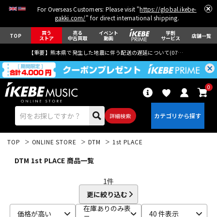
For Overseas Customers: Please visit "
https://global.ikebe-
gakki.com/
" for direct international shipping.
買う
売る
イベント
学割
TOP
店舗一覧
ストア
中古買取
動画
サービス
【重要】熊本県で発生した地震に伴う配送の遅延について(
07月29日
更新)
0
詳細検索
TOP
ONLINE STORE
DTM
1st PLACE
DTM 1st PLACE 商品一覧
1
件
更に絞り込む
エレキギター
アコギ/エレアコ
在庫ありのみ表
価格が高い
40 件表示