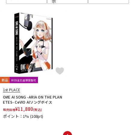
示
ベース
ウクレレ
ドラム
パーカッション
キーボード
電子ピアノ
管楽器
その他楽器
新品
WEB注文店頭受取可
1st PLACE
アンプ
エフェクター
OИE AI SONG -ARIA ON THE PLAN
ETES- CeVIO AIソングボイス
¥
11,880
販売価格
(税込)
ポイント：1%
(108pt)
DJ機器
DTM