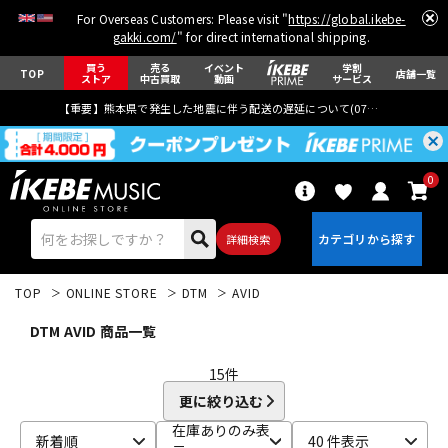
For Overseas Customers: Please visit "
https://global.ikebe-
gakki.com/
" for direct international shipping.
買う
売る
イベント
学割
TOP
店舗一覧
ストア
中古買取
動画
サービス
【重要】熊本県で発生した地震に伴う配送の遅延について(
07月29日
更新)
0
詳細検索
TOP
ONLINE STORE
DTM
AVID
DTM AVID 商品一覧
15
件
更に絞り込む
エレキギター
アコギ/エレアコ
在庫ありのみ表
新着順
40 件表示