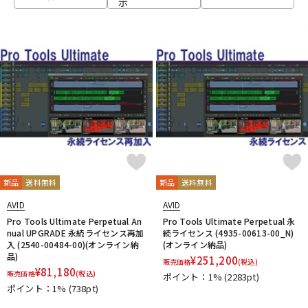
示
ベース
ウクレレ
ドラム
パーカッション
キーボード
電子ピアノ
管楽器
その他楽器
新品
送料無料
新品
送料無料
AVID
AVID
アンプ
エフェクター
Pro Tools Ultimate Perpetual An
Pro Tools Ultimate Perpetual 永
nual UPGRADE 永続ライセンス再加
続ライセンス (4935-00613-00_N)
入 (2540-00484-00)(オンライン納
(オンライン納品)
品)
¥
251,200
販売価格
(税込)
DJ機器
DTM
¥
81,180
販売価格
(税込)
ポイント：1%
(2283pt)
ポイント：1%
(738pt)