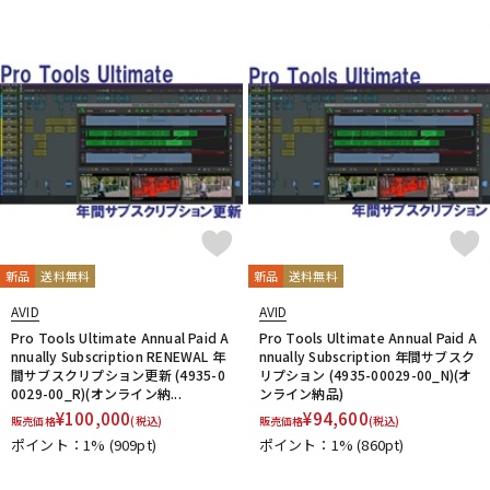
DTM オンライン納品
レコーディング機器
配信/ライブ機器
楽器アクセサリ
中古
ヴィンテージ
新品
送料無料
新品
送料無料
AVID
AVID
Pro Tools Ultimate Annual Paid A
Pro Tools Ultimate Annual Paid A
nnually Subscription RENEWAL 年
nnually Subscription 年間サブスク
間サブスクリプション更新 (4935-0
リプション (4935-00029-00_N)(オ
0029-00_R)(オンライン納...
ンライン納品)
¥
100,000
¥
94,600
販売価格
(税込)
販売価格
(税込)
ポイント：1%
(909pt)
ポイント：1%
(860pt)