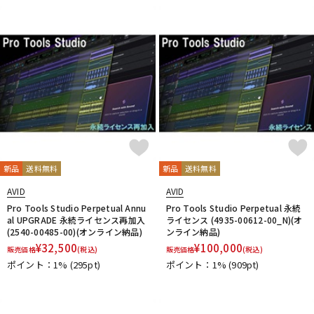
新品
送料無料
新品
送料無料
AVID
AVID
Pro Tools Studio Perpetual Annu
Pro Tools Studio Perpetual 永続
al UPGRADE 永続ライセンス再加入
ライセンス (4935-00612-00_N)(オ
(2540-00485-00)(オンライン納品)
ンライン納品)
¥
32,500
¥
100,000
販売価格
(税込)
販売価格
(税込)
ポイント：1%
(295pt)
ポイント：1%
(909pt)