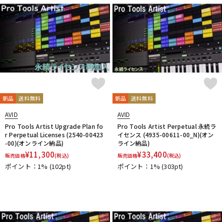
新品
送料無料
新品
送料無料
AVID
AVID
Pro Tools Artist Upgrade Plan fo
Pro Tools Artist Perpetual 永続ラ
r Perpetual Licenses (2540-00423
イセンス (4935-00611-00_N)(オン
-00)(オンライン納品)
ライン納品)
¥
11,300
¥
33,400
販売価格
(税込)
販売価格
(税込)
ポイント：1%
(102pt)
ポイント：1%
(303pt)