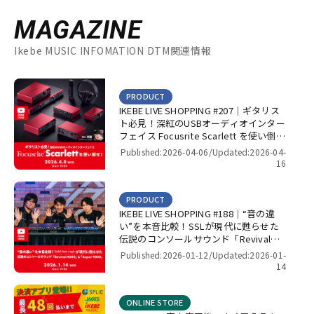
MAGAZINE
Ikebe MUSIC INFOMATION DTM関連情報
PRODUCT
IKEBE LIVE SHOPPING #207｜ギタリス
ト必見！深紅のUSBオーディオインター
フェイス Focusrite Scarlett を使い倒
せ！【presented by パワーレック】
Published:2026-04-06/
Updated:2026-04-
16
PRODUCT
IKEBE LIVE SHOPPING #188｜“音の違
い”を本音比較！SSLが現代に甦らせた
伝説のコンソールサウンド「Revival
4000」＆「Super 9000」【presented
Published:2026-01-12/
Updated:2026-01-
by パワーレック】
14
ONLINE STORE