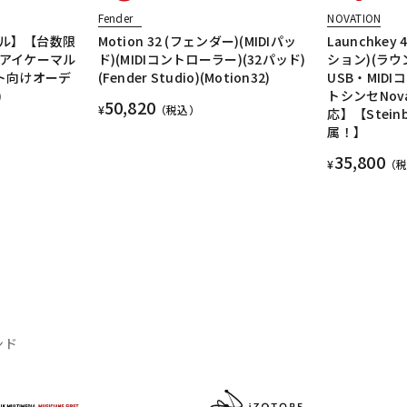
Fender
NOVATION
ル】【台数限
Motion 32 (フェンダー)(MIDIパッ
Launchkey 
2(アイケーマル
ド)(MIDIコントローラー)(32パッド)
ション)(ラウ
ト向けオーデ
(Fender Studio)(Motion32)
USB・MID
)
トシンセNova
50,820
¥
（税込）
応】【Steinbe
属！】
35,800
¥
（
ンド