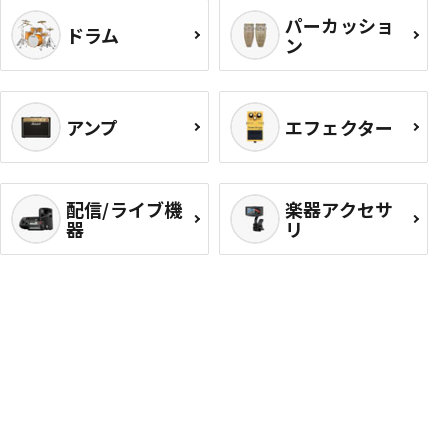
パーカッショ
ドラム
ン
アンプ
エフェクター
配信/ライブ機
楽器アクセサ
器
リ