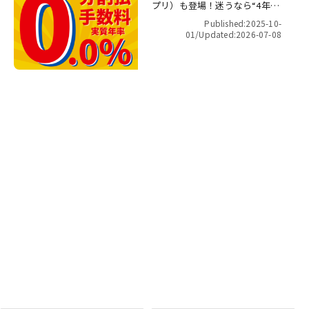
プリ）も登場！迷うなら“4年間
金利ゼロ！”最長48回 無金利キ
Published:2025-10-
ャンペーン
01/
Updated:2026-07-08