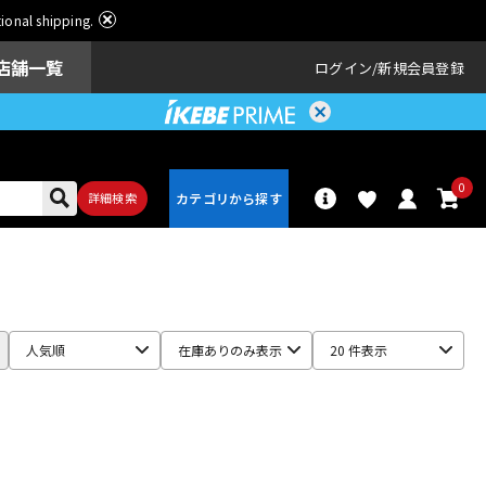
ational shipping.
店舗一覧
ログイン
新規会員登録
0
詳細検索
パーカッショ
ドラム
ン
人気順
在庫ありのみ表示
20 件表示
アンプ
エフェクター