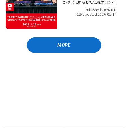
が現代に甦らせた伝説のコンソ
ールサウンド「Revival 4000」
Published:2026-01-
＆「Super 9000」【presented
12/
Updated:2026-01-14
by パワーレック】
MORE