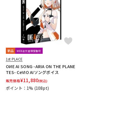
DJ機器
DTM
中古
ヴィンテー
新品
WEB注文店頭受取可
1st PLACE
OИE AI SONG -ARIA ON THE PLANE
TES- CeVIO AIソングボイス
¥
11,880
販売価格
(税込)
ポイント：1%
(108pt)