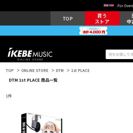
For Overs
買う
TOP
ストア
中
TOP
ONLINE STORE
DTM
1st PLACE
DTM 1st PLACE 商品一覧
アコギ/エレ
エレキギター
アコ
1
件
キーボード
電子ピアノ