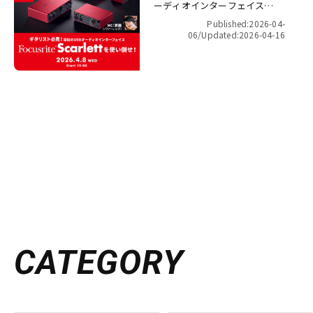
ーディオインターフェイス
Focusrite Scarlett を使い倒
Published:2026-04-
せ！【presented by パワーレ
06/
Updated:2026-04-16
ック】
CATEGORY