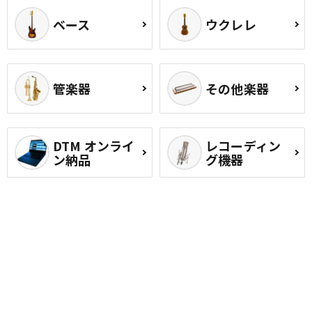
ベース
ウクレレ
管楽器
その他楽器
DTM オンライ
レコーディン
ン納品
グ機器