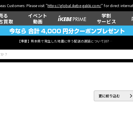
eas Customers: Please visit "
https://global.ikebe-gakki.com/
" for direct intern
売る
イベント
学割
古買取
動画
サービス
【重要】熊本県で発生した地震に伴う配送の遅延について(
07月29日
更新)
ベース
ウクレレ
更に絞り込む
管楽器
その他楽器