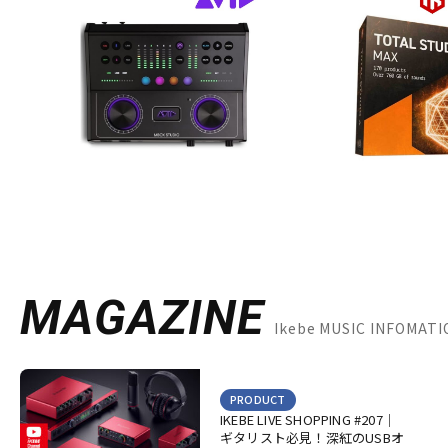
MAGAZINE
Ikebe MUSIC INFOMA
PRODUCT
IKEBE LIVE SHOPPING #207｜
ギタリスト必見！深紅のUSBオ