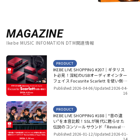
MAGAZINE
Ikebe MUSIC INFOMATION DTM関連情報
PRODUCT
IKEBE LIVE SHOPPING #207｜ギタリス
ト必見！深紅のUSBオーディオインター
フェイス Focusrite Scarlett を使い倒
せ！【presented by パワーレック】
Published:2026-04-06/
Updated:2026-04-
16
PRODUCT
IKEBE LIVE SHOPPING #188｜“音の違
い”を本音比較！SSLが現代に甦らせた
伝説のコンソールサウンド「Revival
4000」＆「Super 9000」【presented
Published:2026-01-12/
Updated:2026-01-
by パワーレック】
14