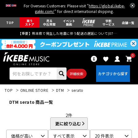
For Overseas Customers: Please visit "
https://global.ikebe-
gakki.com/
" for direct international shipping.
買う
売る
イベント
学割
TOP
店舗一覧
ストア
中古買取
動画
サービス
【重要】熊本県で発生した地震に伴う配送の遅延について(
07月29日
更新)
0
詳細検索
TOP
ONLINE STORE
DTM
serato
DTM serato 商品一覧
2
件
更に絞り込む
エレキギター
アコギ/エレアコ
価格が高い
すべて表示
20 件表示