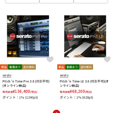
ベース
ウクレレ
ドラム
パーカッション
キーボード
電子ピアノ
管楽器
その他楽器
新品
動画あり
送料無料
新品
動画あり
送料無料
serato
serato
アンプ
エフェクター
Pitch 'n Time Pro 3.0 (代引不可)
Pitch 'n Time LE 3.0 (代引不可)(オ
(オンライン納品)
ンライン納品)
¥
136,400
¥
68,200
販売価格
(税込)
販売価格
(税込)
ポイント：1%
(1240pt)
ポイント：1%
(620pt)
DJ機器
DTM