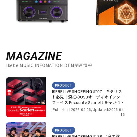
MAGAZINE
Ikebe MUSIC INFOMATION DTM関連情報
PRODUCT
IKEBE LIVE SHOPPING #207｜ギタリス
ト必見！深紅のUSBオーディオインター
フェイス Focusrite Scarlett を使い倒
せ！【presented by パワーレック】
Published:2026-04-06/
Updated:2026-04-
16
PRODUCT
IKEBE LIVE SHOPPING #188｜“音の違