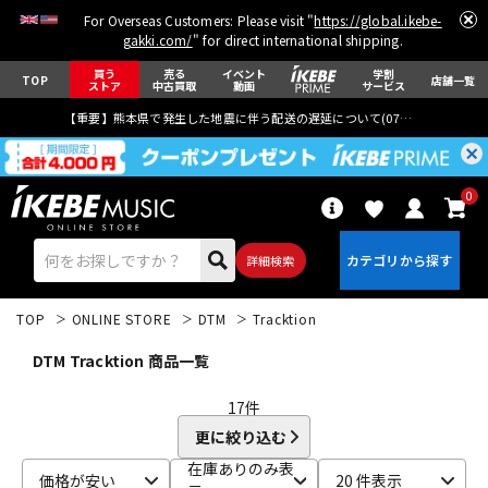
For Overseas Customers: Please visit "
https://global.ikebe-
gakki.com/
" for direct international shipping.
買う
売る
イベント
学割
TOP
店舗一覧
ストア
中古買取
動画
サービス
【重要】熊本県で発生した地震に伴う配送の遅延について(
07月29日
更新)
0
詳細検索
TOP
ONLINE STORE
DTM
Tracktion
DTM Tracktion 商品一覧
17
件
更に絞り込む
エレキギター
アコギ/エレアコ
在庫ありのみ表
価格が安い
20 件表示