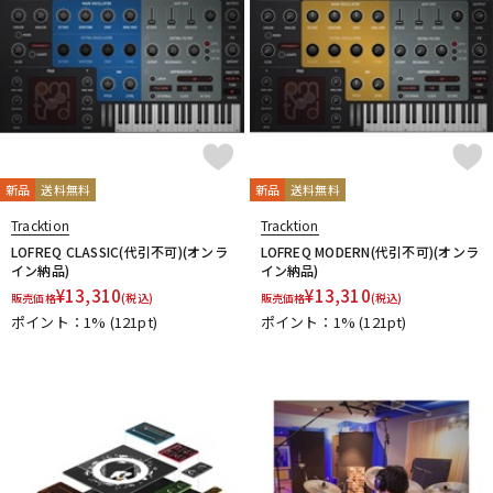
新品
送料無料
新品
送料無料
Tracktion
Tracktion
LOFREQ CLASSIC(代引不可)(オンラ
LOFREQ MODERN(代引不可)(オンラ
イン納品)
イン納品)
¥
13,310
¥
13,310
販売価格
(税込)
販売価格
(税込)
ポイント：1%
(121pt)
ポイント：1%
(121pt)