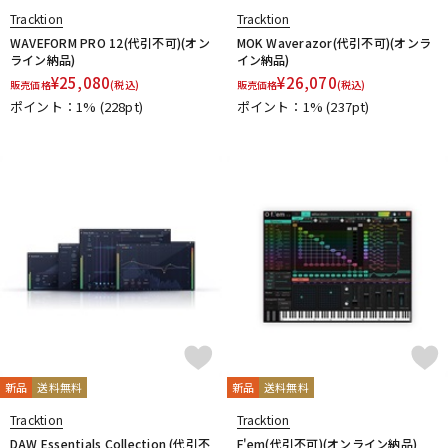
Tracktion
Tracktion
WAVEFORM PRO 12(代引不可)(オン
MOK Waverazor(代引不可)(オンラ
ライン納品)
イン納品)
¥
25,080
¥
26,070
販売価格
(税込)
販売価格
(税込)
ポイント：1%
(228pt)
ポイント：1%
(237pt)
新品
送料無料
新品
送料無料
Tracktion
Tracktion
DAW Essentials Collection (代引不
F'em(代引不可)(オンライン納品)