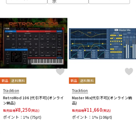
示
ベース
ウクレレ
ドラム
パーカッション
キーボード
電子ピアノ
管楽器
その他楽器
新品
送料無料
新品
送料無料
Tracktion
Tracktion
アンプ
エフェクター
RetroMod 106 (代引不可)(オンライ
Master Mix(代引不可)(オンライン納
ン納品)
品)
¥
8,250
¥
11,660
販売価格
(税込)
販売価格
(税込)
ポイント：1%
(75pt)
ポイント：1%
(106pt)
DJ機器
DTM