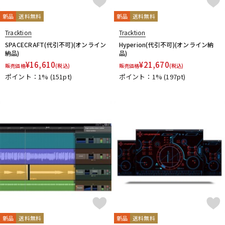
新品
送料無料
新品
送料無料
Tracktion
Tracktion
SPACECRAFT(代引不可)(オンライン
Hyperion(代引不可)(オンライン納
納品)
品)
¥
16,610
¥
21,670
販売価格
(税込)
販売価格
(税込)
ポイント：1%
(151pt)
ポイント：1%
(197pt)
新品
送料無料
新品
送料無料