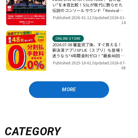
い”を本音比較！SSLが現代に甦らせた
伝説のコンソールサウンド「Revival
4000」＆「Super 9000」【presented
Published:2026-01-12/
Updated:2026-01-
by パワーレック】
14
ONLINE STORE
2026.07.08 審査完了後、すぐ買える！
新決済アプリSPLIE（スプリ）も登場！
迷うなら“4年間金利ゼロ！”最長48回 無
金利キャンペーン
Published:2025-10-01/
Updated:2026-07-
08
MORE
CATEGORY