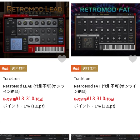
DTM オンライン納品
レコーディング機器
配信/ライブ機器
楽器アクセサリ
中古
ヴィンテージ
新品
送料無料
新品
送料無料
Tracktion
Tracktion
RetroMod LEAD (代引不可)(オンラ
RetroMod FAT (代引不可)(オンライ
イン納品)
ン納品)
¥
13,310
¥
13,310
販売価格
(税込)
販売価格
(税込)
ポイント：1%
(121pt)
ポイント：1%
(121pt)