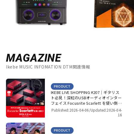
MAGAZINE
Ikebe MUSIC INFOMATION DTM関連情報
PRODUCT
IKEBE LIVE SHOPPING #207｜ギタリス
ト必見！深紅のUSBオーディオインター
フェイス Focusrite Scarlett を使い倒
せ！【presented by パワーレック】
Published:2026-04-06/
Updated:2026-04-
16
PRODUCT