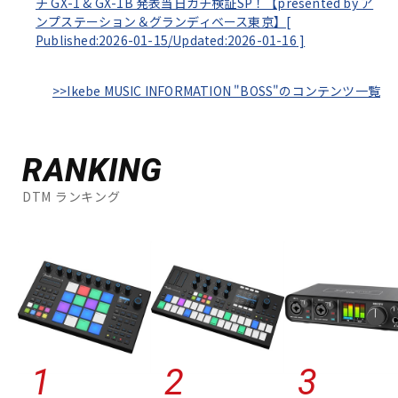
チ GX-1 & GX-1B 発表当日ガチ検証SP！【presented by ア
ンプステーション＆グランディベース東京】[
Published:2026-01-15/
Updated:2026-01-16
]
>>Ikebe MUSIC INFORMATION "BOSS"のコンテンツ一覧
RANKING
DTM ランキング