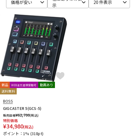
価格が安い
20 件表示
示
新品
動画あり
WEB注文店頭受取可
送料無料
BOSS
GIGCASTER 5(GCS-5)
¥
62,700
販売価格
(税込)
特別価格
¥
34,980
(税込)
ポイント：1%
(318pt)