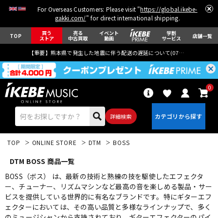
For Overseas Customers: Please visit "
https://global.ikebe-
gakki.com/
" for direct international shipping.
買う
売る
イベント
学割
TOP
店舗一覧
ストア
中古買取
動画
サービス
【重要】熊本県で発生した地震に伴う配送の遅延について(
07月29日
更新)
0
詳細検索
TOP
ONLINE STORE
DTM
BOSS
DTM BOSS 商品一覧
BOSS（ボス） は、最新の技術と熟練の技を駆使したエフェクタ
ー、チューナー、リズムマシンなど最高の音を楽しめる製品・サー
ビスを提供している世界的に有名なブランドです。特にギターエフ
エレキギター
アコギ/エレアコ
ェクターにおいては、その高い品質と多様なラインナップで、多く
のミュージシャンから支持されており、ギターエフェクターのパイ