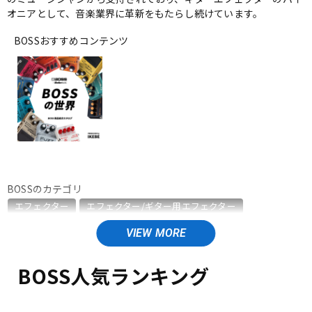
オニアとして、音楽業界に革新をもたらし続けています。
ベース
ウクレレ
BOSSおすすめコンテンツ
ドラム
パーカッション
キーボード
電子ピアノ
管楽器
その他楽器
BOSSのカテゴリ
エフェクター
エフェクター/ギター用エフェクター
アンプ
エフェクター
エフェクター/ベース用エフェクター
エフェクター/エレアコ用エフェクター
エフェクター/ワウペダル・ボリュームペダル
BOSS人気ランキング
DJ機器
DTM
エフェクター/ラインセレクター・フットスイッチ
エフェクター/ワイヤレスシステム
エフェクター/電源周辺機器
エフェクター/その他周辺機器・アクセサリ
エレキギター