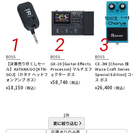
DTM オンライン納品
レコーディング機器
シンセサイザー・電子楽器
ギターアンプ・ベースアンプ
DTM
レコーディング
配信機器・ライブ機器
楽器アクセサリ
ユーズド
ヴィンテージ
ALL
配信/ライブ機器
楽器アクセサリ
中古
ヴィンテージ
BOSS
BOSS
BOSS
【決算売り尽くしセー
GX-10 [Guitar Effects
CE-2W [Chorus 技
ル】KATANA:GO [KTN-
Processor] マルチエフ
Waza Craft Series
GO2]（カタナ ヘッドフ
ェクター ボス
Special Edition] 
ォンアンプ ボス）
ス ボス
58,740
¥
（税込）
18,150
26,400
¥
（税込）
¥
（税込）
1
件
更に絞り込む
在庫ありのみ表