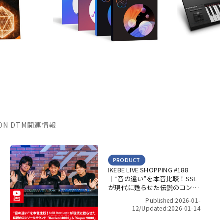
TION DTM関連情報
PRODUCT
IKEBE LIVE SHOPPING #188
｜“音の違い”を本音比較！SSL
が現代に甦らせた伝説のコンソ
ールサウンド「Revival 4000」
Published:2026-01-
＆「Super 9000」【presented
12/
Updated:2026-01-14
by パワーレック】