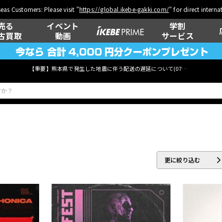
eas Customers: Please visit "
https://global.ikebe-gakki.com/
" for direct intern
売る
イベント
学割
古買取
動画
サービス
【重要】熊本県で発生した地震に伴う配送の遅延について(
07月29日
更新)
ベース
ウクレレ
更に絞り込む
管楽器
その他楽器