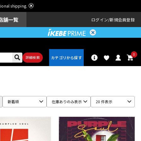
ational shipping.
店舗一覧
ログイン
新規会員登録
0
詳細検索
パーカッショ
ドラム
ン
新着順
在庫ありのみ表示
20 件表示
アンプ
エフェクター