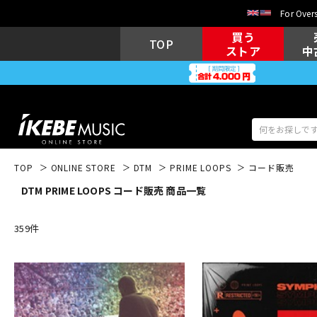
For Overs
買う
TOP
ストア
中
TOP
ONLINE STORE
DTM
PRIME LOOPS
コード販売
DTM PRIME LOOPS コード販売 商品一覧
アコギ/エレ
エレキギター
アコ
359
件
キーボード
電子ピアノ