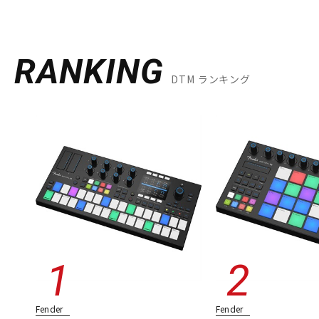
RANKING
DTM ランキング
Fender
Fender