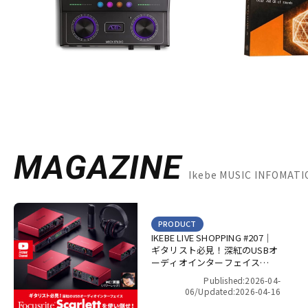
MAGAZINE
Ikebe MUSIC INFOMA
PRODUCT
IKEBE LIVE SHOPPING #207｜
ギタリスト必見！深紅のUSBオ
ーディオインターフェイス
Focusrite Scarlett を使い倒
Published:2026-04-
せ！【presented by パワーレ
06/
Updated:2026-04-16
ック】