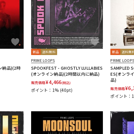
DTM オンラ
レコーディン
イン納品
グ機器
ジ
新品
送料無料
新品
送料無
PRIME LOOPS
PRIME LOOP
ン納品)(2時
SPOOKFEST - GHOSTLY LULLABIES
SAMPLED S
(オンライン納品)(2時間以内に納品)
ES(オンラ
品)
¥
4,466
販売価格
(税込)
¥
6,
販売価格
ポイント：1%
(40pt)
ポイント：