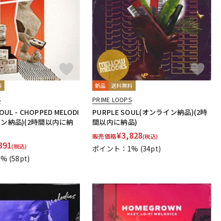
配信/ライブ
楽器アクセサ
機器
リ
料
新品
送料無料
S
PRIME LOOPS
OUL - CHOPPED MELODI
PURPLE SOUL(オンライン納品)(2時
イン納品)(2時間以内に納
間以内に納品)
¥
3,828
販売価格
(税込)
391
(税込)
ポイント：1%
(34pt)
1%
(58pt)