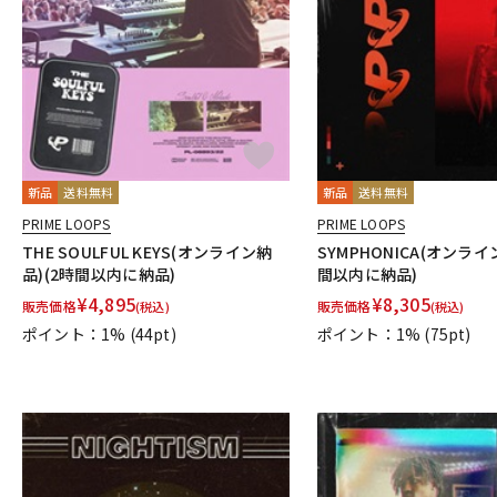
DJ機器
DTM
中古
ヴィンテー
新品
送料無料
新品
送料無料
PRIME LOOPS
PRIME LOOPS
THE SOULFUL KEYS(オンライン納
SYMPHONICA(オンライ
品)(2時間以内に納品)
間以内に納品)
¥
4,895
¥
8,305
販売価格
販売価格
(税込)
(税込)
ポイント：1%
(44pt)
ポイント：1%
(75pt)