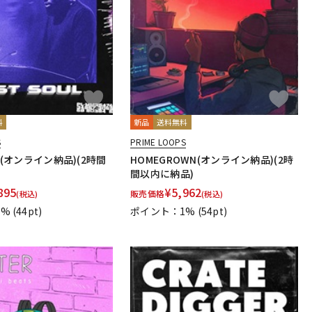
料
新品
送料無料
S
PRIME LOOPS
UL(オンライン納品)(2時間
HOMEGROWN(オンライン納品)(2時
間以内に納品)
895
¥
5,962
販売価格
(税込)
(税込)
1%
(44pt)
ポイント：1%
(54pt)