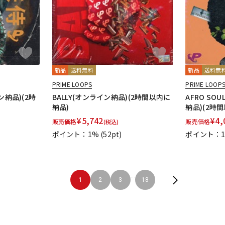
新品
送料無料
新品
送料無
PRIME LOOPS
PRIME LOOP
イン納品)(2時
BALLY(オンライン納品)(2時間以内に
AFRO SOU
納品)
納品)(2時
¥
5,742
¥
4,
販売価格
販売価格
(税込)
ポイント：1%
(52pt)
ポイント：
...
1
2
3
18