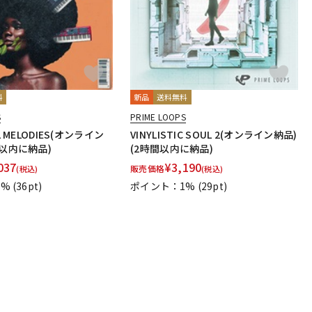
料
新品
送料無料
S
PRIME LOOPS
L MELODIES(オンライン
VINYLISTIC SOUL 2(オンライン納品)
間以内に納品)
(2時間以内に納品)
037
¥
3,190
販売価格
(税込)
(税込)
1%
(36pt)
ポイント：1%
(29pt)