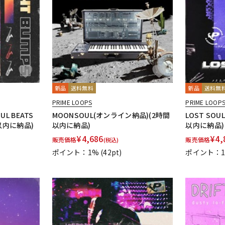
新品
送料無料
新品
送料無
PRIME LOOPS
PRIME LOOP
OUL BEATS
MOONSOUL(オンライン納品)(2時間
LOST SO
以内に納品)
以内に納品)
以内に納品)
¥
4,686
¥
4,
販売価格
販売価格
(税込)
ポイント：1%
(42pt)
ポイント：