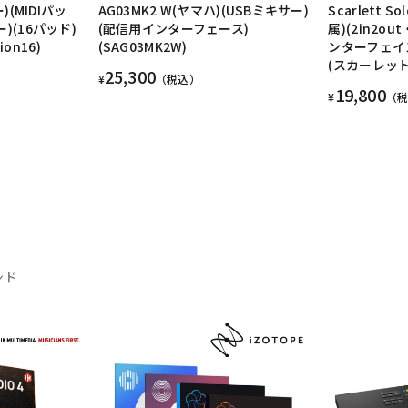
ー)(MIDIパッ
AG03MK2 W(ヤマハ)(USBミキサー)
Scarlett So
ー)(16パッド)
(配信用インターフェース)
属)(2in2o
ion16)
(SAG03MK2W)
ンターフェイ
(スカーレット)(
25,300
¥
（税込）
19,800
¥
（
ンド