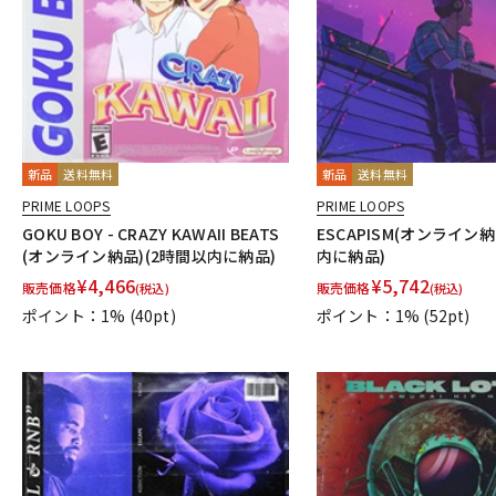
新品
送料無料
新品
送料無料
PRIME LOOPS
PRIME LOOPS
GOKU BOY - CRAZY KAWAII BEATS
ESCAPISM(オンライン納
(オンライン納品)(2時間以内に納品)
内に納品)
¥
4,466
¥
5,742
販売価格
販売価格
(税込)
(税込)
ポイント：1%
(40pt)
ポイント：1%
(52pt)