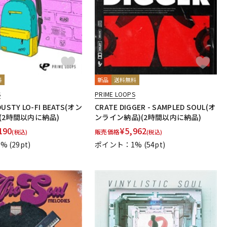
料
新品
送料無料
S
PRIME LOOPS
 DUSTY LO-FI BEATS(オン
CRATE DIGGER - SAMPLED SOUL(オ
(2時間以内に納品)
ンライン納品)(2時間以内に納品)
190
¥
5,962
販売価格
(税込)
(税込)
1%
(29pt)
ポイント：1%
(54pt)