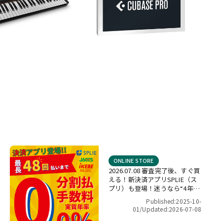
ONLINE STORE
2026.07.08 審査完了後、すぐ買
える！新決済アプリSPLIE（ス
プリ）も登場！迷うなら“4年間
金利ゼロ！”最長48回 無金利キ
Published:2025-10-
ャンペーン
01/
Updated:2026-07-08