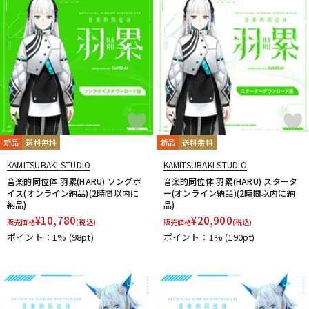
新品
送料無料
新品
送料無料
KAMITSUBAKI STUDIO
KAMITSUBAKI STUDIO
音楽的同位体 羽累(HARU) ソングボ
音楽的同位体 羽累(HARU) スタータ
イス(オンライン納品)(2時間以内に
ー(オンライン納品)(2時間以内に納
納品)
品)
¥
10,780
¥
20,900
販売価格
(税込)
販売価格
(税込)
ポイント：1%
(98pt)
ポイント：1%
(190pt)