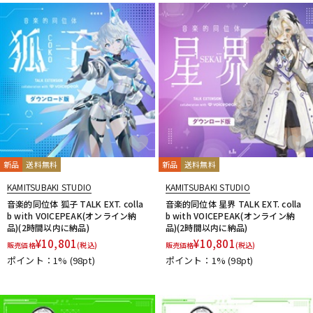
DTM オンライン納品
レコーディング機器
配信/ライブ機器
楽器アクセサリ
中古
ヴィンテージ
新品
送料無料
新品
送料無料
KAMITSUBAKI STUDIO
KAMITSUBAKI STUDIO
音楽的同位体 狐子 TALK EXT. colla
音楽的同位体 星界 TALK EXT. colla
b with VOICEPEAK(オンライン納
b with VOICEPEAK(オンライン納
品)(2時間以内に納品)
品)(2時間以内に納品)
¥
10,801
¥
10,801
販売価格
(税込)
販売価格
(税込)
ポイント：1%
(98pt)
ポイント：1%
(98pt)