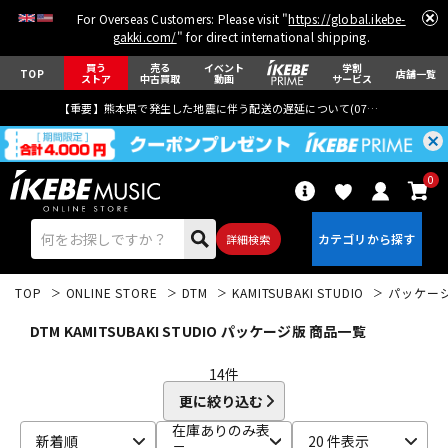
For Overseas Customers: Please visit "
https://global.ikebe-
gakki.com/
" for direct international shipping.
買う
売る
イベント
学割
TOP
店舗一覧
ストア
中古買取
動画
サービス
【重要】熊本県で発生した地震に伴う配送の遅延について(
07月29日
更新)
0
詳細検索
TOP
ONLINE STORE
DTM
KAMITSUBAKI STUDIO
パッケー
DTM KAMITSUBAKI STUDIO パッケージ版 商品一覧
14
件
更に絞り込む
エレキギター
アコギ/エレアコ
在庫ありのみ表
新着順
20 件表示