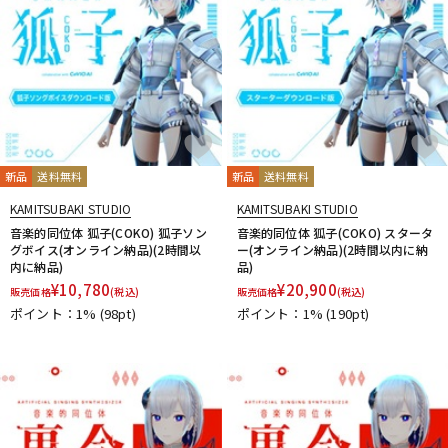
新品
送料無料
新品
送料無料
KAMITSUBAKI STUDIO
KAMITSUBAKI STUDIO
音楽的同位体 狐子(COKO) 狐子ソン
音楽的同位体 狐子(COKO) スタータ
グボイス(オンライン納品)(2時間以
ー(オンライン納品)(2時間以内に納
内に納品)
品)
¥
10,780
¥
20,900
販売価格
(税込)
販売価格
(税込)
ポイント：1%
(98pt)
ポイント：1%
(190pt)