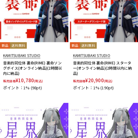
新品
送料無料
新品
送料無料
KAMITSUBAKI STUDIO
KAMITSUBAKI STUDIO
音楽的同位体 裏命(RIME) 裏命ソン
音楽的同位体 裏命(RIME) スタータ
グボイス(オンライン納品)(2時間以
ー(オンライン納品)(2時間以内に納
内に納品)
品)
¥
10,780
¥
20,900
販売価格
(税込)
販売価格
(税込)
ポイント：1%
(98pt)
ポイント：1%
(190pt)