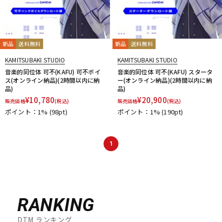
新品
送料無料
新品
送料無料
KAMITSUBAKI STUDIO
KAMITSUBAKI STUDIO
音楽的同位体 可不(KAFU) 可不ボイ
音楽的同位体 可不(KAFU) スタータ
ス(オンライン納品)(2時間以内に納
ー(オンライン納品)(2時間以内に納
品)
品)
¥
10,780
¥
20,900
販売価格
(税込)
販売価格
(税込)
ポイント：1%
(98pt)
ポイント：1%
(190pt)
1
RANKING
DTM ランキング