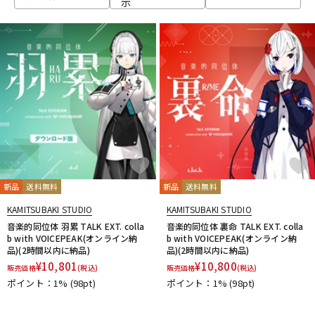
示
ベース
ウクレレ
ドラム
パーカッション
キーボード
電子ピアノ
管楽器
その他楽器
新品
送料無料
新品
送料無料
KAMITSUBAKI STUDIO
KAMITSUBAKI STUDIO
アンプ
エフェクター
音楽的同位体 羽累 TALK EXT. colla
音楽的同位体 裏命 TALK EXT. colla
b with VOICEPEAK(オンライン納
b with VOICEPEAK(オンライン納
品)(2時間以内に納品)
品)(2時間以内に納品)
¥
10,801
¥
10,800
販売価格
(税込)
販売価格
(税込)
DJ機器
DTM
ポイント：1%
(98pt)
ポイント：1%
(98pt)