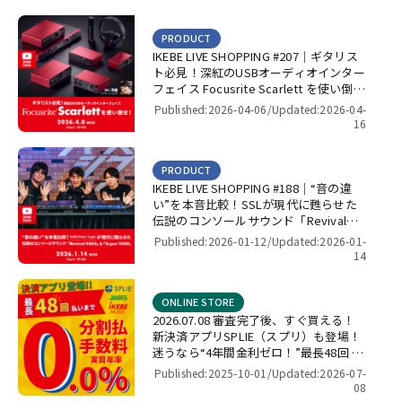
PRODUCT
IKEBE LIVE SHOPPING #207｜ギタリス
ト必見！深紅のUSBオーディオインター
フェイス Focusrite Scarlett を使い倒
せ！【presented by パワーレック】
Published:2026-04-06/
Updated:2026-04-
16
PRODUCT
IKEBE LIVE SHOPPING #188｜“音の違
い”を本音比較！SSLが現代に甦らせた
伝説のコンソールサウンド「Revival
4000」＆「Super 9000」【presented
Published:2026-01-12/
Updated:2026-01-
by パワーレック】
14
ONLINE STORE
2026.07.08 審査完了後、すぐ買える！
新決済アプリSPLIE（スプリ）も登場！
迷うなら“4年間金利ゼロ！”最長48回 無
金利キャンペーン
Published:2025-10-01/
Updated:2026-07-
08