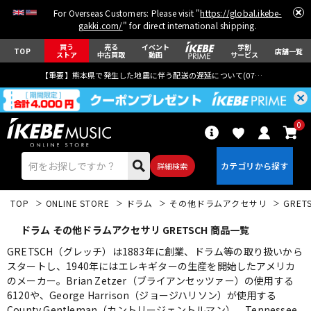
For Overseas Customers: Please visit "
https://global.ikebe-
gakki.com/
" for direct international shipping.
買う
売る
イベント
学割
TOP
店舗一覧
ストア
中古買取
動画
サービス
【重要】熊本県で発生した地震に伴う配送の遅延について(
07月29日
更新)
0
詳細検索
TOP
ONLINE STORE
ドラム
その他ドラムアクセサリ
GRET
ドラム その他ドラムアクセサリ GRETSCH 商品一覧
GRETSCH（グレッチ）は1883年に創業、ドラム等の取り扱いから
スタートし、1940年にはエレキギターの生産を開始したアメリカ
のメーカー。Brian Zetzer（ブライアンセッツァー）の使用する
エレキギター
アコギ/エレアコ
6120や、George Harrison（ジョージハリソン）が使用する
County Gentleman（カントリージェントルマン）、Tennessee