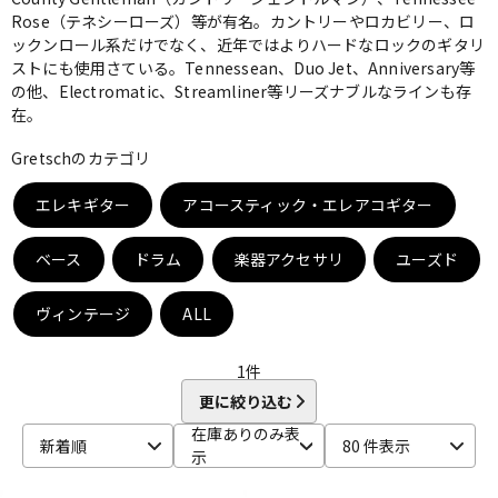
Rose（テネシーローズ）等が有名。カントリーやロカビリー、ロ
ベース
ウクレレ
ックンロール系だけでなく、近年ではよりハードなロックのギタリ
ストにも使用さている。Tennessean、Duo Jet、Anniversary等
の他、Electromatic、Streamliner等リーズナブルなラインも存
在。
ドラム
パーカッション
Gretschのカテゴリ
キーボード
電子ピアノ
エレキギター
アコースティック・エレアコギター
ベース
ドラム
楽器アクセサリ
ユーズド
管楽器
その他楽器
ヴィンテージ
ALL
アンプ
エフェクター
1
件
更に絞り込む
在庫ありのみ表
DJ機器
DTM
新着順
80 件表示
示