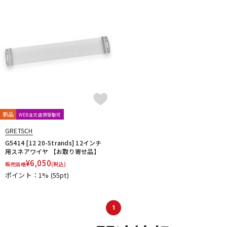
DTM オンライン納品
レコーディング機器
配信/ライブ機器
楽器アクセサリ
中古
ヴィンテージ
新品
WEB注文店頭受取可
GRETSCH
G5414 [12 20-Strands] 12インチ
用スネアワイヤ 【お取り寄せ品】
¥
6,050
販売価格
(税込)
ポイント：1%
(55pt)
1