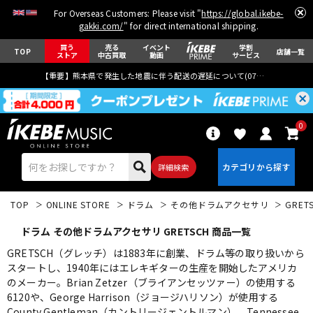
For Overseas Customers: Please visit "
https://global.ikebe-
gakki.com/
" for direct international shipping.
買う
売る
イベント
学割
TOP
店舗一覧
ストア
中古買取
動画
サービス
【重要】熊本県で発生した地震に伴う配送の遅延について(
07月29日
更新)
0
詳細検索
TOP
ONLINE STORE
ドラム
その他ドラムアクセサリ
GRET
ドラム その他ドラムアクセサリ GRETSCH 商品一覧
GRETSCH（グレッチ）は1883年に創業、ドラム等の取り扱いから
スタートし、1940年にはエレキギターの生産を開始したアメリカ
のメーカー。Brian Zetzer（ブライアンセッツァー）の使用する
エレキギター
アコギ/エレアコ
6120や、George Harrison（ジョージハリソン）が使用する
County Gentleman（カントリージェントルマン）、Tennessee