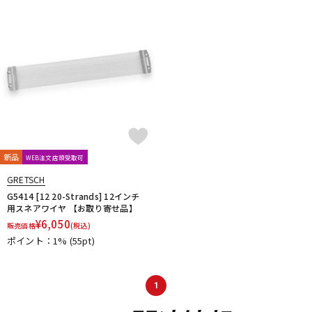
DTM オンライン納品
レコーディング機器
配信/ライブ機器
楽器アクセサリ
中古
ヴィンテージ
新品
WEB注文店頭受取可
GRETSCH
G5414 [12 20-Strands] 12インチ
用スネアワイヤ 【お取り寄せ品】
¥
6,050
販売価格
(税込)
ポイント：1%
(55pt)
1