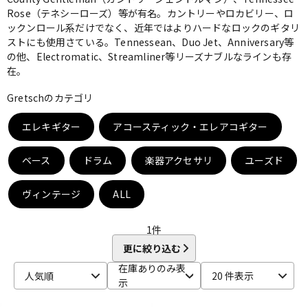
Rose（テネシーローズ）等が有名。カントリーやロカビリー、ロ
ベース
ウクレレ
ックンロール系だけでなく、近年ではよりハードなロックのギタリ
ストにも使用さている。Tennessean、Duo Jet、Anniversary等
の他、Electromatic、Streamliner等リーズナブルなラインも存
在。
ドラム
パーカッション
Gretschのカテゴリ
キーボード
電子ピアノ
エレキギター
アコースティック・エレアコギター
ベース
ドラム
楽器アクセサリ
ユーズド
管楽器
その他楽器
ヴィンテージ
ALL
アンプ
エフェクター
1
件
更に絞り込む
在庫ありのみ表
DJ機器
DTM
人気順
20 件表示
示