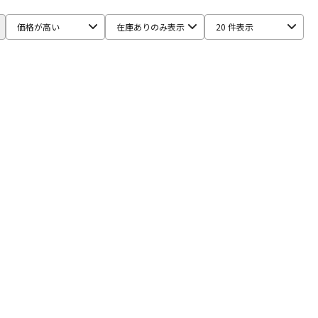
配信/ライブ
楽器アクセサ
機器
リ
価格が高い
在庫ありのみ表示
20 件表示