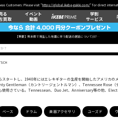
eas Customers: Please visit "
https://global.ikebe-gakki.com/
" for direct intern
売る
イベント
学割
古買取
動画
サービス
【重要】熊本県で発生した地震に伴う配送の遅延について(
07月29日
更新)
TSCH
ベース
ウクレレ
らスタートし、1940年にはエレキギターの生産を開始したアメリカのメーカ
County Gentleman（カントリージェントルマン）、Tennesse
Tennessean、Duo Jet、Anniversary等の他、Electr
管楽器
その他楽器
ベース
ドラム
楽器アクセサリ
ユーズド