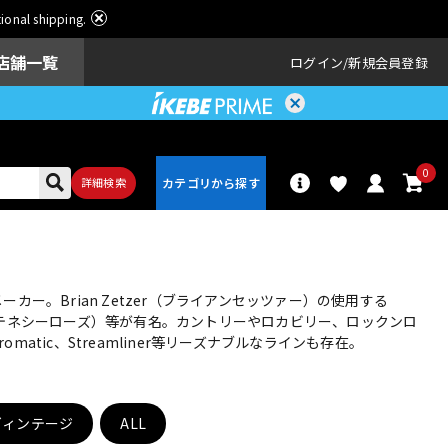
ational shipping.
店舗一覧
ログイン
新規会員登録
0
詳細検索
パーカッショ
ドラム
ン
ー。Brian Zetzer（ブライアンセッツァー）の使用する
e Rose（テネシーローズ）等が有名。カントリーやロカビリー、ロックンロ
omatic、Streamliner等リーズナブルなラインも存在。
アンプ
エフェクター
ヴィンテージ
ALL