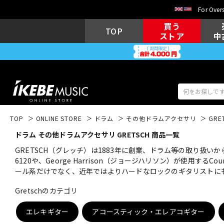
For Overs
買う
TOP
ストア
中
TOP
ONLINE STORE
ドラム
その他ドラムアクセサリ
GRE
ドラム その他ドラムアクセサリ GRETSCH 商品一覧
アコギ/エレ
エレキギター
アコ
GRETSCH（グレッチ）は1883年に創業、ドラム等の取り扱いか
6120や、George Harrison（ジョージハリソン）が使用する
ール系だけでなく、近年ではよりハードなロックのギタリストにも使用さている。
キーボード
電子ピアノ
Gretschのカテゴリ
エレキギター
アコースティック・エレアコギター