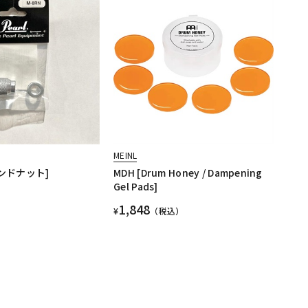
MEINL
ウンドナット]
MDH [Drum Honey / Dampening
Gel Pads]
1,848
¥
（税込）