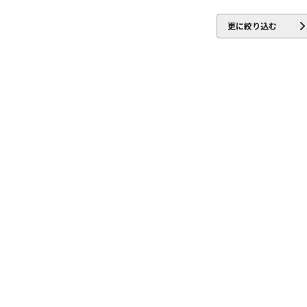
DTM オンラ
レコーディン
イン納品
グ機器
更に絞り込む
ジ