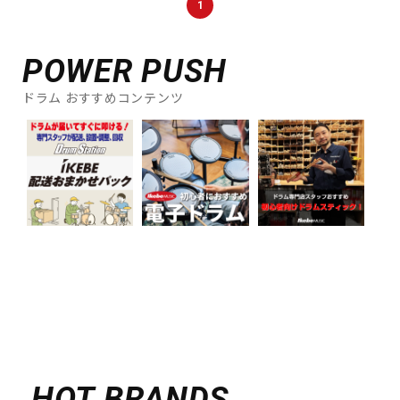
1
DTM オンライン納品
レコーディング機器
POWER PUSH
配信/ライブ機器
楽器アクセサリ
ドラム おすすめコンテンツ
中古
ヴィンテージ
HOT BRANDS