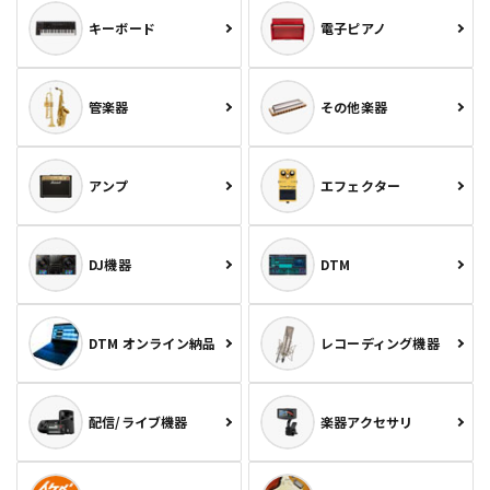
キーボード
電子ピアノ
管楽器
その他楽器
アンプ
エフェクター
DJ機器
DTM
DTM オンライン納品
レコーディング機器
配信/ライブ機器
楽器アクセサリ