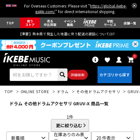
For Overseas Customers: Please visit "
https://global.ikebe-
gakki.com/
" for direct international shipping.
買う
売る
イベント
学割
TOP
店舗一覧
ストア
中古買取
動画
サービス
【重要】熊本県で発生した地震に伴う配送の遅延について(
07月29日
更新)
0
詳細検索
TOP
ONLINE STORE
ドラム
その他ドラムアクセサリ
GRUV
ドラム その他ドラムアクセサリ GRUV-X 商品一覧
1
件
更に絞り込む
エレキギター
アコギ/エレアコ
在庫ありのみ表
新着順
20 件表示