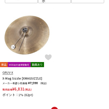
示
ベース
ウクレレ
ドラム
パーカッション
キーボード
電子ピアノ
管楽器
その他楽器
新品
動画あり
WEB注文店頭受取可
GRUV-X
アンプ
エフェクター
X-Mag Sizzle [XMAGSIZZLE]
¥7,590
メーカー希望小売価格
（税込）
¥
6,831
販売価格
(税込)
ポイント：1%
(62pt)
DJ機器
DTM