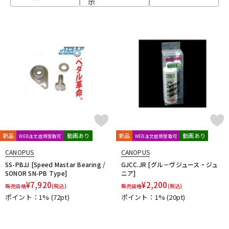
示
ベース
ウクレレ
ドラム
パーカッション
キーボード
電子ピアノ
管楽器
その他楽器
新品
動画あり
新品
動画あり
WEB注文店頭受取可
WEB注文店頭受取可
CANOPUS
CANOPUS
アンプ
エフェクター
SS-PBJJ [Speed Mastar Bearing /
GJCC.JR [グル－ヴジュース・ジュ
SONOR SN-PB Type]
ニア]
¥
7,920
¥
2,200
販売価格
(税込)
販売価格
(税込)
ポイント：1%
(72pt)
ポイント：1%
(20pt)
DJ機器
DTM