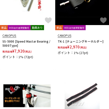
新品
動画あり
新品
WEB注文店頭受取可
WEB注文店頭受取可
CANOPUS
CANOPUS
SS-5000 [Speed Mastar Bearing /
TK-1 [チューニングキーホルダー]
5000Type]
¥
2,970
販売価格
(税込)
¥
7,920
販売価格
(税込)
ポイント：1%
(27pt)
ポイント：1%
(72pt)