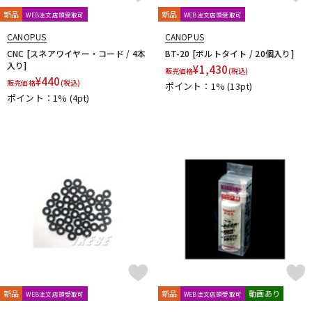
新品
新品
WEB注文店頭受取可
WEB注文店頭受取可
CANOPUS
CANOPUS
CNC [スネアワイヤー・コード / 4本
BT-20 [ボルトタイト / 20個入り]
入り]
¥
1,430
販売価格
(税込)
¥
440
販売価格
(税込)
ポイント：1%
(13pt)
ポイント：1%
(4pt)
新品
新品
動画あり
WEB注文店頭受取可
WEB注文店頭受取可