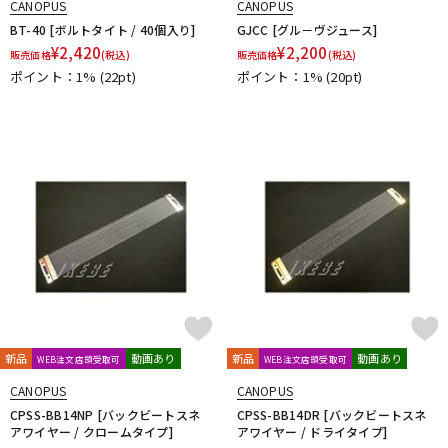
CANOPUS
CANOPUS
BT-40 [ボルトタイト / 40個入り]
GJCC [グル－ヴジュース]
¥
2,420
¥
2,200
販売価格
(税込)
販売価格
(税込)
ポイント：1%
(22pt)
ポイント：1%
(20pt)
新品
動画あり
新品
動画あり
WEB注文店頭受取可
WEB注文店頭受取可
CANOPUS
CANOPUS
CPSS-BB14NP [バックビートスネ
CPSS-BB14DR [バックビートスネ
アワイヤー / クロームタイプ]
アワイヤー / ドライタイプ]