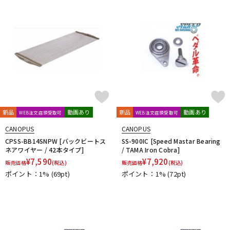
DTM オンライン納品
レコーディング機器
配信/ライブ機器
楽器アクセサリ
中古
ヴィンテージ
新品
動画あり
新品
動画あり
WEB注文店頭受取可
WEB注文店頭受取可
CANOPUS
CANOPUS
CPSS-BB14SNPW [バックビートス
SS-900IC [Speed Mastar Bearing
ネアワイヤー / 42本タイプ]
/ TAMA Iron Cobra]
¥
7,590
¥
7,920
販売価格
(税込)
販売価格
(税込)
ポイント：1%
(69pt)
ポイント：1%
(72pt)