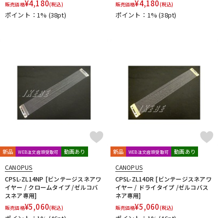
¥
4,180
¥
4,180
販売価格
(税込)
販売価格
(税込)
ポイント：1%
(38pt)
ポイント：1%
(38pt)
新品
動画あり
新品
動画あり
WEB注文店頭受取可
WEB注文店頭受取可
CANOPUS
CANOPUS
CPSL-ZL14NP [ビンテージスネアワ
CPSL-ZL14DR [ビンテージスネアワ
イヤー / クロームタイプ /ゼルコバ
イヤー / ドライタイプ /ゼルコバス
スネア専用]
ネア専用]
¥
5,060
¥
5,060
販売価格
(税込)
販売価格
(税込)