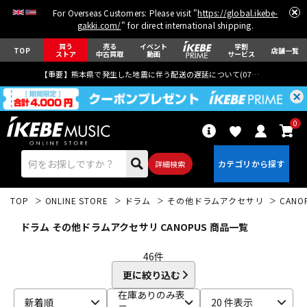
For Overseas Customers: Please visit "
https://global.ikebe-
gakki.com/
" for direct international shipping.
買う
売る
イベント
学割
TOP
店舗一覧
ストア
中古買取
動画
サービス
【重要】熊本県で発生した地震に伴う配送の遅延について(
07月29日
更新)
0
詳細検索
TOP
ONLINE STORE
ドラム
その他ドラムアクセサリ
CANO
ドラム その他ドラムアクセサリ CANOPUS 商品一覧
46
件
更に絞り込む
エレキギター
アコギ/エレアコ
在庫ありのみ表
新着順
20 件表示