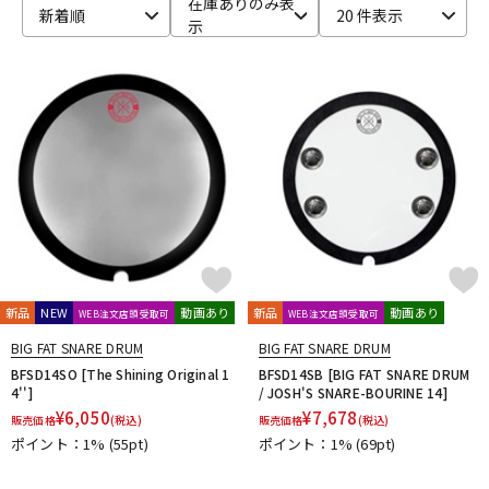
在庫ありのみ表
新着順
20 件表示
示
ベース
ウクレレ
ドラム
パーカッション
キーボード
電子ピアノ
管楽器
その他楽器
新品
NEW
動画あり
新品
動画あり
WEB注文店頭受取可
WEB注文店頭受取可
アンプ
エフェクター
BIG FAT SNARE DRUM
BIG FAT SNARE DRUM
BFSD14SO [The Shining Original 1
BFSD14SB [BIG FAT SNARE DRUM
4'']
/ JOSH'S SNARE-BOURINE 14]
¥
6,050
¥
7,678
販売価格
(税込)
販売価格
(税込)
DJ機器
DTM
ポイント：1%
(55pt)
ポイント：1%
(69pt)