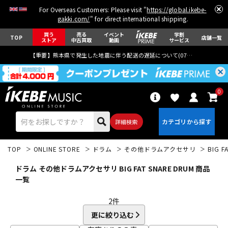
For Overseas Customers: Please visit "
https://global.ikebe-
gakki.com/
" for direct international shipping.
買う
売る
イベント
学割
TOP
店舗一覧
ストア
中古買取
動画
サービス
【重要】熊本県で発生した地震に伴う配送の遅延について(
07月29日
更新)
0
詳細検索
TOP
ONLINE STORE
ドラム
その他ドラムアクセサリ
BIG F
ドラム その他ドラムアクセサリ BIG FAT SNARE DRUM 商品
一覧
2
件
エレキギター
アコギ/エレアコ
更に絞り込む