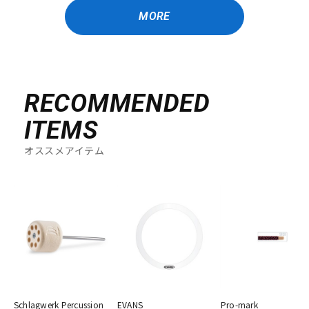
MORE
RECOMMENDED
ITEMS
オススメアイテム
Schlagwerk Percussion
EVANS
Pro-mark