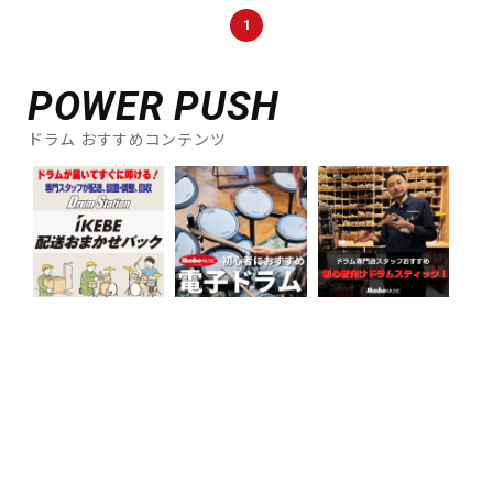
DTM オンライン納品
レコーディング機器
1
POWER PUSH
配信/ライブ機器
楽器アクセサリ
ドラム おすすめコンテンツ
中古
ヴィンテージ