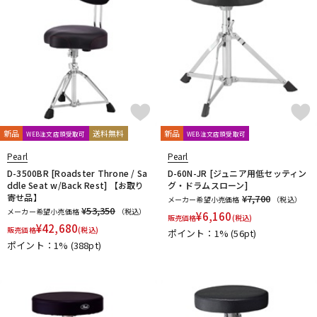
新品
送料無料
新品
WEB注文店頭受取可
WEB注文店頭受取可
Pearl
Pearl
D-3500BR [Roadster Throne / Sa
D-60N-JR [ジュニア用低セッティン
ddle Seat w/Back Rest] 【お取り
グ・ドラムスローン]
寄せ品】
¥7,700
メーカー希望小売価格
（税込）
¥53,350
メーカー希望小売価格
（税込）
¥
6,160
販売価格
(税込)
¥
42,680
販売価格
(税込)
ポイント：1%
(56pt)
ポイント：1%
(388pt)