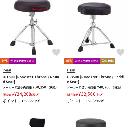
新品
新品
送料無料
WEB注文店頭受取可
WEB注文店頭受取可
Pearl
Pearl
D-1500 [Roadster Throne / Roun
D-3500 [Roadster Throne / Saddl
d Seat]
e Seat]
¥30,250
¥40,700
メーカー希望小売価格
（税込）
メーカー希望小売価格
（税込）
¥
24,200
¥
32,560
販売価格
(税込)
販売価格
(税込)
ポイント：1%
(220pt)
ポイント：1%
(296pt)