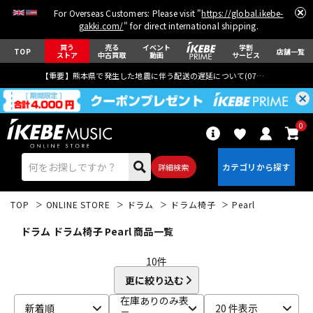
For Overseas Customers: Please visit "
https://global.ikebe-
gakki.com/
" for direct international shipping.
買う
売る
イベント
学割
TOP
店舗一覧
ストア
中古買取
動画
サービス
【重要】熊本県で発生した地震に伴う配送の遅延について(
07月29日
更新)
0
詳細検索
TOP
ONLINE STORE
ドラム
ドラム椅子
Pearl
ドラム ドラム椅子 Pearl 商品一覧
10
件
更に絞り込む
エレキギター
アコギ/エレアコ
在庫ありのみ表
新着順
20 件表示