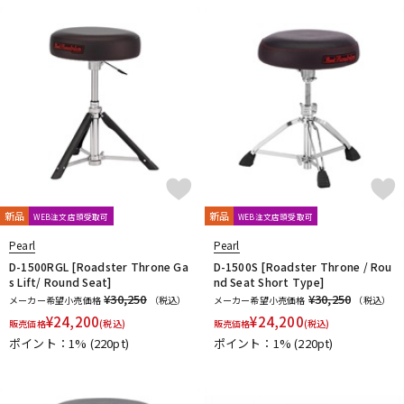
DTM オンライン納品
レコーディング機器
配信/ライブ機器
楽器アクセサリ
中古
ヴィンテージ
新品
新品
WEB注文店頭受取可
WEB注文店頭受取可
Pearl
Pearl
D-1500RGL [Roadster Throne Ga
D-1500S [Roadster Throne / Rou
s Lift/ Round Seat]
nd Seat Short Type]
¥30,250
¥30,250
メーカー希望小売価格
（税込）
メーカー希望小売価格
（税込）
¥
24,200
¥
24,200
販売価格
(税込)
販売価格
(税込)
ポイント：1%
(220pt)
ポイント：1%
(220pt)