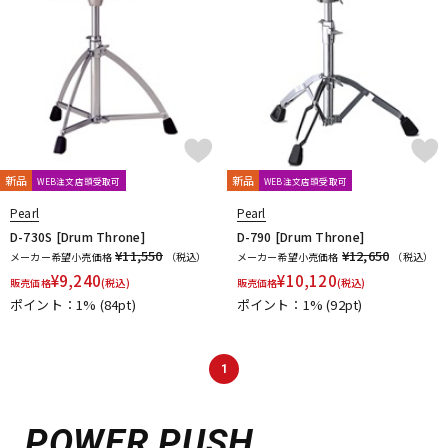
新品
新品
WEB注文店頭受取可
WEB注文店頭受取可
Pearl
Pearl
D-730S [Drum Throne]
D-790 [Drum Throne]
¥11,550
¥12,650
メーカー希望小売価格
（税込）
メーカー希望小売価格
（税込）
¥
9,240
¥
10,120
販売価格
(税込)
販売価格
(税込)
ポイント：1%
(84pt)
ポイント：1%
(92pt)
1
POWER PUSH