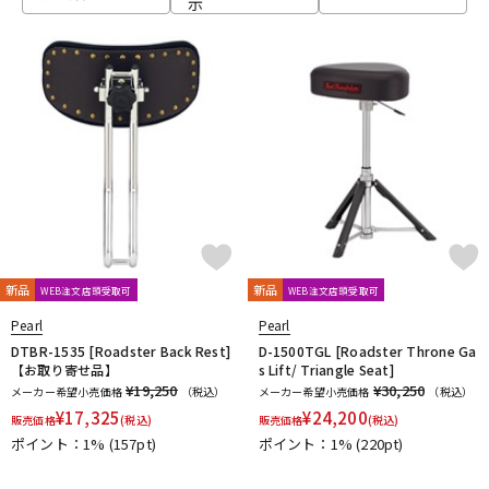
示
ベース
ウクレレ
ドラム
パーカッション
キーボード
電子ピアノ
管楽器
その他楽器
新品
新品
WEB注文店頭受取可
WEB注文店頭受取可
Pearl
Pearl
アンプ
エフェクター
DTBR-1535 [Roadster Back Rest]
D-1500TGL [Roadster Throne Ga
【お取り寄せ品】
s Lift/ Triangle Seat]
¥19,250
¥30,250
メーカー希望小売価格
（税込）
メーカー希望小売価格
（税込）
¥
17,325
¥
24,200
販売価格
(税込)
販売価格
(税込)
DJ機器
DTM
ポイント：1%
(157pt)
ポイント：1%
(220pt)