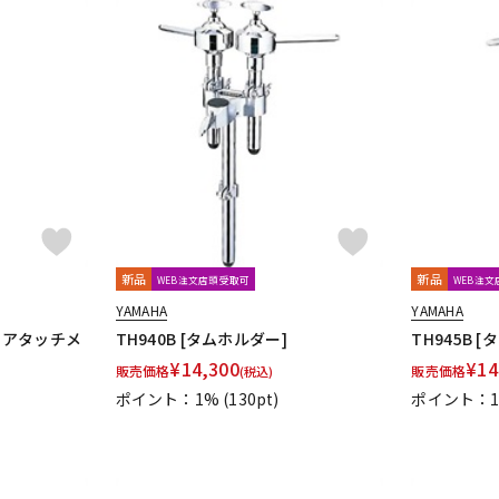
新品
新品
WEB注文店頭受取可
WEB注
YAMAHA
YAMAHA
ドアタッチメ
TH940B [タムホルダー]
TH945B [
¥
14,300
¥
14
販売価格
販売価格
(税込)
ポイント：1%
(130pt)
ポイント：