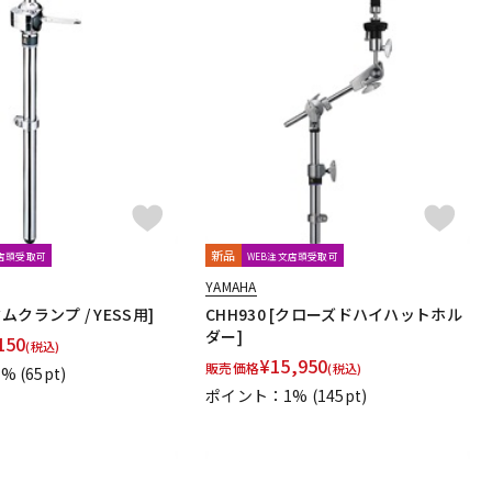
新品
文店頭受取可
WEB注文店頭受取可
YAMAHA
[タムクランプ / YESS用]
CHH930 [クローズドハイハットホル
ダー]
150
(税込)
¥
15,950
販売価格
(税込)
1%
(65pt)
ポイント：1%
(145pt)