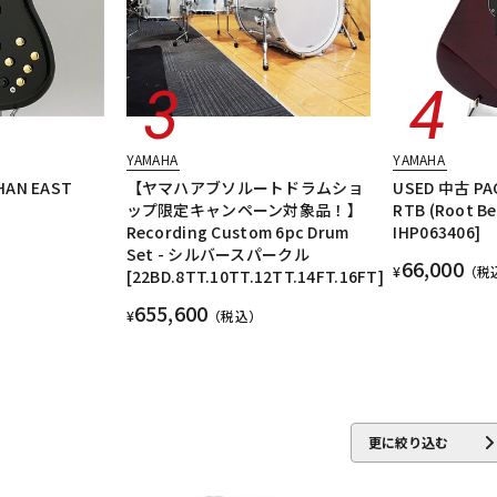
YAMAHA
YAMAHA
HAN EAST
【ヤマハアブソルートドラムショ
USED 中古 PAC
ップ限定キャンペーン対象品！】
RTB (Root Be
Recording Custom 6pc Drum
IHP063406]
Set - シルバースパークル
66,000
¥
（税
[22BD.8TT.10TT.12TT.14FT.16FT]
655,600
¥
（税込）
更に絞り込む