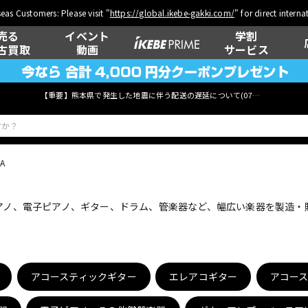
eas Customers: Please visit "
https://global.ikebe-gakki.com/
" for direct intern
売る
イベント
学割
古買取
動画
サービス
【重要】熊本県で発生した地震に伴う配送の遅延について(
07月29日
更新)
A
ベース
ウクレレ
ピアノ、電子ピアノ、ギター、ドラム、管楽器など、幅広い楽器を製造
管楽器
その他楽器
アコースティックギター
エレアコギター
アコー