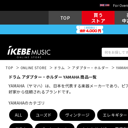
For Overs
買う
TOP
ストア
中
TOP
ONLINE STORE
ドラム
アダプター・ホルダー
YAMAH
ドラム アダプター・ホルダー YAMAHA 商品一覧
アコギ/エレ
エレキギター
アコ
YAMAHA（ヤマハ）は、日本を代表する楽器メーカーであり、
好家から信頼されるブランドです。
YAMAHAのカテゴリ
キーボード
電子ピアノ
ALL
ユーズド
ヴィンテージ
エレキギター