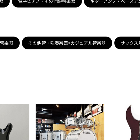
器
電子ピアノ・その他鍵盤楽器
ギターアンプ・ベースア
DTM オンラ
レコーディン
イン納品
グ機器
ジ
子管楽器
その他管・吹奏楽器>カジュアル管楽器
サックス