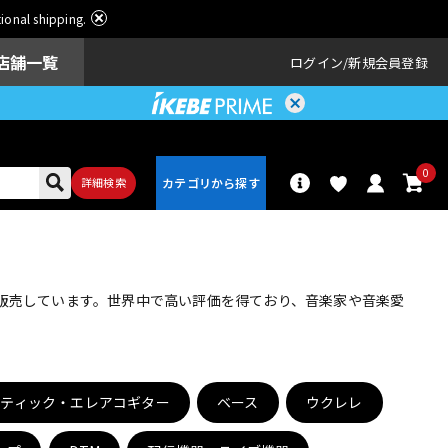
ational shipping.
店舗一覧
ログイン
新規会員登録
0
詳細検索
パーカッショ
ドラム
ン
・販売しています。世界中で高い評価を得ており、音楽家や音楽愛
アンプ
エフェクター
スティック・エレアコギター
ベース
ウクレレ