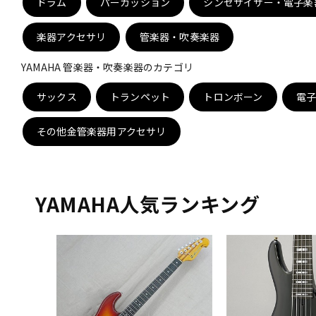
ドラム
パーカッション
シンセサイザー・電子楽
DJ機器
DTM
楽器アクセサリ
管楽器・吹奏楽器
YAMAHA 管楽器・吹奏楽器のカテゴリ
中古
ヴィンテー
サックス
トランペット
トロンボーン
電
その他金管楽器用アクセサリ
YAMAHA人気ランキング