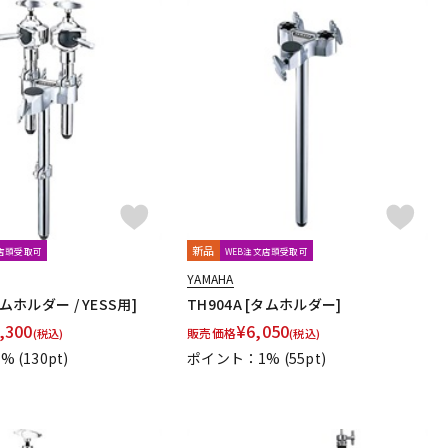
新品
文店頭受取可
WEB注文店頭受取可
YAMAHA
タムホルダー / YESS用]
TH904A [タムホルダー]
,300
¥
6,050
販売価格
(税込)
(税込)
1%
(130pt)
ポイント：1%
(55pt)