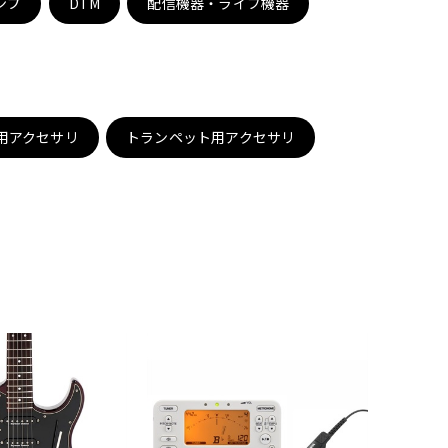
ンプ
DTM
配信機器・ライブ機器
配信/ライブ
楽器アクセサ
機器
リ
用アクセサリ
トランペット用アクセサリ